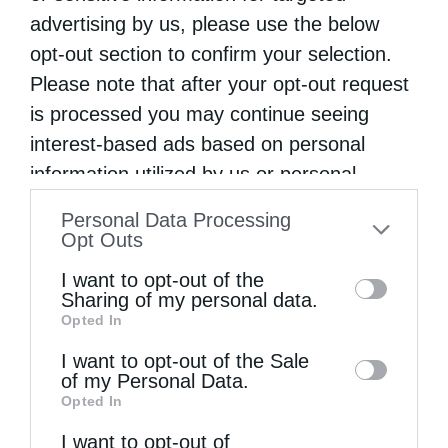
advertising by us, please use the below
ΔΕΙΤΕ ΕΠΙΣΗΣ
opt-out section to confirm your selection.
Please note that after your opt-out request
is processed you may continue seeing
interest-based ads based on personal
information utilized by us or personal
information disclosed to third parties prior
Personal Data Processing
to your opt-out. You may separately opt-out
Opt Outs
of the further disclosure of your personal
I want to opt-out of the
information by third parties on the IAB’s list
Sharing of my personal data.
Ελληνικός Ερυθρός Σταυρός: Τι πρέπει να
Opted In
of downstream participants. This
περιέχει ένα...
information may also be disclosed by us to
I want to opt-out of the Sale
of my Personal Data.
third parties on the
IAB’s List of
Opted In
Downstream Participants
that may further
I want to opt-out of
disclose it to other third parties.