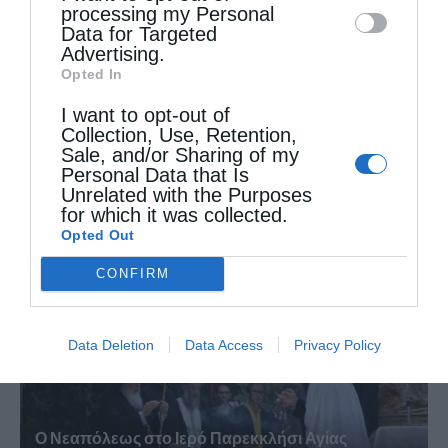
processing my Personal
Data for Targeted
Advertising.
Opted In
I want to opt-out of
Collection, Use, Retention,
Η πανήγυρις της Μεταμορφώσεως του Σωτήρος
Sale, and/or Sharing of my
στη Θεσσαλονίκη
Personal Data that Is
Unrelated with the Purposes
for which it was collected.
Opted Out
CONFIRM
Data Deletion
Data Access
Privacy Policy
Ο Νεαπόλεως στο Ιερό Παρεκκλήσι Αγίας