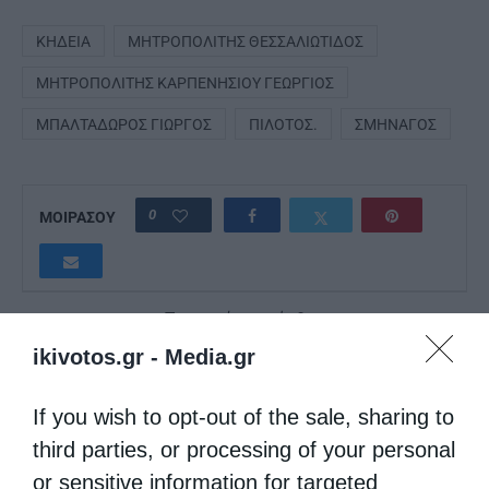
ΚΗΔΕΊΑ
ΜΗΤΡΟΠΟΛΊΤΗΣ ΘΕΣΣΑΛΙΏΤΙΔΟΣ
ΜΗΤΡΟΠΟΛΊΤΗΣ ΚΑΡΠΕΝΗΣΊΟΥ ΓΕΏΡΓΙΟΣ
ΜΠΑΛΤΑΔΏΡΟΣ ΓΙΏΡΓΟΣ
ΠΙΛΌΤΟΣ.
ΣΜΗΝΑΓΌΣ
0
ΜΟΙΡΑΣΟΥ
Προηγούμενο άρθρο
Για να γίνεις πιστός, πρέπει πρώτα να γίνεις “άπιστος”…!
ikivotos.gr -
Media.gr
Γράφει ο π. Αντώνιος Χρήστου
Επόμενο άρθρο
If you wish to opt-out of the sale, sharing to
Συνάντηση κατασκηνωτών στον Άγιο Λουκά Ναυπλίου με
third parties, or processing of your personal
πρωτοβουλία του Αργολίδος
or sensitive information for targeted