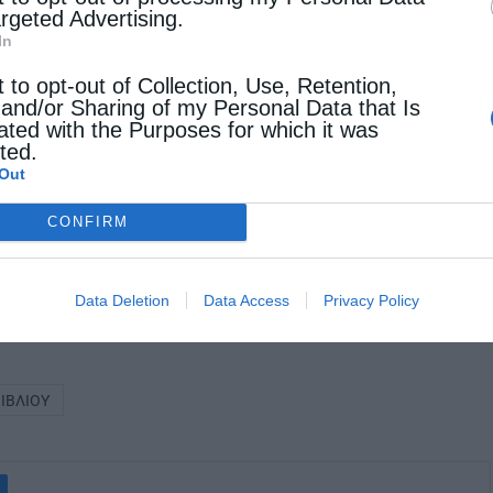
argeted Advertising.
. Κωνσταντίνου θα ψάλλει ύμνους προς τιμήν του
In
t to opt-out of Collection, Use, Retention,
 and/or Sharing of my Personal Data that Is
ated with the Purposes for which it was
κιμαντέρ «Γέρων Ἰωσὴφ Βατοπαιδινός (1.7.1921
cted.
η διδασκαλία του Γέροντος.
Out
CONFIRM
υ Μεγάρου Μουσικής θα μοιράζονται δελτία
ις 6:00 μ.μ. και θα τηρηθεί σειρά
Data Deletion
Data Access
Privacy Policy
ΙΒΛΊΟΥ