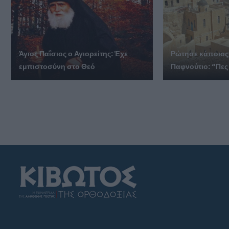
Άγιος Παΐσιος ο Αγιορείτης: Ἐχε
Ρώτησε κάποιος
εμπιστοσύνη στο Θεό
Παφνούτιο: “Πες