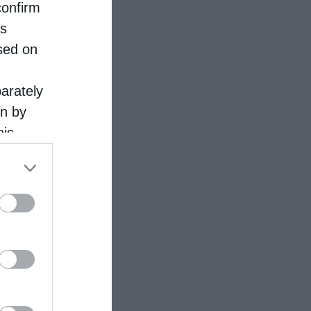
confirm
is
sed on
parately
on by
his
 the
ose it to