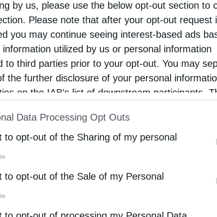
ing by us, please use the below opt-out section to 
τά την κοίμησή του για να επιβεβαιώσει το λόγο
ection. Please note that after your opt-out request 
λάσετε» (Λουκ. 6,21). Γέλασε τον μακάριο γέλωτα
d you may continue seeing interest-based ads ba
διδαχές του μάς καλεί στην αιωνιότητα»,
 information utilized by us or personal information
d to third parties prior to your opt-out. You may se
of the further disclosure of your personal informati
νουν Χαιρετισμό, ο Μακαριώτατος
rties on the IAB’s list of downstream participants. T
Ιερώνυμος Β΄, ο Αρχιμ. Χρυσόστομος,
ion may also be disclosed by us to third parties on
nal Data Processing Opt Outs
ς Μαζίου ως εκπρόσωπος του Οικουμενικού
st of Downstream Participants
that may further discl
rd parties.
πολίτης Λεμεσού κ. Αθανάσιος, ο
t to opt-out of the Sharing of my personal
 και ο συγγραφέας του τόμου Αρχιμ. Εφραίμ,
In
t to opt-out of the Sale of my Personal
In
πό τον π. Χρυσόστομο Παπαδάκη, Αρχιμανδρίτη
Ι. Μητροπόλεως Βεροίας. Η Ελληνική Βυζαντινή
t to opt-out of processing my Personal Data