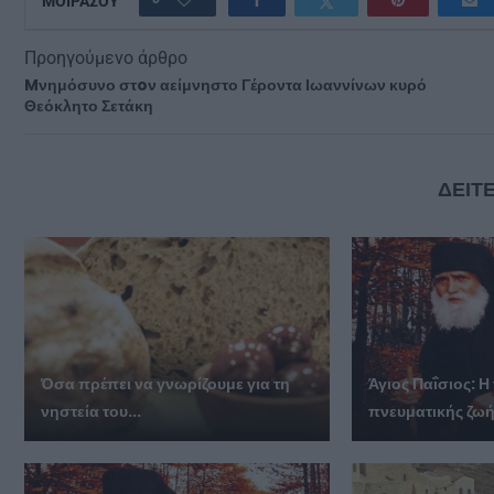
ΜΟΙΡΑΣΟΥ
Προηγούμενο άρθρο
Mνημόσυνο στoν αείμνηστο Γέροντα Ιωαννίνων κυρό
Θεόκλητο Σετάκη
ΔΕΙΤΕ
Όσα πρέπει να γνωρίζουμε για τη
Άγιος Παΐσιος: Η
νηστεία του...
πνευματικής ζω