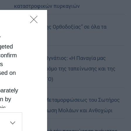
καταστροφικών πυρκαγιών
Η “Κιβωτός της Ορθοδοξίας” σε όλα τα
περίπτερα
r
rgeted
confirm
Δημητριάδος Ιγνάτιος: «Η Παναγία μας
is
δείχνει τον δρόμο της ταπείνωσης και της
sed on
σιωπής» (ΦΩΤΟ)
parately
on by
Η εορτή της Μεταμορφώσεως του Σωτήρος
his
σε Μεταμόρφωση Μολάων και Ανθοχώρι
 the
ose it to