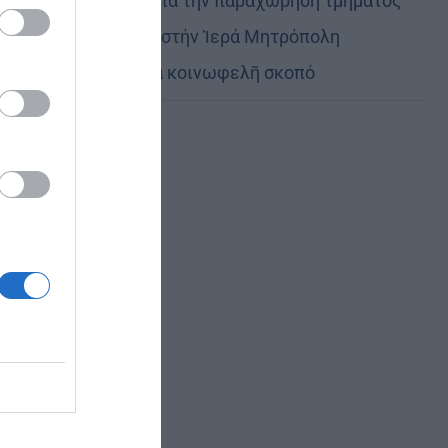
Εὐχαριστίες γιά τήν παραχώρηση τμήματος
στρατοπέδου στήν Ἱερά Μητρόπολη
Καστορίας γιά κοινωφελῆ σκοπό