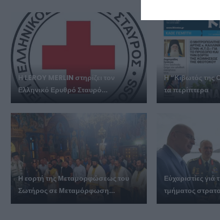
Η LEROY MERLIN στηρίζει τον
Η “Κιβωτός της 
Ελληνικό Ερυθρό Σταυρό...
τα περίπτερα
Η εορτή της Μεταμορφώσεως του
Εὐχαριστίες γι
Σωτήρος σε Μεταμόρφωση...
τμήματος στρατο