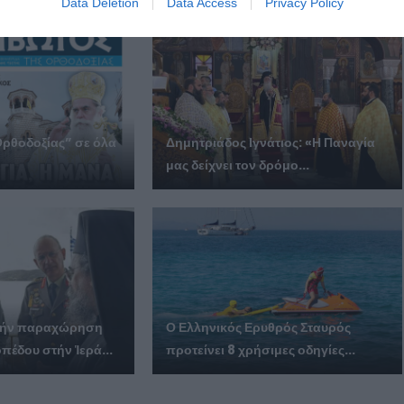
Data Deletion
Data Access
Privacy Policy
Ορθοδοξίας” σε όλα
Δημητριάδος Ιγνάτιος: «Η Παναγία
μας δείχνει τον δρόμο...
ά τήν παραχώρηση
Ο Ελληνικός Ερυθρός Σταυρός
πέδου στήν Ἱερά...
προτείνει 8 χρήσιμες οδηγίες...