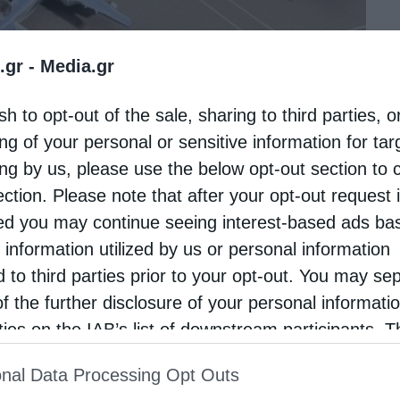
.gr -
Media.gr
ο Καστελλίου εξέδωσε η Ιερά Μητρόπολη
οποία τονίζει την αναγκαιότητα ικανοποιητικών
sh to opt-out of the sale, sharing to third parties, o
ng of your personal or sensitive information for ta
ing by us, please use the below opt-out section to 
ection. Please note that after your opt-out request 
d you may continue seeing interest-based ads ba
και Βιάννου με ιδιαίτερο ενδιαφέρον
 information utilized by us or personal information
 εξελίξεις του αεροδρομίου στο Καστέλλι, το
d to third parties prior to your opt-out. You may se
of the further disclosure of your personal informati
 παραγωγική και εύφορη, από την οποία ζουν
rties on the IAB’s list of downstream participants. T
 σπουδάζουν παιδιά και νέοι άνθρωποι.
ion may also be disclosed by us to third parties on
nal Data Processing Opt Outs
st of Downstream Participants
that may further discl
ική αγωνία του λαού του Θεού και κάνει