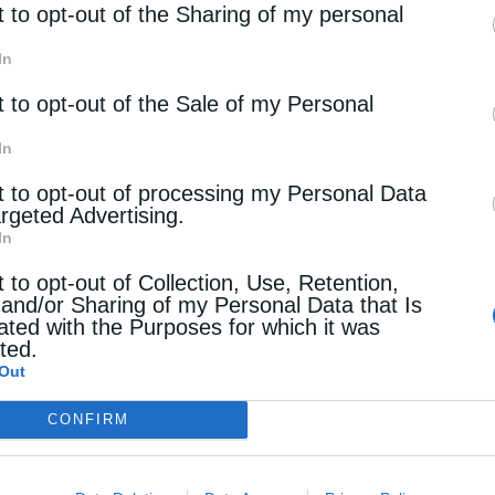
rd parties.
t to opt-out of the Sharing of my personal
κανοποιητική αποζημίωση των περιουσιών που θα
ομίου, αλλά και για αντισταθμιστικά οφέλη
In
.”
t to opt-out of the Sale of my Personal
In
t to opt-out of processing my Personal Data
argeted Advertising.
In
t to opt-out of Collection, Use, Retention,
 and/or Sharing of my Personal Data that Is
ated with the Purposes for which it was
Επόμενο άρθρο
cted.
Σημαντική στήριξη της Μονής Βατοπαιδίου στο
Out
Ιεραποστολικό Κέντρο Αλμυρού
CONFIRM
 ΕΠΙΣΗΣ