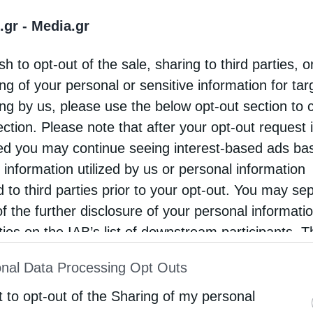
 πως δύο αδέρφια θεράπευαν φτωχούς και
.gr -
Media.gr
ς και, πλέον, πολλοί ήταν αυτοί που ήθελαν να
sh to opt-out of the sale, sharing to third parties, o
 και στον Συναξαριστή των Αγίων,
ng of your personal or sensitive information for ta
οις μόνον επικουρούντες αλλά και κτήνεσιν», τα
ing by us, please use the below opt-out section to 
α να γιατρέψουν οποιαδήποτε ασθένεια,
ection. Please note that after your opt-out request 
d you may continue seeing interest-based ads ba
 information utilized by us or personal information
d to third parties prior to your opt-out. You may se
 τους ήταν να ασπαστούν τον Χριστιανισμό
of the further disclosure of your personal informati
rties on the IAB’s list of downstream participants. T
ion may also be disclosed by us to third parties on
nal Data Processing Opt Outs
st of Downstream Participants
that may further discl
 δόξα του Κοσμά και του Δαμιανού προκάλεσαν τη
rd parties.
t to opt-out of the Sharing of my personal
Σε μικρό χρονικό διάστημα, πολλοί ήταν αυτοί