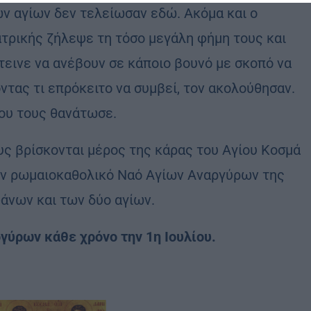
ων αγίων δεν τελείωσαν εδώ. Ακόμα και ο
ατρικής ζήλεψε τη τόσο μεγάλη φήμη τους και
τεινε να ανέβουν σε κάποιο βουνό με σκοπό να
ντας τι επρόκειτο να συμβεί, τον ακολούθησαν.
που τους θανάτωσε.
ς βρίσκονται μέρος της κάρας του Αγίου Κοσμά
τον ρωμαιοκαθολικό Ναό Αγίων Αναργύρων της
άνων και των δύο αγίων.
γύρων κάθε χρόνο την 1η Ιουλίου.