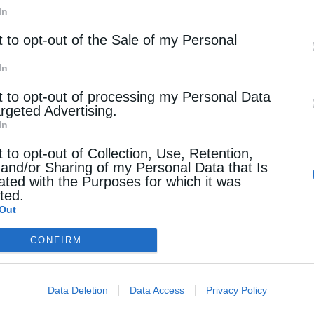
ν, Καρίνο, και προσπάθησαν να καταστρέψουν τα
In
Συγκεκριμένα, υποστήριξαν πως οι θεραπείες και
t to opt-out of the Sale of my Personal
ις ιατρικές τους γνώσεις, αλλά σε κάποιου
In
για αυτές τις φήμες που έφτασαν μέχρι τον
t to opt-out of processing my Personal Data
argeted Advertising.
διοι και να αποκαταστήσουν την αλήθεια.
In
α τους πείσει να αρνηθούν τον Χριστιανισμό.
t to opt-out of Collection, Use, Retention,
 and/or Sharing of my Personal Data that Is
, συνέβη κάτι αναπάντεχο. Το πρόσωπο του
ated with the Purposes for which it was
cted.
 πλάτη του. Ο Κοσμάς και ο Δαμιανός
Out
ευχόμενοι στο Χριστό.
Ύστερα από αυτό το
CONFIRM
έρφια, πίστεψε στις ιατρικές τους γνώσεις και
τια τους με μεγάλες τιμές. Όχι μόνο, λοιπόν,
Data Deletion
Data Access
Privacy Policy
κευμα, αλλά πείστηκε ο ίδιος από αυτούς για τη