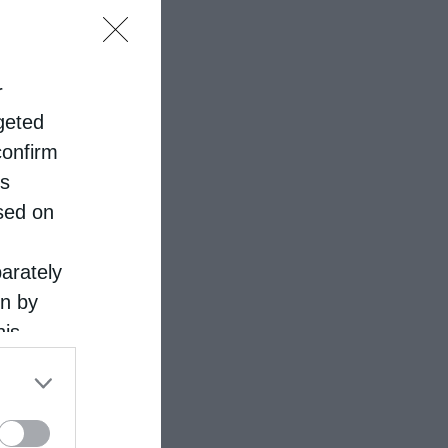
r
rgeted
confirm
is
sed on
parately
on by
his
 the
ose it to