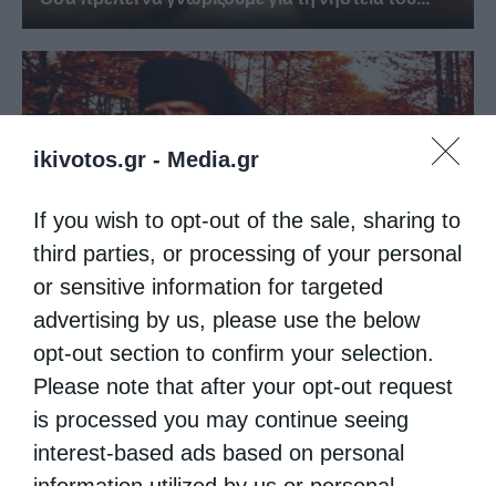
ikivotos.gr -
Media.gr
If you wish to opt-out of the sale, sharing to
third parties, or processing of your personal
or sensitive information for targeted
advertising by us, please use the below
Άγιος Παΐσιος: Η γλυκύτητα της πνευματικής ζωής
opt-out section to confirm your selection.
Please note that after your opt-out request
is processed you may continue seeing
interest-based ads based on personal
information utilized by us or personal