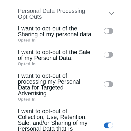
information disclosed to third parties prior
Personal Data Processing
to your opt-out. You may separately opt-out
Opt Outs
of the further disclosure of your personal
I want to opt-out of the
information by third parties on the IAB’s list
Sharing of my personal data.
Ψαλίδι στη γλώσσα
Opted In
of downstream participants. This
information may also be disclosed by us to
I want to opt-out of the Sale
of my Personal Data.
third parties on the
IAB’s List of
Opted In
Downstream Participants
that may further
I want to opt-out of
disclose it to other third parties.
processing my Personal
Data for Targeted
Advertising.
Opted In
I want to opt-out of
Collection, Use, Retention,
Άγιος Παΐσιος ο Αγιορείτης: Ἐχε εμπιστοσύνη στο
Sale, and/or Sharing of my
Θεό
Personal Data that Is