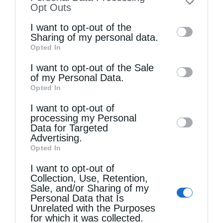
to your opt-out. You may separately opt-out
Opt Outs
of the further disclosure of your personal
I want to opt-out of the
information by third parties on the IAB’s list
Sharing of my personal data.
Ψαλίδι στη γλώσσα
Opted In
of downstream participants. This
information may also be disclosed by us to
I want to opt-out of the Sale
of my Personal Data.
third parties on the
IAB’s List of
Opted In
Downstream Participants
that may further
I want to opt-out of
disclose it to other third parties.
processing my Personal
Data for Targeted
Advertising.
Opted In
I want to opt-out of
Άγιος Παΐσιος ο Αγιορείτης: Ἐχε εμπιστοσύνη στο
Collection, Use, Retention,
Θεό
Sale, and/or Sharing of my
Personal Data that Is
Unrelated with the Purposes
for which it was collected.