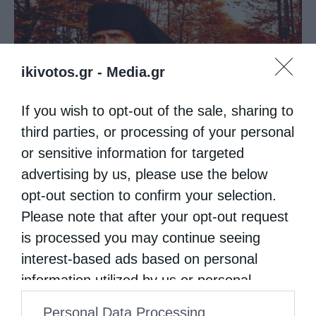
ikivotos.gr -
Media.gr
If you wish to opt-out of the sale, sharing to
third parties, or processing of your personal
or sensitive information for targeted
Άγιος Παΐσιος: Η γλυκύτητα της πνευματικής ζωής
advertising by us, please use the below
opt-out section to confirm your selection.
Please note that after your opt-out request
is processed you may continue seeing
interest-based ads based on personal
information utilized by us or personal
information disclosed to third parties prior
Personal Data Processing