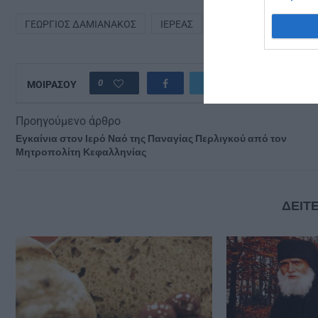
ΓΕΏΡΓΙΟΣ ΔΑΜΙΑΝΆΚΟΣ
ΙΕΡΈΑΣ
ΜΆΝΗ
ΧΕΙΡΟΘΕΣ
0
ΜΟΙΡΑΣΟΥ
Προηγούμενο άρθρο
Εγκαίνια στον Ιερό Ναό της Παναγίας Περλιγκού από τον
Μητροπολίτη Κεφαλληνίας
ΔΕΙΤΕ