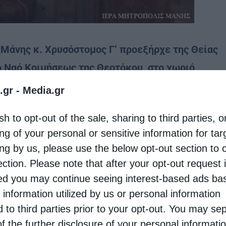
 Μάνης κ. Χρυσόστομος Γ’ προεξήρχε της Θείας
ρό Ναό Κοιμήσεως της Θεοτόκου, στο χωριό
.gr -
Media.gr
εβ. χειροθέτησε σε πρωτοπρεσβύτερο τον
sh to opt-out of the sale, sharing to third parties, o
οπόλεως μας, τον 85χρονο π. Γεώργιο Δαμιανάκο,
ng of your personal or sensitive information for ta
ing by us, please use the below opt-out section to 
ος είναι χειροτονία του αειμνήστου
ection. Please note that after your opt-out request 
ήμωνος και επι πολλά έτη εξυπηρετούσε αρκετές
d you may continue seeing interest-based ads ba
 και με τα πόδια, με σκοπό να φτάσει στο ναό
 information utilized by us or personal information
ς εκκλησίασμα εμφανώς συγκινημένο από αυτή την
d to third parties prior to your opt-out. You may se
για τον π. Γεώργιο”, τονίζεται από τη
of the further disclosure of your personal informati