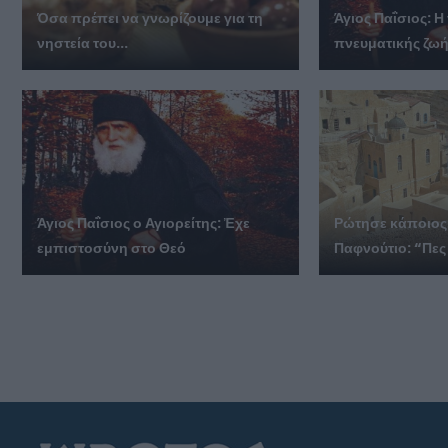
Όσα πρέπει να γνωρίζουμε για τη
Άγιος Παΐσιος: Η
νηστεία του...
πνευματικής ζω
Άγιος Παΐσιος ο Αγιορείτης: Ἐχε
Ρώτησε κάποιος
εμπιστοσύνη στο Θεό
Παφνούτιο: “Πες