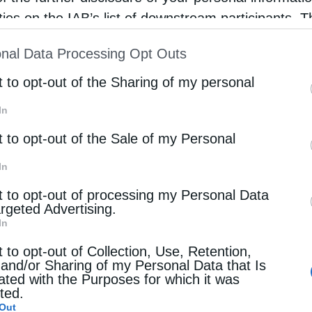
rties on the IAB’s list of downstream participants. T
ion may also be disclosed by us to third parties on
nal Data Processing Opt Outs
st of Downstream Participants
that may further discl
rd parties.
t to opt-out of the Sharing of my personal
In
t to opt-out of the Sale of my Personal
Εκκλησιαστικό Συμβούλιο του Ιερού Ναού αλλά
In
σέφεραν στον Σεβασμιώτατο αναμνηστικά δώρα με
t to opt-out of processing my Personal Data
argeted Advertising.
ωριό τους.
In
t to opt-out of Collection, Use, Retention,
είο του χωριού είχε την ευκαιρία να
 and/or Sharing of my Personal Data that Is
ανταλλάξουν απόψεις για το μέλλον τους.
ated with the Purposes for which it was
cted.
Out