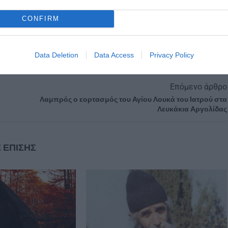
ΊΑ
CONFIRM
Data Deletion
Data Access
Privacy Policy
Επόμενο άρθρο
Λαμπρός ο εορτασμός του Αγίου Λουκά του Ιατρού στα
Λευκάκια Αργολίδας
 ΕΠΙΣΗΣ