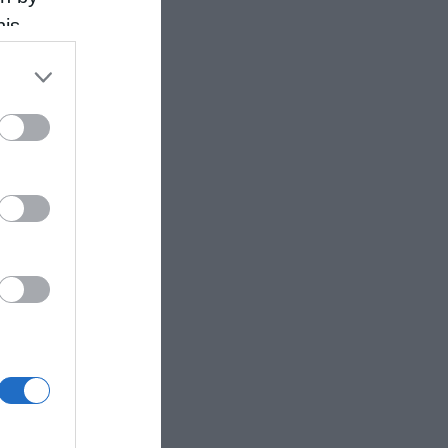
his
 the
ose it to