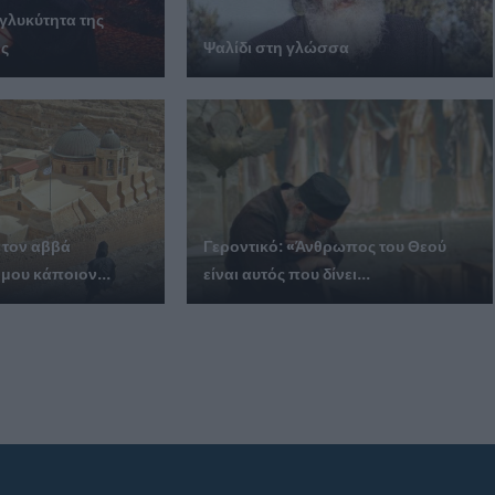
 γλυκύτητα της
ής
Ψαλίδι στη γλώσσα
 τον αββά
Γεροντικό: «Άνθρωπος του Θεού
 μου κάποιον...
είναι αυτός που δίνει...