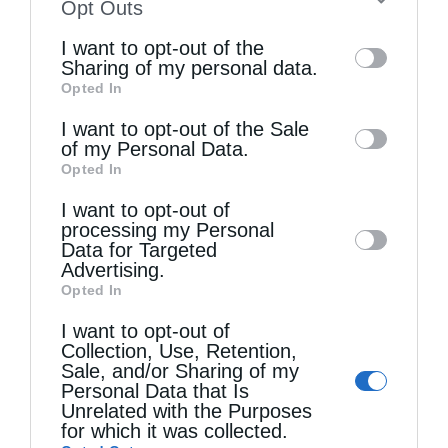
to your opt-out. You may separately opt-out
Opt Outs
of the further disclosure of your personal
ΕΙΚΌΝΑ.
ΕΚΔΗΛΏΣΕΙΣ
ΕΟΡΤΉ.
ΚΌΡΙΝΘΟΣ
I want to opt-out of the
information by third parties on the IAB’s list
Sharing of my personal data.
ΛΕΊΨΑΝΑ ΑΓΊΩΝ
ΠΑΝΑΓΊΑ ΠΑΡΑΜΥΘΊΑ
Opted In
of downstream participants. This
information may also be disclosed by us to
I want to opt-out of the Sale
of my Personal Data.
third parties on the
IAB’s List of
0
ΜΟΙΡΑΣΟΥ
Opted In
Downstream Participants
that may further
I want to opt-out of
disclose it to other third parties.
processing my Personal
Data for Targeted
Προηγούμενο άρθρο
Advertising.
Μητροπολίτης Μάνης: Γράμμα προς προβληματισμόν
Opted In
Επόμενο άρθρο
I want to opt-out of
Μητρόπολη Πειραιώς: Νέες ταυτότητες, η σύγχρονη
Collection, Use, Retention,
ηλεκτρονική δουλεία!
Sale, and/or Sharing of my
Personal Data that Is
Unrelated with the Purposes
for which it was collected.
ΔΕΙΤΕ ΕΠΙΣΗΣ