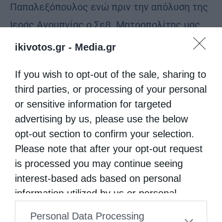
Παπαλεξόπουλος ενώ πριν την απόλυση της
Ιεράς Αγρυπνίας ο Σεβ. Μητροπολίτης μας
ευχαρίστησε τους αγρυπνήσαντας πιστούς,
ikivotos.gr -
Media.gr
τους Ιερείς της πόλεως της Κορίνθου αλλά
If you wish to opt-out of the sale, sharing to
και τους Πανοσ. Αρχιμ. π. Καλλίνικο
third parties, or processing of your personal
Νικολάου, Ιεροκήρυκα της Ι. Μητροπόλεως
or sensitive information for targeted
Καισαριανής και π. Νικόλαο Κλάδη, εκ της Ι.
advertising by us, please use the below
Αρχιεπισκοπής Αθηνών, οι οποίοι μη
opt-out section to confirm your selection.
Please note that after your opt-out request
φειδόμενοι κόπων έσπευσαν να
is processed you may continue seeing
συμπροσευχηθούν με τους Κορινθίους εις
interest-based ads based on personal
την Ι. Αγρυπνία επί την μνήμη Πάντων των εν
information utilized by us or personal
Κορινθία Αγίων”.
information disclosed to third parties prior
Personal Data Processing