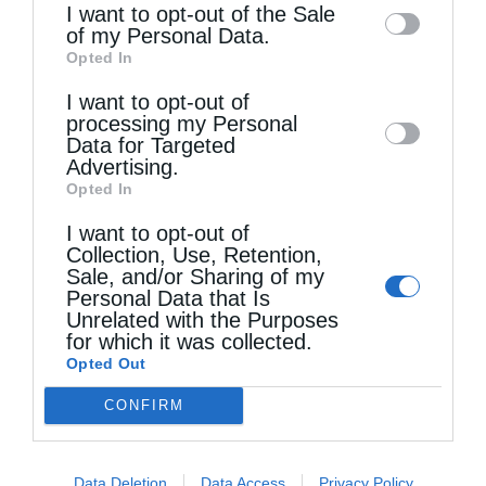
information may also be disclosed by us to
I want to opt-out of the Sale
of my Personal Data.
third parties on the
IAB’s List of
Opted In
Downstream Participants
that may further
I want to opt-out of
disclose it to other third parties.
Ιεροσολύμων Θεόφιλος: Να μιμηθούμε την
processing my Personal
παρρησία των Αγίων...
Data for Targeted
Advertising.
Opted In
I want to opt-out of
Collection, Use, Retention,
Sale, and/or Sharing of my
Personal Data that Is
Unrelated with the Purposes
for which it was collected.
Opted Out
CONFIRM
Χειροθεσία δεκαπέντε Αναγνωστών από τον
Αρχιεπίσκοπο Αυστραλίας Μακάριο...
Data Deletion
Data Access
Privacy Policy