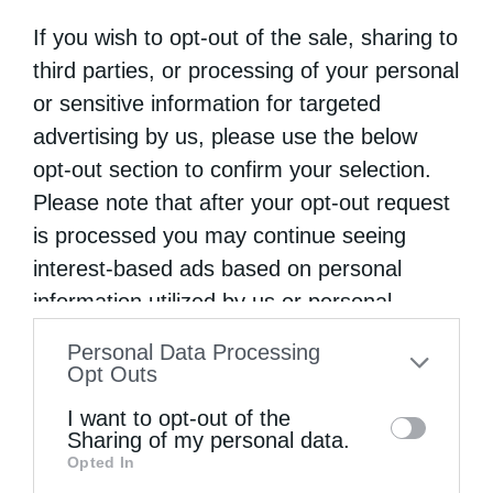
If you wish to opt-out of the sale, sharing to
third parties, or processing of your personal
or sensitive information for targeted
advertising by us, please use the below
opt-out section to confirm your selection.
Please note that after your opt-out request
is processed you may continue seeing
interest-based ads based on personal
Αυστραλίας Μακάριος: «Ο Χριστός έδειξε τη
information utilized by us or personal
λαμπρότητα της...
information disclosed to third parties prior
Personal Data Processing
to your opt-out. You may separately opt-out
Opt Outs
of the further disclosure of your personal
I want to opt-out of the
information by third parties on the IAB’s list
Sharing of my personal data.
Opted In
of downstream participants. This