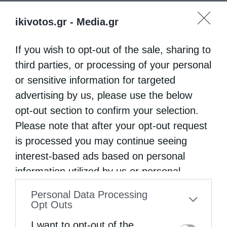
ikivotos.gr -
Media.gr
Κοντάκιον
If you wish to opt-out of the sale, sharing to
Ἦχος β’. Τὰ ἄνω ζητῶν.
third parties, or processing of your personal
or sensitive information for targeted
Τῷ ζήλῳ Χριστοῦ, τῷ θείῳ πυρπολούμενος,
advertising by us, please use the below
καὶ ἐν τῷ Σταυρῷ, τῷ τιμίῳ φρουρούμενος,
opt-out section to confirm your selection.
τῶν ἐχθρῶν τὸ φρύαγμα, καὶ τὰ θράση
Please note that after your opt-out request
καθεῖλες Προκόπιε, καὶ τὴν σεπτὴν
is processed you may continue seeing
Ἐκκλησίαν ὕψωσας, τῇ πίστει προκόπτων,
interest-based ads based on personal
information utilized by us or personal
καὶ φωτίζων ἡμᾶς.
information disclosed to third parties prior
Personal Data Processing
to your opt-out. You may separately opt-out
Opt Outs
of the further disclosure of your personal
I want to opt-out of the