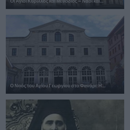
Οι Άγιοι Κύριλλος και Μεθόδιος – Ναοί και...
Ο Ναός του Αγίου Γεωργίου στο Φανάρι: Η...