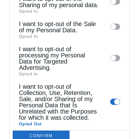
information by third parties on the IAB’s list
Sharing of my personal data.
Opted In
of downstream participants. This
ΆΓΙΟΣ ΠΡΟΚΌΠΙΟΣ
ΔΙΟΚΛΗΤΙΑΝΌΣ
information may also be disclosed by us to
I want to opt-out of the Sale
ΙΕΡΟΥΣΑΛΉΜ
ΜΕΓΑΛΟΜΆΡΤΥΣ
ΜΗΤΈΡΑ.
of my Personal Data.
third parties on the
IAB’s List of
Opted In
ΠΑΤΈΡΑΣ
ΧΡΙΣΤΌΣ
Downstream Participants
that may further
I want to opt-out of
disclose it to other third parties.
processing my Personal
Data for Targeted
0
ΜΟΙΡΑΣΟΥ
Advertising.
Opted In
I want to opt-out of
Collection, Use, Retention,
Προηγούμενο άρθρο
Sale, and/or Sharing of my
Όλα όσα πρέπει να γνωρίζουμε για το αντίδωρο
Personal Data that Is
Unrelated with the Purposes
Επόμενο άρθρο
for which it was collected.
Άγιος Ιούδας ο Θαδδαίος: Προστάτης των απελπισμένων – Η
Opted Out
θαυματουργή προσευχή
CONFIRM