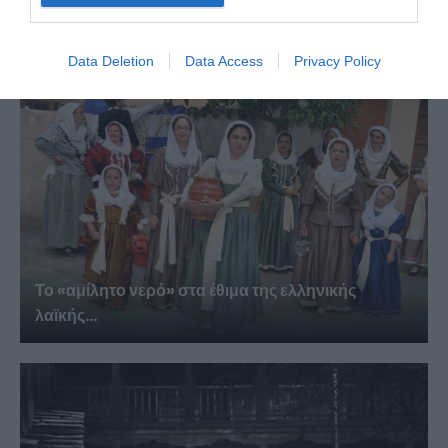
ΔΕΙΤΕ ΕΠΙΣΗΣ
Data Deletion
Data Access
Privacy Policy
Το «αμίλητο νερό» στα έθιμα της ελληνικής
λαϊκής...