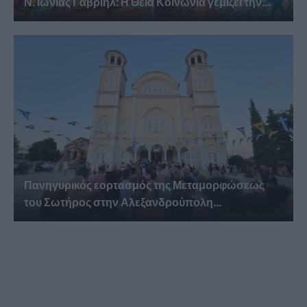
Ν. Ιωνίας Γαβριήλ: Η Θεία Κοινωνία γεμίζει την...
Πανηγυρικός εορτασμός της Μεταμορφώσεως
του Σωτήρος στην Αλεξανδρούπολη...