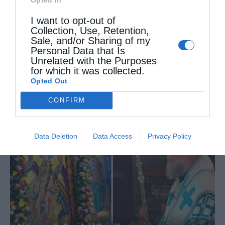
I want to opt-out of
Collection, Use, Retention,
Sale, and/or Sharing of my
Personal Data that Is
Unrelated with the Purposes
for which it was collected.
Ιερά Παράκληση στον οικισμό Κατσαρού
Opted Out
CONFIRM
Data Deletion
Data Access
Privacy Policy