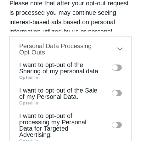
Please note that after your opt-out request
Αλεξανδρουπόλεως στα Πριγκηπόνησα
is processed you may continue seeing
interest-based ads based on personal
information utilized by us or personal
information disclosed to third parties prior
Personal Data Processing
to your opt-out. You may separately opt-out
Opt Outs
of the further disclosure of your personal
I want to opt-out of the
information by third parties on the IAB’s list
Sharing of my personal data.
Opted In
of downstream participants. This
information may also be disclosed by us to
I want to opt-out of the Sale
of my Personal Data.
third parties on the
IAB’s List of
Η Εορτή της Μεταμορφώσεως στη Σάμο
Opted In
Downstream Participants
that may further
I want to opt-out of
disclose it to other third parties.
processing my Personal
Data for Targeted
Advertising.
Opted In