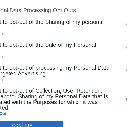
μοναχές, να είναι έτοιμη και αυτή να κάνει υπακοή
ion may also be disclosed by us to third parties on
nal Data Processing Opt Outs
st of Downstream Participants
that may further discl
. Μονής τον Αρχιμ. Σάββα Κερασιώτη.
rd parties.
t to opt-out of the Sharing of my personal
 στον ηγουμενικό θρόνο και έλαβε από τον
In
 το πέρας της ιεράς τελετής δέχθηκε
t to opt-out of the Sale of my Personal
In
t to opt-out of processing my Personal Data
argeted Advertising.
In
t to opt-out of Collection, Use, Retention,
 and/or Sharing of my Personal Data that Is
ated with the Purposes for which it was
Η ΕΔΈΣΣΗΣ
ΜΟΝΑΧΉ
ΝΈΑΣ ΚΑΘΗΓΟΥΜΈΝΗ
cted.
Out
CONFIRM