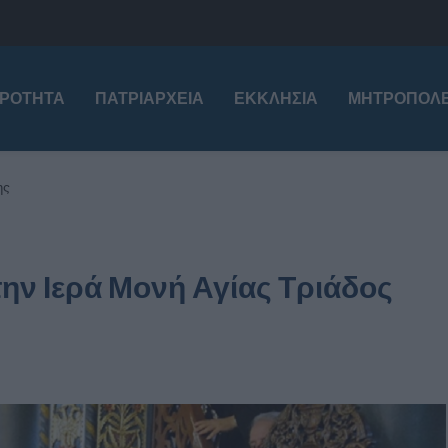
ΙΡΌΤΗΤΑ
ΠΑΤΡΙΑΡΧΕΊΑ
ΕΚΚΛΗΣΊΑ
ΜΗΤΡΟΠΌΛΕ
ης
ην Ιερά Μονή Αγίας Τριάδος