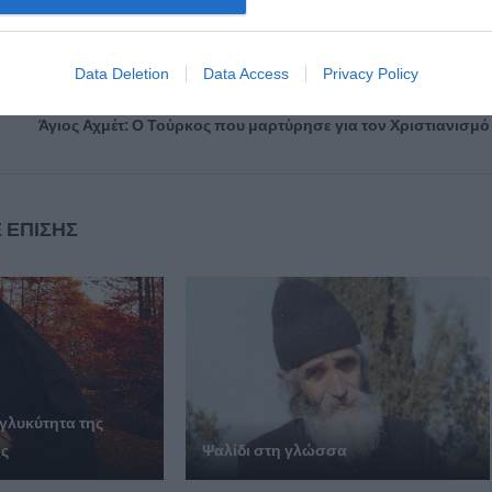
Data Deletion
Data Access
Privacy Policy
Επόμενο άρθρο
Άγιος Αχμέτ: Ο Τούρκος που μαρτύρησε για τον Χριστιανισμό
 ΕΠΙΣΗΣ
 γλυκύτητα της
ής
Ψαλίδι στη γλώσσα