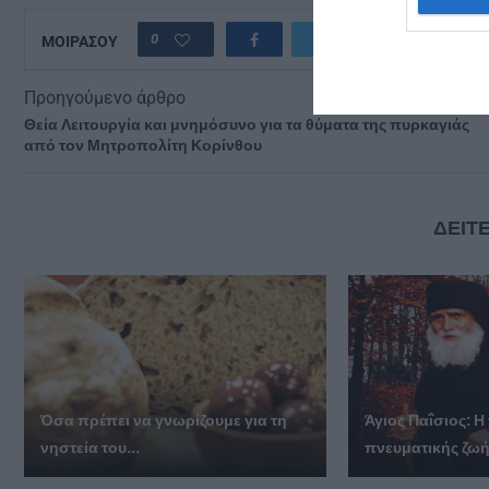
0
ΜΟΙΡΑΣΟΥ
Προηγούμενο άρθρο
Θεία Λειτουργία και μνημόσυνο για τα θύματα της πυρκαγιάς
από τον Μητροπολίτη Κορίνθου
ΔΕΙΤΕ
Όσα πρέπει να γνωρίζουμε για τη
Άγιος Παΐσιος: Η
νηστεία του...
πνευματικής ζω