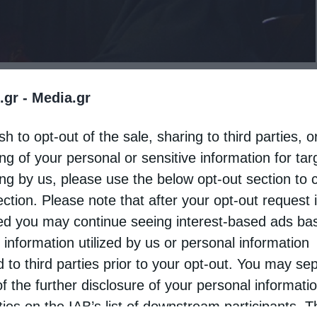
.gr -
Media.gr
ας μοναχής, πραγματοποιήθηκε την Κυριακή 29
Τριάδος Εδέσσης από τον Μητροπολίτη Εδέσσης,
sh to opt-out of the sale, sharing to third parties, o
ng of your personal or sensitive information for ta
ing by us, please use the below opt-out section to 
ελετή έλαβαν μέρος ο Πρωτοσύγκελλος της
ection. Please note that after your opt-out request 
μεγάλος αριθμός κληρικών, ενώ παρέστη
d you may continue seeing interest-based ads ba
ό τη Μητρόπολη Εδέσσης, όσο και από
 information utilized by us or personal information
d to third parties prior to your opt-out. You may se
of the further disclosure of your personal informati
ατος τόνισε, ότι θα πρέπει ως πρώτη της Μονής
rties on the IAB’s list of downstream participants. T