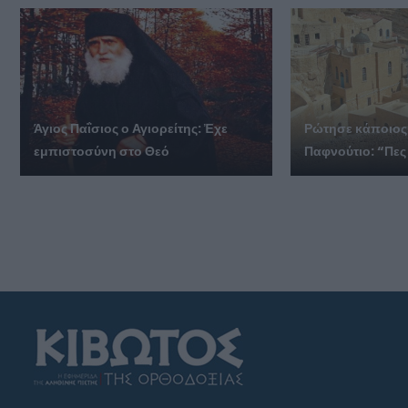
Άγιος Παΐσιος ο Αγιορείτης: Ἐχε
Ρώτησε κάποιος
εμπιστοσύνη στο Θεό
Παφνούτιο: “Πες