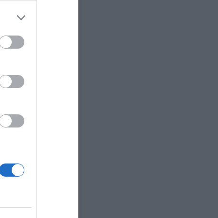
 the
ose it to