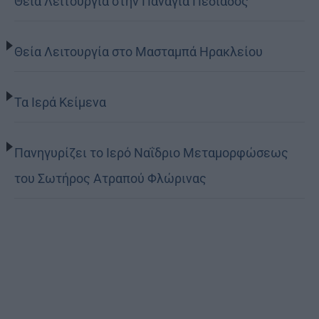
Θεία Λειτουργία στην Παναγιά Πεδιάδος
Θεία Λειτουργία στο Μασταμπά Ηρακλείου
Τα Ιερά Κείμενα
Πανηγυρίζει το Ιερό Ναΐδριο Μεταμορφώσεως
του Σωτήρος Ατραπού Φλώρινας