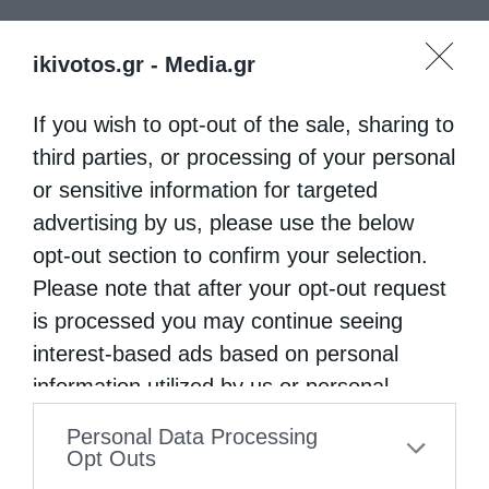
ΑΓΙΟΣ ΔΙΟΜΉΔΗΣ
ΕΚΚΛΗΣΊΑ
ΜΝΗΜΕΊΟ.
ikivotos.gr -
Media.gr
ΠΡΟΣΤΆΣΗΣ
ΣΩΜΑΤΕΊΟ ΥΠΟΔΗΜΑΤΟΠΟΙΏΝ
If you wish to opt-out of the sale, sharing to
ΥΠΟΔΉΜΑΤΑ
ΧΊΟΣ
third parties, or processing of your personal
or sensitive information for targeted
0
advertising by us, please use the below
ΜΟΙΡΑΣΟΥ
opt-out section to confirm your selection.
Please note that after your opt-out request
is processed you may continue seeing
Προηγούμενο άρθρο
Όταν ένας νέος ροκάς ανακαλύπτει ότι ο παπάς τελικά δεν
interest-based ads based on personal
είναι… εξωγήινος!
information utilized by us or personal
Επόμενο άρθρο
information disclosed to third parties prior
Πορεία αγάπης του Πατριάρχη Αλεξανδρείας στην Κένυα
Personal Data Processing
to your opt-out. You may separately opt-out
Opt Outs
of the further disclosure of your personal