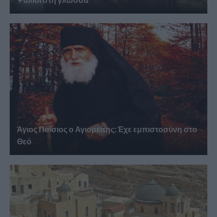
Ψαλίδι στη γλώσσα
Άγιος Παΐσιος ο Αγιορείτης: Ἐχε εμπιστοσύνη στο
Θεό