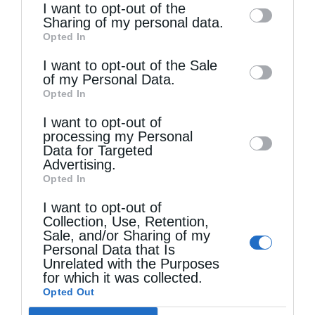
I want to opt-out of the
ΔΕΙΤΕ ΕΠΙΣΗΣ
information by third parties on the IAB’s list
Sharing of my personal data.
Opted In
of downstream participants. This
information may also be disclosed by us to
I want to opt-out of the Sale
of my Personal Data.
third parties on the
IAB’s List of
Opted In
Downstream Participants
that may further
I want to opt-out of
disclose it to other third parties.
processing my Personal
Data for Targeted
Advertising.
Opted In
I want to opt-out of
Όσα πρέπει να γνωρίζουμε για τη νηστεία του...
Collection, Use, Retention,
Sale, and/or Sharing of my
Personal Data that Is
Unrelated with the Purposes
for which it was collected.
Opted Out