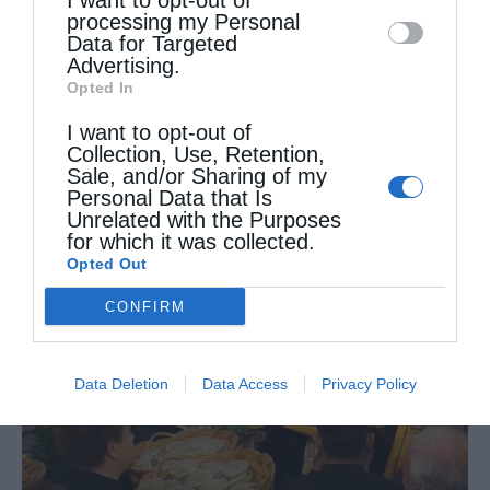
I want to opt-out of
disclose it to other third parties.
processing my Personal
Data for Targeted
Advertising.
Opted In
I want to opt-out of
Collection, Use, Retention,
Στελέχη των κατασκηνώσεων της Μητροπόλεως
Sale, and/or Sharing of my
Αλεξανδρουπόλεως στα Πριγκηπόνησα
Personal Data that Is
Unrelated with the Purposes
for which it was collected.
Opted Out
CONFIRM
Data Deletion
Data Access
Privacy Policy