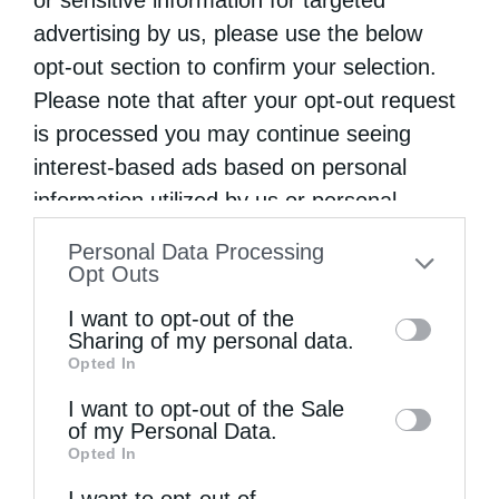
or sensitive information for targeted
Η εορτή της Μεταμορφώσεως του Σωτήρος σε
advertising by us, please use the below
Μεταμόρφωση...
opt-out section to confirm your selection.
Please note that after your opt-out request
is processed you may continue seeing
interest-based ads based on personal
information utilized by us or personal
information disclosed to third parties prior
Personal Data Processing
to your opt-out. You may separately opt-out
Opt Outs
of the further disclosure of your personal
I want to opt-out of the
information by third parties on the IAB’s list
Sharing of my personal data.
Εὐχαριστίες γιά τήν παραχώρηση τμήματος
Opted In
of downstream participants. This
στρατοπέδου στήν Ἱερά...
information may also be disclosed by us to
I want to opt-out of the Sale
of my Personal Data.
third parties on the
IAB’s List of
Opted In
Downstream Participants
that may further