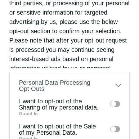
third parties, or processing of your personal
or sensitive information for targeted
Πανήγυρη Ιερού Καθεδρικού Ναού
advertising by us, please use the below
Μεταμορφώσεως του Σωτήρος στο...
opt-out section to confirm your selection.
Please note that after your opt-out request
is processed you may continue seeing
interest-based ads based on personal
information utilized by us or personal
information disclosed to third parties prior
Personal Data Processing
to your opt-out. You may separately opt-out
Opt Outs
of the further disclosure of your personal
I want to opt-out of the
Πανηγυρικός Εσπερινός Μεταμορφώσεως του
information by third parties on the IAB’s list
Sharing of my personal data.
Σωτήρος στο Αρκαλοχώρι
Opted In
of downstream participants. This
information may also be disclosed by us to
I want to opt-out of the Sale
of my Personal Data.
third parties on the
IAB’s List of
Opted In