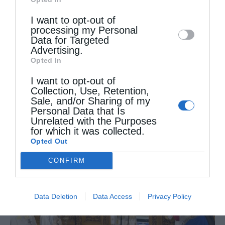
Downstream Participants
that may further
I want to opt-out of
disclose it to other third parties.
processing my Personal
Data for Targeted
Advertising.
Opted In
I want to opt-out of
Collection, Use, Retention,
Ιερά Παράκληση προς την Υπεραγία Θεοτόκο
Sale, and/or Sharing of my
στην Πολυθέα...
Personal Data that Is
Unrelated with the Purposes
for which it was collected.
Opted Out
CONFIRM
Data Deletion
Data Access
Privacy Policy