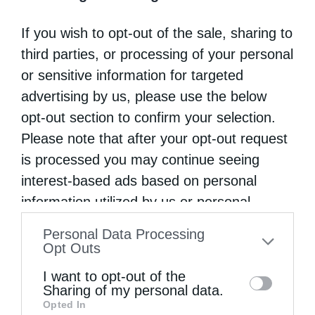
Μονή, προσκύνησε τα Άγια Λείψανα των
If you wish to opt-out of the sale, sharing to
Πατέρων και εχρίσθη με έλαιον εκ της
third parties, or processing of your personal
κανδήλας των. Στην Αγγλία οι ιατροί
or sensitive information for targeted
εξεπλάγησαν, διότι την επομένη ημέρα της
advertising by us, please use the below
opt-out section to confirm your selection.
πενταώρου εγχειρήσεώς της η ασθενής
Please note that after your opt-out request
συνήλθε και άρχισε να ομιλεί. Μετά από 3
is processed you may continue seeing
ημέρες οι ιατροί ομολόγησαν ότι
interest-based ads based on personal
θαυματουργικώς απορροφήθηκε το υγρό, για
information utilized by us or personal
το οποίο θα χρειαζόταν να γίνει και δευτέρα
information disclosed to third parties prior
Personal Data Processing
to your opt-out. You may separately opt-out
εγχείρηση, και σε 18 ημέρες η ασθενής
Opt Outs
of the further disclosure of your personal
εθεραπεύθη τελείως και επέστρεψε στην
I want to opt-out of the
information by third parties on the IAB’s list
Sharing of my personal data.
Ελλάδα.
Opted In
of downstream participants. This