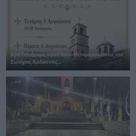
Ιερά Πανήγυρις Ιερού Ναού Μεταμορφώσεως του
Σωτήρος Άρδασσας...