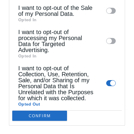
information may also be disclosed by us to
I want to opt-out of the Sale
of my Personal Data.
third parties on the
IAB’s List of
Opted In
Downstream Participants
that may further
Η εμφάνιση του μοναχού
I want to opt-out of
disclose it to other third parties.
processing my Personal
Ο κ. Ιωάννης Π., κάτοικος της περιοχής
Data for Targeted
Advertising.
Ραφήνας, ευεργετημένος εκ της
Opted In
πνευματικής επικοινωνίας του με την Ιερά
I want to opt-out of
Μονή, ηθέλησεν εξ ευγνωμοσύνης να
Collection, Use, Retention,
Sale, and/or Sharing of my
καλλιεργήσει τον ελαιώνα της Μονής. Τον
Personal Data that Is
Unrelated with the Purposes
Μάιο του έτους 1996, καθώς όργωνεν
for which it was collected.
ευρισκόμενος επί ειδικού οχήματος
Opted Out
(τρακτέρ) ένα ανισόπεδον τμήμα του
CONFIRM
κτήματος, αίφνης είδεν οφθαλμοφανώς έναν