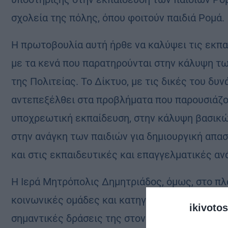
σχολεία της πόλης, όπου φοιτούν παιδιά Ρομά.
Η πρωτοβουλία αυτή ήρθε να καλύψει τις εκπ
με τα κενά που παρατηρούνται στην κάλυψη τ
της Πολιτείας. Το Δίκτυο, με τις δικές του δυ
αντεπεξέλθει στα προβλήματα που παρουσιάζο
υποχρεωτική εκπαίδευση, στην κάλυψη βασικώ
στην ανάγκη των παιδιών για δημιουργική απα
και στις εκπαιδευτικές και επαγγελματικές α
H Ιερά Μητρόπολις Δημητριάδος, όμως, στο πλα
κοινωνικές ομάδες και κατηγορίες των πολιτώ
ikivotos
σημαντικές δράσεις της στον πληθυσμό των Ρομά