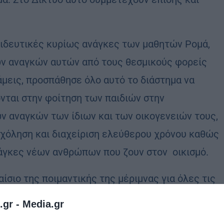
αιδευτικές κυρίως ανάγκες των μαθητών Ρομά,
ων αναγκών αυτών από τους θεσμικούς φορείς
νάμεις, προσπάθησε όλο αυτό το διάστημα να
νται στην φοίτηση των παιδιών στην
ν αναγκών των ίδιων και των οικογενειών τους,
σχόληση και διαχείριση ελεύθερου χρόνου καθώς
νάγκες νέων ανθρώπων που ζουν στον οικισμό.
ίσιο της ποιμαντικής της μέριμνας για όλες τις
ν ενδιαφέρεται ιδιαίτερα και επικεντρώνει
.gr -
Media.gr
, και όχι μόνο, της συνοικίας του Αλιβερίου.