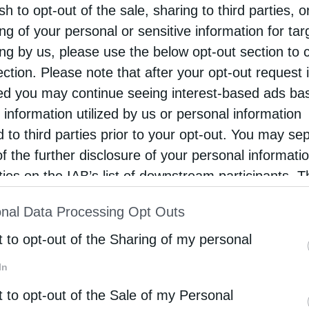
sh to opt-out of the sale, sharing to third parties, o
017, άρχισε τον σχεδιασμό ενός ολοκληρωμένου
ng of your personal or sensitive information for ta
συνοικίες. Ο τίτλος του είναι «Ἅγιος
ing by us, please use the below opt-out section to 
ection. Please note that after your opt-out request 
ωνικής παρέμβασης στο Αλιβέρι και την Αγία
d you may continue seeing interest-based ads ba
ικότερη παρέμβαση και αντιμετώπιση του
 information utilized by us or personal information
ιά Δημοτικού, Γυμνασίου, Λυκείου και σε
d to third parties prior to your opt-out. You may se
of the further disclosure of your personal informati
rties on the IAB’s list of downstream participants. T
 εκπαιδευτήρια της Μητροπόλεως, ο αγιασμός
ion may also be disclosed by us to third parties on
ατος της Μητροπόλεώς μας. Το πρόγραμμα, που
nal Data Processing Opt Outs
st of Downstream Participants
that may further discl
τουργεί για δεύτερη χρονιά με μεγάλη συμμετοχή
rd parties.
t to opt-out of the Sharing of my personal
υ εκτίνεται σε τέσσερις τομείς : Ενισχυτική
In
α παιδιά δημοτικού φέτος, μουσική,
t to opt-out of the Sale of my Personal
ρες ηλικίες και αθλητισμός, με την υποστήριξη