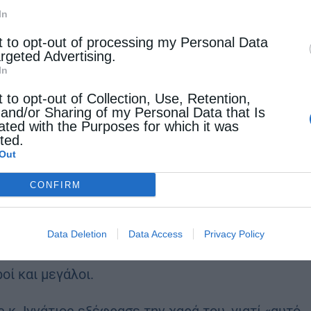
In
αίρου «Δημητριάς». Σε αυτό διδάσκουν: Τζίκα Ε.
t to opt-out of processing my Personal Data
Α. αγγλικά, π. Η. Φούκης Γερμανικά, Δεμελής Ν.
argeted Advertising.
In
ίνο, Κωστόπουλος Στ. κιθάρα – λαούτο,
t to opt-out of Collection, Use, Retention,
ρωδία «Η Δημητριάς», Κουκουμβρή Α. αφήγηση –
 and/or Sharing of my Personal Data that Is
 Ντότη Α. παραδοσιακοί χοροί, Στάϊκου Α.
ated with the Purposes for which it was
cted.
, Θεοχαρίδου Τ. Μαγειρική. Προβλέπεται δε να
Out
χορού και σχολή καμαριέρας. Προπονητές της
CONFIRM
 και Σδρόλιας Κων. Συντονιστής του προγράμματος
ν. Αρχιερατικός Επίτροπος Αρχιμ. Μάξιμος
Data Deletion
Data Access
Privacy Policy
 Βαγγέλης Μπαντελάς. Στις δράσεις του
ί και μεγάλοι.