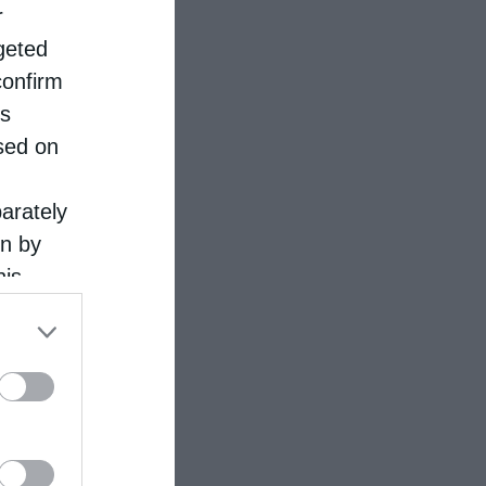
r
rgeted
confirm
is
sed on
parately
on by
his
 the
ose it to