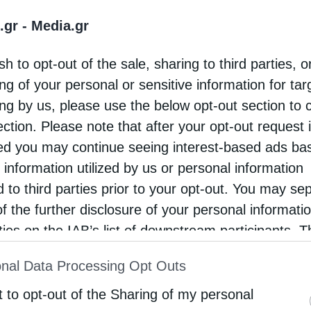
 στην μετάνοια και στην αγκαλιά Του, ως
.gr -
Media.gr
ιστροφή μας με διάφορα καταστροφικά φυσικά
sh to opt-out of the sale, sharing to third parties, o
 θύματα των φυσικών καταστροφών, μήπως και
ng of your personal or sensitive information for ta
ουμε την τελική καταδίκη της ψυχής μας, δηλ
ing by us, please use the below opt-out section to 
θα είναι το αποτέλεσμα! «Αγαπούληδες του
ection. Please note that after your opt-out request 
d you may continue seeing interest-based ads ba
 information utilized by us or personal information
d to third parties prior to your opt-out. You may se
νονται από τo δρόμο του Θεού, τόσο και
of the further disclosure of your personal informati
νουν! Τόσο και περισσότερο θα αυξάνεται το
rties on the IAB’s list of downstream participants. T
ion may also be disclosed by us to third parties on
 Πρωθυπουργός! ΑΛΛΑ ενώ είπε πολλά για την
nal Data Processing Opt Outs
st of Downstream Participants
that may further discl
, ΟΥΤΕ ΜΙΑ ΛΕΞΗ ΔΕΝ ΕΙΠΕ ΓΙΑ ΤΟ ΘΕΟ!
rd parties.
t to opt-out of the Sharing of my personal
ίου: