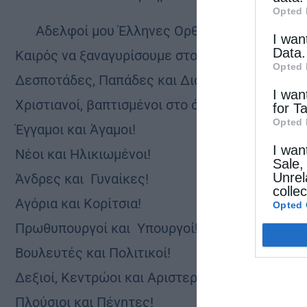
Opted 
Αδελφοί μου Έλληνες Ορθόδοξοι Χριστιανο
I wan
Data.
Καιρός να ξαναγυρίσουμε στο δρόμο του Χριστο
Opted 
Δεσποτάδες, Παπάδες και Διάκονοι!
I wan
Χριστιανοί, βαπτισμένοι στο όνομα του Χριστού
for T
Opted 
Έγγαμοι και Άγαμοι!
I wan
Νέοι και Ηλικιωμένοι!
Sale,
Unrel
Άνδρες και Γυναίκες!
colle
Αγόρια και Κορίτσια!
Opted 
Πρωθυπουργοί και Υπουργοί!
Βουλευτές και Πολιτικοί!
Δεξιοί, Κεντρώοι και Αριστεροί!
Πλούσιοι και Πένητες!