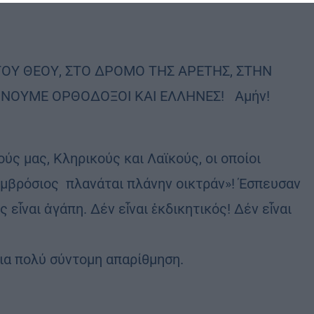
ΟΥ ΘΕΟΥ, ΣΤΟ ΔΡΟΜΟ ΤΗΣ ΑΡΕΤΗΣ, ΣΤΗΝ
ΙΝΟΥΜΕ ΟΡΘΟΔΟΞΟΙ ΚΑΙ ΕΛΛΗΝΕΣ! Αμήν!
 μας, Κληρικούς και Λαϊκούς, οι οποίοι
Αμβρόσιος πλανάται πλάνην οικτράν»! Έσπευσαν
εἶναι ἀγάπη. Δέν εἶναι ἐκδικητικός! Δέν εἶναι
ια πολύ σύντομη απαρίθμηση.