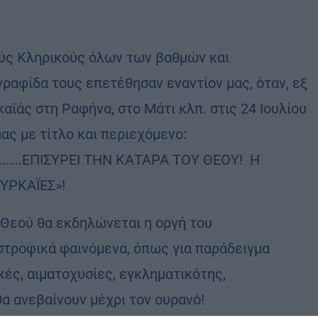
ύς Κληρικούς όλων των βαθμών και
γραφίδα τους επετέθησαν εναντίον μας, όταν, εξ
ϊάς στη Ραφήνα, στο Μάτι κλπ. στις 24 Ιουλίου
μας με τίτλο και περιεχόμενο:
…..ΕΠΙΣΥΡΕΙ ΤΗΝ ΚΑΤΑΡΑ ΤΟΥ ΘΕΟΥ! Η
ΥΡΚΑΪΕΣ»!
εού θα εκδηλώνεται η οργή του
στροφικά φαινόμενα, όπως για παράδειγμα
ικές, αιματοχυσίες, εγκληματικότης,
α ανεβαίνουν μέχρι τον ουρανό!