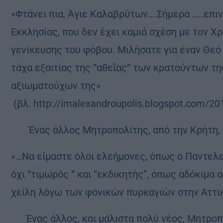
«Φτάνει πια, Άγιε Καλαβρύτων….Σήμερα …..επιν
Εκκλησίας, που δεν έχει καμιά σχέση με τον Χ
γενίκευσης του φόβου. Μιλήσατε για έναν Θεό
τάχα εξαιτίας της “αθεΐας“ των κρατούντων της
αξιωματούχων της»
(βλ. http://imalexandroupolis.blogspot.com/2
Ένας άλλος Μητροπολίτης, από την Κρήτη, 
«…Να είμαστε όλοι ελεήμονες, όπως ο Παντελε
όχι “τιμωρός “ και “εκδικητής”, όπως αδόκιμα
χείλη λόγω των φονικών πυρκαγιών στην Αττική
Ένας άλλος, και μάλιστα πολύ νέος, Μητροπ