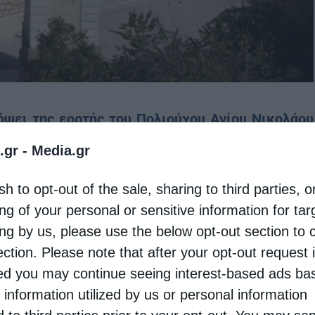
ει της εορτής του Πολιούχου Αγίου Νικολάου
 Ναός, από την Τετάρτη 28/11 έως την Κυριακή
.gr -
Media.gr
έχει η έλευση στον Βόλο τεμαχίου του Ιερού
sh to opt-out of the sale, sharing to third parties, o
σλίδου, του Ομολογητού, το οποίο φυλάσσεται
ng of your personal or sensitive information for ta
ας, γεγονός που συνιστά εξαιρετική τιμή και
ing by us, please use the below opt-out section to 
της περιοχής.
ection. Please note that after your opt-out request 
d you may continue seeing interest-based ads ba
πολιτικό Ιερό Ναό Αγίου Νικολάου Βόλου, ο
 information utilized by us or personal information
ευή 30/11, στις 5.30μ.μ. και θα το υποδεχθεί