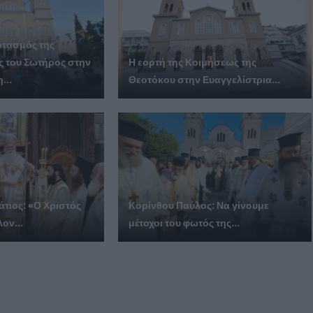
ρτασμός της
 του Σωτήρος στην
Η εορτή της Κοιμήσεως της
...
Θεοτόκου στην Ευαγγελίστρια...
άτιος: «Ο Χριστός
Κορίνθου Παύλος: Να γίνουμε
λον...
μέτοχοι του φωτός της...