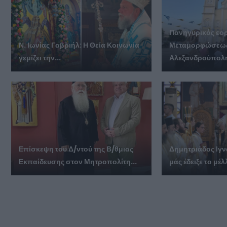
Πανηγυρικός εο
Ν. Ιωνίας Γαβριήλ: Η Θεία Κοινωνία
Μεταμορφώσεως
γεμίζει την...
Αλεξανδρούπολη
Επίσκεψη του Δ/ντού της Β/θμιας
Δημητριάδος Ιγν
Εκπαίδευσης στον Μητροπολίτη...
μάς έδειξε το μέλ