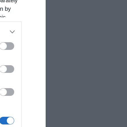
parately
on by
his
 the
ose it to