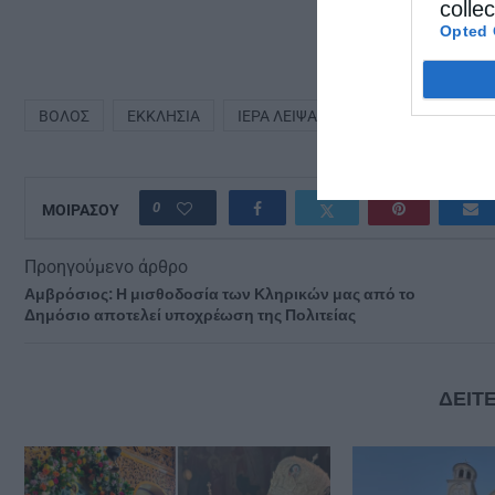
colle
Opted 
ΒΌΛΟΣ
ΕΚΚΛΗΣΊΑ
ΙΕΡΆ ΛΕΊΨΑΝΑ
0
ΜΟΙΡΑΣΟΥ
Προηγούμενο άρθρο
Αμβρόσιος: Η μισθοδοσία των Κληρικών μας από το
Δημόσιο αποτελεί υποχρέωση της Πολιτείας
ΔΕΙΤΕ