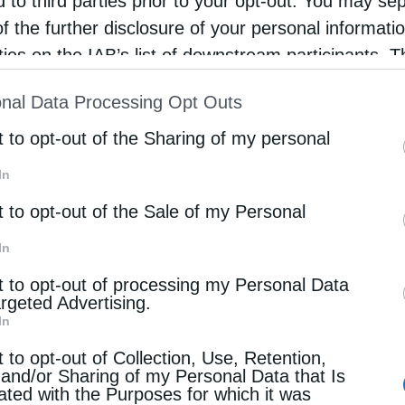
d to third parties prior to your opt-out. You may se
τιος, επικεφαλής του ιερού Κλήρου και του λαού.
of the further disclosure of your personal informati
rties on the IAB’s list of downstream participants. T
γυρικός Εσπερινός, χοροστατούντος του Σεβ. κ.
ion may also be disclosed by us to third parties on
nal Data Processing Opt Outs
ση, το Απόδειπνο και οι Χαιρετισμοί του Οσίου
st of Downstream Participants
that may further discl
γρυπνία, η οποία θα απολύσει στις 12.30 μετά τα
rd parties.
t to opt-out of the Sharing of my personal
In
t to opt-out of the Sale of my Personal
α λειτουργήσει και θα ομιλήσει ο Μητροπολίτης
In
t to opt-out of processing my Personal Data
σλίδου θα παραμείνει προς προσκύνηση έως την
argeted Advertising.
In
t to opt-out of Collection, Use, Retention,
 and/or Sharing of my Personal Data that Is
ated with the Purposes for which it was