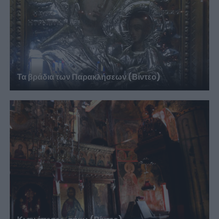
Τα βράδια των Παρακλήσεων (Βίντεο)