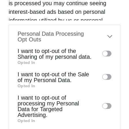
is processed you may continue seeing
interest-based ads based on personal
information utilized by us or personal
information disclosed to third parties prior
Personal Data Processing
to your opt-out. You may separately opt-out
Opt Outs
Παναγία μου, Εσένα μόνο έχω (Βίντεο)
of the further disclosure of your personal
I want to opt-out of the
information by third parties on the IAB’s list
Sharing of my personal data.
Opted In
of downstream participants. This
information may also be disclosed by us to
I want to opt-out of the Sale
of my Personal Data.
third parties on the
IAB’s List of
Opted In
Downstream Participants
that may further
I want to opt-out of
disclose it to other third parties.
processing my Personal
Data for Targeted
Advertising.
Opted In
Παναγία μου, μη με αφήνεις (Βίντεο)