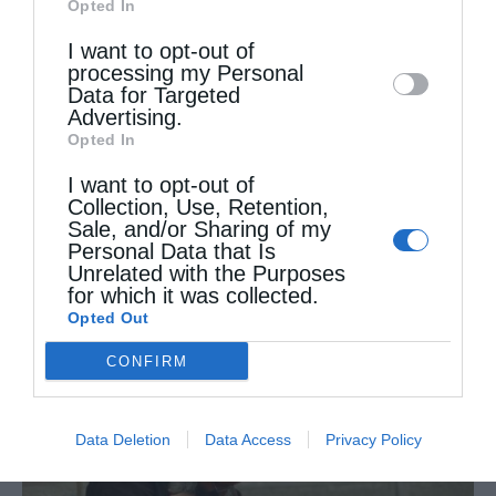
Opted In
Downstream Participants
that may further
I want to opt-out of
disclose it to other third parties.
processing my Personal
Data for Targeted
Advertising.
Opted In
I want to opt-out of
Collection, Use, Retention,
Ρώτησε κάποιος τον αββά Παφνούτιο: “Πες μου
Sale, and/or Sharing of my
κάποιον...
Personal Data that Is
Unrelated with the Purposes
for which it was collected.
Opted Out
CONFIRM
Data Deletion
Data Access
Privacy Policy