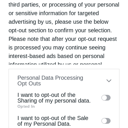
third parties, or processing of your personal
or sensitive information for targeted
advertising by us, please use the below
Ψαλίδι στη γλώσσα
opt-out section to confirm your selection.
Please note that after your opt-out request
is processed you may continue seeing
interest-based ads based on personal
information utilized by us or personal
information disclosed to third parties prior
Personal Data Processing
to your opt-out. You may separately opt-out
Opt Outs
of the further disclosure of your personal
I want to opt-out of the
information by third parties on the IAB’s list
Άγιος Παΐσιος ο Αγιορείτης: Ἐχε εμπιστοσύνη στο
Sharing of my personal data.
Opted In
Θεό
of downstream participants. This
information may also be disclosed by us to
I want to opt-out of the Sale
of my Personal Data.
third parties on the
IAB’s List of