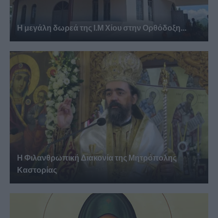
Η μεγάλη δωρεά της Ι.Μ Χίου στην Ορθόδοξη...
Η Φιλανθρωπική Διακονία της Μητρόπολης
Καστορίας