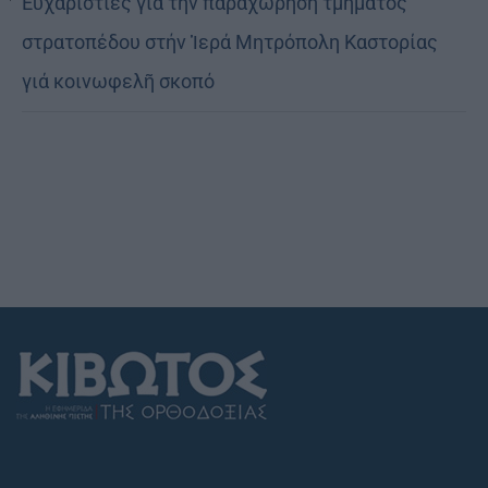
Εὐχαριστίες γιά τήν παραχώρηση τμήματος
στρατοπέδου στήν Ἱερά Μητρόπολη Καστορίας
γιά κοινωφελῆ σκοπό