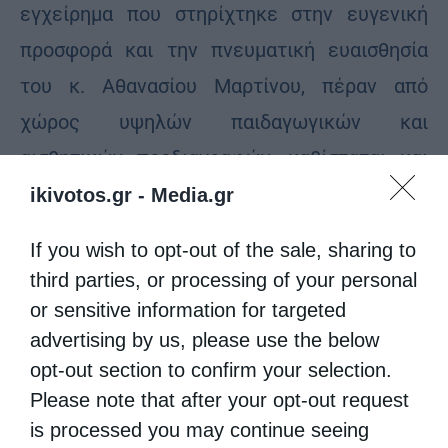
εγχείρημα που στηρίχτηκε στην ευγενική
προσφορά και την πνευματική ευαισθησία
του κ. Αθανασίου Μαρτίνου, πέραν από
χώρος υψηλών παιδαγωγικών και
αισθητικών προδιαγραφών, καθίσταται και
μέσον ένταξης των μικρών παιδιών μας στην
ikivotos.gr -
Media.gr
εκκλησιαστική και ενοριακή ζωή.
If you wish to opt-out of the sale, sharing to
third parties, or processing of your personal
Με την ευλογία του Θεού και τη
or sensitive information for targeted
συμπαράσταση του Μητροπολίτη μας κ.
advertising by us, please use the below
Ιγνατίου, προσευχόμαστε να αποδώσει
opt-out section to confirm your selection.
πλούσιους πνευματικούς και παιδαγωγικούς
Please note that after your opt-out request
καρπούς.
is processed you may continue seeing