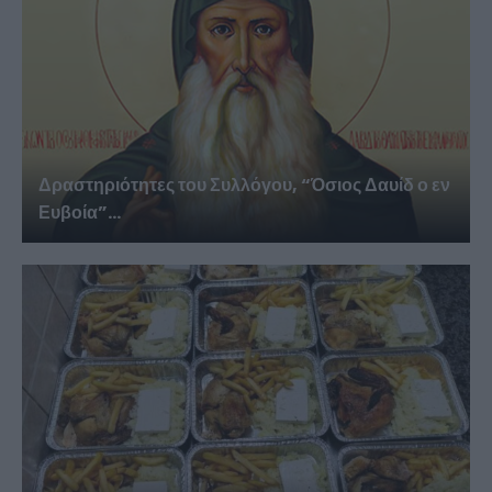
Δραστηριότητες του Συλλόγου, “Όσιος Δαυίδ ο εν
Ευβοία”...