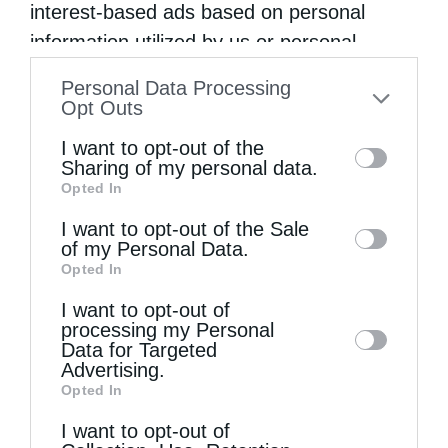
interest-based ads based on personal
information utilized by us or personal
ΑΘΑΝΆΣΙΟΣ ΜΑΡΤΊΝΟΣ
ΒΌΛΟΣ
information disclosed to third parties prior
Personal Data Processing
ΔΗΜΙΟΥΡΓΙΚΉ ΑΠΑΣΧΌΛΗΣΗ
to your opt-out. You may separately opt-out
Opt Outs
of the further disclosure of your personal
ΕΝΟΡΊΑ ΤΗΣ ΑΝΑΛΉΨΕΩΣ
Ο ΜΙΚΡΌΣ ΠΑΡΆΔΕΙΣΟΣ
I want to opt-out of the
information by third parties on the IAB’s list
Sharing of my personal data.
ΠΑΙΔΙΆ
Opted In
of downstream participants. This
information may also be disclosed by us to
I want to opt-out of the Sale
of my Personal Data.
third parties on the
IAB’s List of
0
ΜΟΙΡΑΣΟΥ
Opted In
Downstream Participants
that may further
I want to opt-out of
disclose it to other third parties.
processing my Personal
Data for Targeted
Προηγούμενο άρθρο
Advertising.
Το Μυστήριο της Ιεράς Εξομολογήσεως στην Εποχή μας
Opted In
Επόμενο άρθρο
I want to opt-out of
Από την Ιστορία μιας παραδοσιακής ταξινόμησης: ‘Δεξιά’ κι