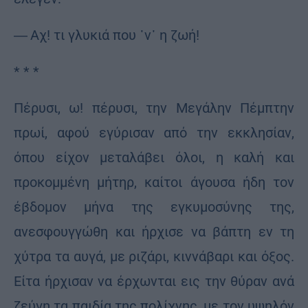
― Αχ! τι γλυκιά που ᾽ν᾽ η ζωή!
* * *
Πέρυσι, ω! πέρυσι, την Μεγάλην Πέμπτην
πρωί, αφού εγύρισαν από την εκκλησίαν,
όπου είχον μεταλάβει όλοι, η καλή και
προκομμένη μήτηρ, καίτοι άγουσα ήδη τον
έβδομον μήνα της εγκυμοσύνης της,
ανεσφουγγώθη και ήρχισε να βάπτη εν τη
χύτρα τα αυγά, με ριζάρι, κιννάβαρι και όξος.
Είτα ήρχισαν να έρχωνται εις την θύραν ανά
ζεύγη τα παιδία της πολίχνης, με τον υψηλόν