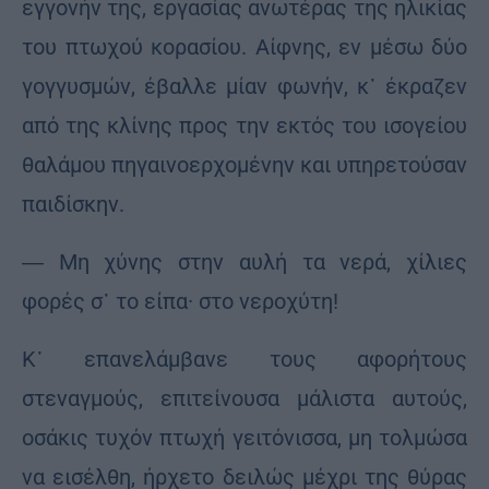
εγγονήν της, εργασίας ανωτέρας της ηλικίας
του πτωχού κορασίου. Αίφνης, εν μέσω δύο
γογγυσμών, έβαλλε μίαν φωνήν, κ᾽ έκραζεν
από της κλίνης προς την εκτός του ισογείου
θαλάμου πηγαινοερχομένην και υπηρετούσαν
παιδίσκην.
― Μη χύνης στην αυλή τα νερά, χίλιες
φορές σ᾽ το είπα· στο νεροχύτη!
Κ᾽ επανελάμβανε τους αφορήτους
στεναγμούς, επιτείνουσα μάλιστα αυτούς,
οσάκις τυχόν πτωχή γειτόνισσα, μη τολμώσα
να εισέλθη, ήρχετο δειλώς μέχρι της θύρας