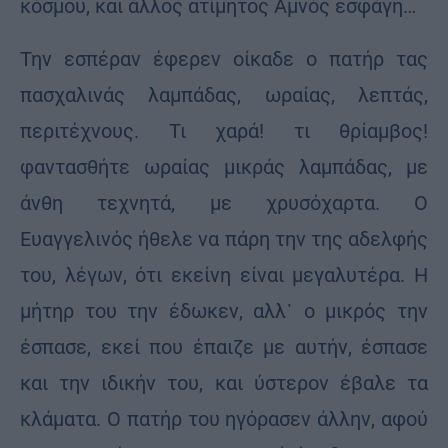
κόσμου, και άλλος ατίμητος Αμνός εσφάγη…
Την εσπέραν έφερεν οίκαδε ο πατήρ τας
πασχαλινάς λαμπάδας, ωραίας, λεπτάς,
περιτέχνους. Τι χαρά! τι θρίαμβος!
φαντασθήτε ωραίας μικράς λαμπάδας, με
άνθη τεχνητά, με χρυσόχαρτα. Ο
Ευαγγελινός ήθελε να πάρη την της αδελφής
του, λέγων, ότι εκείνη είναι μεγαλυτέρα. Η
μήτηρ του την έδωκεν, αλλ᾽ ο μικρός την
έσπασε, εκεί που έπαιζε με αυτήν, έσπασε
και την ιδικήν του, και ύστερον έβαλε τα
κλάματα. Ο πατήρ του ηγόρασεν άλλην, αφού