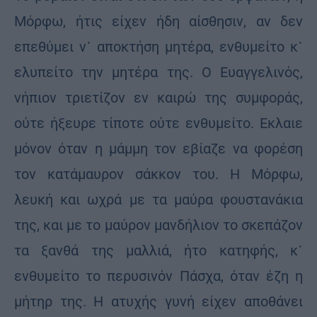
Μόρφω, ήτις είχεν ήδη αίσθησιν, αν δεν
επεθύμει ν᾽ αποκτήση μητέρα, ενθυμείτο κ᾽
ελυπείτο την μητέρα της. Ο Ευαγγελινός,
νήπιον τριετίζον εν καιρώ της συμφοράς,
ούτε ήξευρε τίποτε ούτε ενθυμείτο. Εκλαιε
μόνον όταν η μάμμη τον εβίαζε να φορέση
τον κατάμαυρον σάκκον του. Η Μόρφω,
λευκή και ωχρά με τα μαύρα φουστανάκια
της, και με το μαύρον μανδήλιον το σκεπάζον
τα ξανθά της μαλλιά, ήτο κατηφής, κ᾽
ενθυμείτο το περυσινόν Πάσχα, όταν έζη η
μήτηρ της. Η ατυχής γυνή είχεν αποθάνει