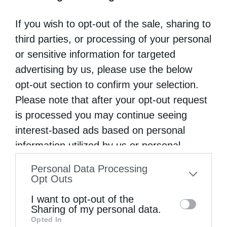
κουμπάρες, ως και μικρές «κοκώνες» διά την
If you wish to opt-out of the sale, sharing to
Μόρφω, διά τον Ευαγγελινόν, διά τ᾽
third parties, or processing of your personal
αναδεξίμια της και διά τα πτωχά παιδιά της
or sensitive information for targeted
γειτονιάς.
advertising by us, please use the below
opt-out section to confirm your selection.
Κ᾽ επειδή ο μικρός Ευαγγελινός έκλαιε,
Please note that after your opt-out request
λέγων ότι δεν είναι αρκετά μεγάλη η κοκώνα
is processed you may continue seeing
interest-based ads based on personal
του, η μήτηρ του έδιδεν άλλην να εκλέξη,
information utilized by us or personal
αλλ᾽ αυτός δεν ημέρωνεν ούτε ήθελε να
information disclosed to third parties prior
Personal Data Processing
ταιριασθή. Το βέβαιον είναι ότι τας ήθελεν
to your opt-out. You may separately opt-out
Opt Outs
όλας διά τον εαυτόν του. Και τότε η μήτηρ
of the further disclosure of your personal
I want to opt-out of the
τον επαρηγόρει λέγουσα ότι «το Σαββάτο το
information by third parties on the IAB’s list
Sharing of my personal data.
Opted In
of downstream participants. This
βράδυ θα ‘ρθή η κουρούνα (κρα, κρα!), να