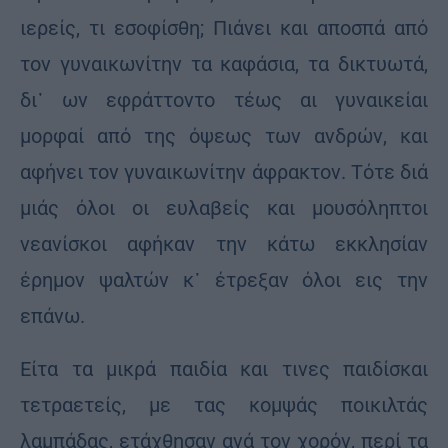
ιερείς, τι εσοφίσθη; Πιάνει και αποσπά από
τον γυναικωνίτην τα καφάσια, τα δικτυωτά,
δι᾽ ων εφράττοντο τέως αι γυναικείαι
μορφαί από της όψεως των ανδρών, και
αφήνει τον γυναικωνίτην άφρακτον. Τότε διά
μιάς όλοι οι ευλαβείς και μουσόληπτοι
νεανίσκοι αφήκαν την κάτω εκκλησίαν
έρημον ψαλτών κ᾽ έτρεξαν όλοι εις την
επάνω.
Είτα τα μικρά παιδία και τινες παιδίσκαι
τετραετείς, με τας κομψάς ποικιλτάς
λαμπάδας, ετάχθησαν ανά τον χορόν, περί τα