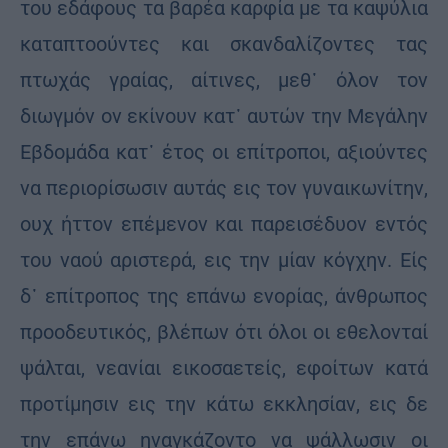
του εδάφους τα βαρέα καρφία με τα καψύλια
καταπτοούντες και σκανδαλίζοντες τας
πτωχάς γραίας, αίτινες, μεθ᾽ όλον τον
διωγμόν ον εκίνουν κατ᾽ αυτών την Μεγάλην
Εβδομάδα κατ᾽ έτος οι επίτροποι, αξιούντες
να περιορίσωσιν αυτάς εις τον γυναικωνίτην,
ουχ ήττον επέμενον και παρεισέδυον εντός
του ναού αριστερά, εις την μίαν κόγχην. Είς
δ᾽ επίτροπος της επάνω ενορίας, άνθρωπος
προοδευτικός, βλέπων ότι όλοι οι εθελονταί
ψάλται, νεανίαι εικοσαετείς, εφοίτων κατά
προτίμησιν εις την κάτω εκκλησίαν, εις δε
την επάνω ηναγκάζοντο να ψάλλωσιν οι