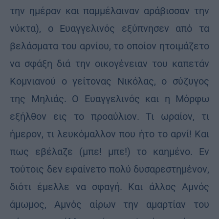
την ημέραν και παμμέλαιναν αράβισσαν την
νύκτα), ο Ευαγγελινός εξύπνησεν από τα
βελάσματα του αρνίου, το οποίον ητοιμάζετο
να σφάξη διά την οικογένειαν του καπετάν
Κομνιανού ο γείτονας Νικόλας, ο σύζυγος
της Μηλιάς. Ο Ευαγγελινός και η Μόρφω
εξήλθον εις το προαύλιον. Τι ωραίον, τι
ήμερον, τι λευκόμαλλον που ήτο το αρνί! Και
πως εβέλαζε (μπε! μπε!) το καημένο. Εν
τούτοις δεν εφαίνετο πολύ δυσαρεστημένον,
διότι έμελλε να σφαγή. Και άλλος Αμνός
άμωμος, Αμνός αίρων την αμαρτίαν του