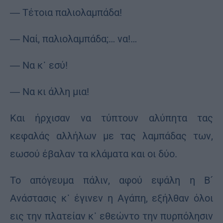
― Τέτοια παλιολαμπάδα!
― Ναί, παλιολαμπάδα;… να!…
― Να κ᾽ εσύ!
― Να κι άλλη μια!
Και ήρχισαν να τύπτουν αλύπητα τας
κεφαλάς αλλήλων με τας λαμπάδας των,
εωσού έβαλαν τα κλάματα και οι δύο.
Το απόγευμα πάλιν, αφού εψάλη η Β´
Ανάστασις κ᾽ έγινεν η Αγάπη, εξήλθαν όλοι
εις την πλατείαν κ᾽ εθεώντο την πυρπόλησιν