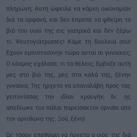
πληρώνη; Αυτή ώφειλε να κάμνη οικονομίαν
διά τα ορφανά, και δεν έπρεπε να φθείρη το
βιό του υιού της εις γιατρικά και δεν ξέρω
τι. Ψευτογιάτρισσες! Κάμε τη δουλειά σου!
Εχουν εμπιστοσύνην τώρα αυταί αι γυναίκες;
Ο κόσμος εχάλασε, τι τα θέλεις; Εμβαζε αυτή
μες στο βιό της, μες στα καλά της, ξένην
γυναίκα; Της ήρχετο να επαναλάβη προς τας
γειτονίσσας την ιδίαν κραυγήν, δι᾽ ης
απεδίωκε τον πάλαι παρείσακτον όρνιθα από
τον ορνιθώνα της. Ξού, ξένη!
Ως τόσον επεθύμει να ήρχετο ο υιός της διά