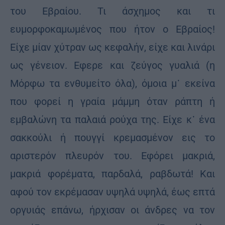
του Εβραίου. Τι άσχημος και τι
ευμορφοκαμωμένος που ήτον ο Εβραίος!
Είχε μίαν χύτραν ως κεφαλήν, είχε και λινάρι
ως γένειον. Εφερε και ζεύγος γυαλιά (η
Μόρφω τα ενθυμείτο όλα), όμοια μ᾽ εκείνα
που φορεί η γραία μάμμη όταν ράπτη ή
εμβαλώνη τα παλαιά ρούχα της. Είχε κ᾽ ένα
σακκούλι ή πουγγί κρεμασμένον εις το
αριστερόν πλευρόν του. Εφόρει μακριά,
μακριά φορέματα, παρδαλά, ραβδωτά! Και
αφού τον εκρέμασαν υψηλά υψηλά, έως επτά
οργυιάς επάνω, ήρχισαν οι άνδρες να τον