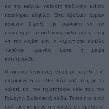
εις την Μόρφω, οκταετή παιδίσκην. Ενίοτε
παρελήρει αληθώς. Είτα έβαλλεν αγρίαν
κραυγήν. Εκραζε την παιδίσκην να την
σκεπάση με το σινδόνιον, αλλά χωρίς αύτη
να την εγγίση καν, η γερόντισσα έβαλλε
τοιαύτην ωρυγήν, ώστε η μικρά
κατετρόμαζε.
Ο καπετάν Κομνιανός έλειπε με το γολετί, κ᾽
επεριμένετο να έλθη. Είχε μαζί του, με το
γολετί, και τον πρωτότοκον υιόν του, τον
Γεώργην, δωδεκαετή παίδα. Τούτο ήτο ένας
από τους καημούς της γραίας, ότι έμελλε ν᾽