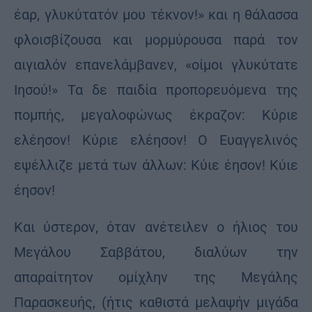
έαρ, γλυκύτατόν μου τέκνον!» και η θάλασσα
φλοισβίζουσα και μορμύρουσα παρά τον
αιγιαλόν επανελάμβανεν, «οίμοι γλυκύτατε
Ιησού!» Τα δε παιδία προπορευόμενα της
πομπής, μεγαλοφώνως έκραζον: Κύριε
ελέησον! Κύριε ελέησον! Ο Ευαγγελινός
εψέλλιζε μετά των άλλων: Κύιε έησον! Κύιε
έησον!
Και ύστερον, όταν ανέτειλεν ο ήλιος του
Μεγάλου Σαββάτου, διαλύων την
απαραίτητον ομίχλην της Μεγάλης
Παρασκευής, (ήτις καθιστά μελαψήν μιγάδα