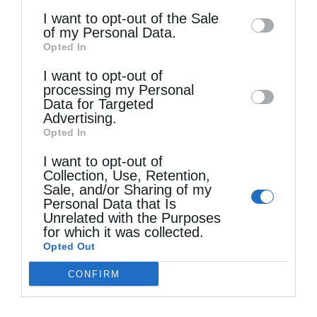
information may also be disclosed by us to
I want to opt-out of the Sale
φέρη το τυρί και το κρέας (τσι, τσι!), και τότε
of my Personal Data.
third parties on the
IAB’s List of
να ιδής χαρές ο Βαγγελινός, σαν ακούση κρα,
Opted In
Downstream Participants
that may further
κρα! την κουρούνα να χτυπά το παραθύρι.
I want to opt-out of
disclose it to other third parties.
processing my Personal
Πάρε Βαγγελινέ το τυρί, πάρε και το τσι-τσι,
Data for Targeted
Advertising.
να φάτε!» Και ο μικρός εψέλλιζε και αυτός,
Opted In
«θα ᾽θή κουούνα να φέη του τσι-τσι», και
I want to opt-out of
συνάπτων τας χείρας, δακτύλους μεταξύ
Collection, Use, Retention,
Sale, and/or Sharing of my
δακτύλων, κατά το υπόδειγμα της μητρός,
Personal Data that Is
Unrelated with the Purposes
εμιμείτο την ειρεσίαν των πτερών της
for which it was collected.
Opted Out
κουρούνας, το δε παιδίον της γειτόνισσας
της Μηλιάς, εξαετές, άνιπτον, ρακένδυτον,
CONFIRM
οκλάζον εις μίαν γωνίαν, κρατούν την