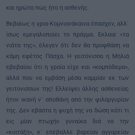
και ηρώτα πώς ήτο η ασθενής.
Βεβαίως η γρια-Κομνιανάκαινα έπασχεν, αλλ᾽
ίσως εμεγαλοποίει το πράγμα. Εκλαιε «τα
νιάτα της», έλεγεν ότι δεν θα προφθάση να
κάμη εφέτος Πάσχα. Η γειτόνισσα η Μηλιά
εβεβαίου ότι η γραία είχε και «κομπόδεμα»,
αλλά που να εμβάση μέσα καμμίαν εκ των
γειτονισσών της! Ελλείψει άλλης ασθενείας
ήτον ικανή ν᾽ αποθάνη από την φιλαργυρίαν
της. Δεν εβάστα η ψυχή της να δώση κάτι τι
εις μίαν πτωχήν γυναίκα διά να την
«κοιτάξη», κ᾽ επέβαλλε βαρείαν αγγαρείαν