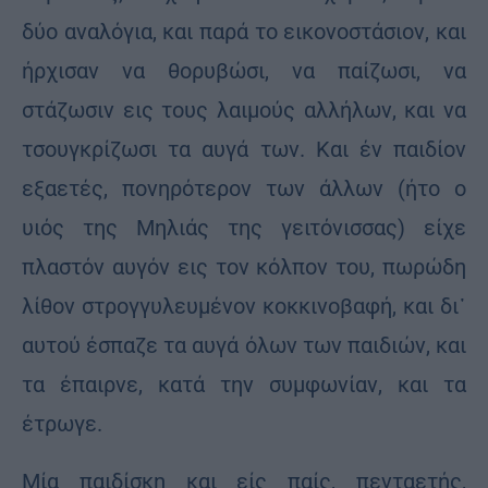
δύο αναλόγια, και παρά το εικονοστάσιον, και
ήρχισαν να θορυβώσι, να παίζωσι, να
στάζωσιν εις τους λαιμούς αλλήλων, και να
τσουγκρίζωσι τα αυγά των. Και έν παιδίον
εξαετές, πονηρότερον των άλλων (ήτο ο
υιός της Μηλιάς της γειτόνισσας) είχε
πλαστόν αυγόν εις τον κόλπον του, πωρώδη
λίθον στρογγυλευμένον κοκκινοβαφή, και δι᾽
αυτού έσπαζε τα αυγά όλων των παιδιών, και
τα έπαιρνε, κατά την συμφωνίαν, και τα
έτρωγε.
Μία παιδίσκη και είς παίς, πενταετής,