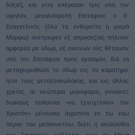
δόξα!), και είτα επέρασαν τρις υπό τον
υψηλόν, μεγαλοπρεπή Επιτάφιον, ο δ᾽
Ευαγγελινός (όλα τα ενθυμείτο η μικρά
Μόρφω) ανέτρεψεν εξ απροσεξίας πήλινον
αμφορέα με ύδωρ, εξ εκείνων ούς θέτουσιν
υπό τον Επιτάφιον προς αγιασμόν, διά να
μεταχειρισθώσι το ύδωρ εις το καματηρό,
ήτοι τους μεταξοσκώληκας, και εις άλλας
χρείας, αι νεώτεραι μυροφόροι, γυναίκες
διακαώς ποθούσαι «να ξενυχτίσουν τον
Χριστόν» μένουσαι άγρυπνοι εν τω ναώ
πέραν του μεσονυκτίου, διότι η ακολουθία
του Επιταφίου ψάλλεται εκεί το Μέγα