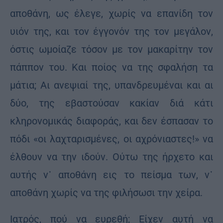
αποθάνη, ως έλεγε, χωρίς να επανίδη τον
υιόν της, και τον έγγονόν της τον μεγάλον,
όστις ωμοίαζε τόσον με τον μακαρίτην τον
πάππον του. Και ποίος να της σφαλήση τα
μάτια; Αι ανεψιαί της, υπανδρευμέναι και αι
δύο, της εβαστούσαν κακίαν διά κάτι
κληρονομικάς διαφοράς, και δεν έσπασαν το
πόδι «οι λαχταρισμένες, οι αχρόνιαστες!» να
έλθουν να την ιδούν. Ούτω της ήρχετο και
αυτής ν᾽ αποθάνη εις το πείσμα των, ν᾽
αποθάνη χωρίς να της φιλήσωσι την χείρα.
Ιατρός, πού να ευρεθή; Είχεν αυτή να