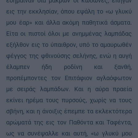
εσήμαιναν διά μακρών οι κώδωνες, επήγαν
εις την εκκλησίαν, όπου εψάλη το «ω γλυκύ
μου έαρ» και άλλα ακόμη παθητικά άσματα.
Είτα οι πιστοί όλοι με ανημμένας λαμπάδας
εξήλθον εις το ύπαιθρον, υπό το αμαυρωθέν
φέγγος της φθινούσης σελήνης, ενώ η αυγή
έλαμπεν ήδη ροδίνη και ξανθή,
προπέμποντες τον Επιτάφιον αγλαόφωτον
με σειράς λαμπάδων. Και η αύρα πραεία
εκίνει ηρέμα τους πυρσούς, χωρίς να τους
σβήνη, και η άνοιξις έπεμπε τα εκλεκτότερα
αρώματά της εις τον Παθόντα και Ταφέντα,
ως να συνέψαλλε και αυτή, «ω γλυκύ μου