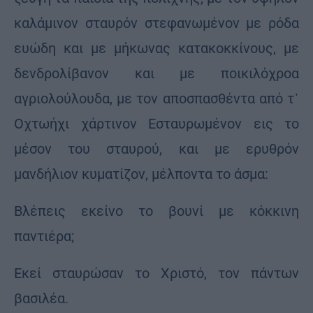
καλάμινον σταυρόν στεφανωμένον με ρόδα
ευώδη και με μήκωνας κατακοκκίνους, με
δενδρολίβανον και με ποικιλόχροα
αγριολούλουδα, με τον αποσπασθέντα από τ᾽
Οχτωήχι χάρτινον Εσταυρωμένον εις το
μέσον του σταυρού, και με ερυθρόν
μανδήλιον κυματίζον, μέλποντα το άσμα:
Βλέπεις εκείνο το βουνί με κόκκινη
παντιέρα;
Εκεί σταυρώσαν το Χριστό, τον πάντων
βασιλέα.