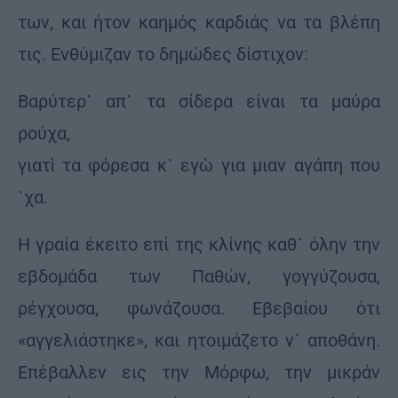
των, και ήτον καημός καρδιάς να τα βλέπη
τις. Ενθύμιζαν το δημώδες δίστιχον:
Βαρύτερ᾽ απ᾽ τα σίδερα είναι τα μαύρα
ρούχα,
γιατὶ τα φόρεσα κ᾽ εγὼ για μιαν αγάπη που
᾽χα.
Η γραία έκειτο επί της κλίνης καθ᾽ όλην την
εβδομάδα των Παθών, γογγύζουσα,
ρέγχουσα, φωνάζουσα. Εβεβαίου ότι
«αγγελιάστηκε», και ητοιμάζετο ν᾽ αποθάνη.
Επέβαλλεν εις την Μόρφω, την μικράν