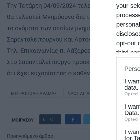
Την Τετάρτη 04/09/2024 τελευταία ημέρα του
your sel
processe
θα τελεστεί Μνημόσυνο δια τους κεκοιμημένο
personal
τα ονόματα των οποίων μνημονεύονται κατά τη
disclose
Σαρανταλείτουργου και Αρτοκλασία δια τους ζ
opt-out 
Τηλ. Επικοινωνίας π. Λάζαρος 6942703194
third pa
Στο Σαρανταλείτουργο προσκομίζουμε στο Ναό
informat
Perso
IAB’s Li
ότι έχει ευχαρίστηση ο καθένας (πρόσφορο, λάδ
other thi
I wan
data.
ΜΗΤΡΌΠΟΛΗ ΔΡΆΜΑΣ
ΝΑΌΣ ΑΓΊΑΣ ΕΙΡΉΝΗΣ ΔΡΆΜΑΣ
Opted 
I wan
Data.
Opted 
0
ΜΟΙΡΑΣΟΥ
I wan
Προηγούμενο άρθρο
for T