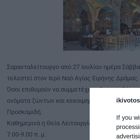
Σαρανταλείτουργο από 27 Ιουλίου ημέρα Σάββ
τελεστεί στον Ιερό Ναό Αγίας Ειρήνης Δράμας.
Όσοι επιθυμούν να συμμετέχουν θα απευθύνοντ
ονόματα ζώντων και κεκοιμημένων συγγενών 
ikivotos
Προσκομιδή.
If you wi
Καθημερινά η Θεία Λειτουργία θα τελείται από 
processi
7.00-9.00 π. μ.
advertis