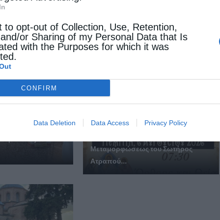
Η εορτή του Προφήτου Ηλία στην Ι. Μ. Αιτωλοακαρνανίας
In
(ΦΩΤΟ)
t to opt-out of Collection, Use, Retention,
 and/or Sharing of my Personal Data that Is
ated with the Purposes for which it was
Θεία Λειτουργία στο Μασταμπά
 ΕΠΙΣΗΣ
cted.
Ηρακλείου
Out
CONFIRM
Data Deletion
Data Access
Privacy Policy
Πανηγυρίζει το Ιερό Ναΐδριο
 στην Παναγιά
Μεταμορφώσεως του Σωτήρος
Ατραπού...