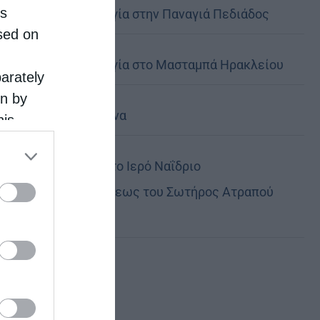
is
Θεία Λειτουργία στην Παναγιά Πεδιάδος
sed on
Θεία Λειτουργία στο Μασταμπά Ηρακλείου
parately
on by
Τα Ιερά Κείμενα
his
 the
ose it to
Πανηγυρίζει το Ιερό Ναΐδριο
Μεταμορφώσεως του Σωτήρος Ατραπού
Φλώρινας