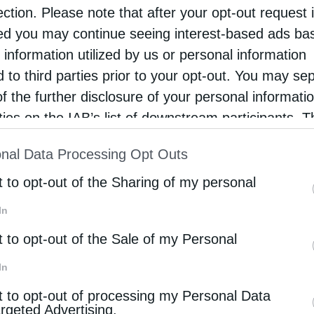
 Σαρανταλείτουργου
ection. Please note that after your opt-out request 
d you may continue seeing interest-based ads ba
υς Χριστιανούς
 information utilized by us or personal information
ν διάρκεια του
d to third parties prior to your opt-out. You may se
ώντας χριστιανούς.
of the further disclosure of your personal informati
rties on the IAB’s list of downstream participants. T
ion may also be disclosed by us to third parties on
nal Data Processing Opt Outs
st of Downstream Participants
that may further discl
ι, κρασί
rd parties.
t to opt-out of the Sharing of my personal
In
t to opt-out of the Sale of my Personal
In
t to opt-out of processing my Personal Data
Επόμενο άρθρο
argeted Advertising.