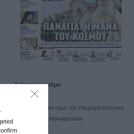
Τελευταία άρθρα
Ιερά Παράκληση προς την Υπεραγία Θεοτόκο
r
στα Φαβριανά Μονοφατσίου
rgeted
confirm