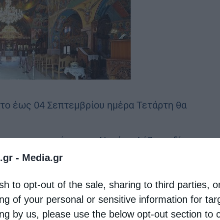
ατο έως 04 Σεπτεμβρίου ημέρα Τετάρτη θα
αι στον εφημέριο του Ναού π. Λάζαρο, δίνοντας
και εν Χριστώ αδελφών προς μνημόνευση στην
.gr -
Media.gr
sh to opt-out of the sale, sharing to third parties, o
τις
ng of your personal or sensitive information for ta
ing by us, please use the below opt-out section to 