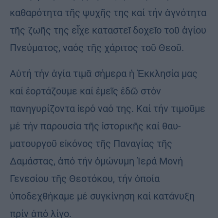
καθαρό­τητα τῆς ψυ­­χῆς της καί τήν ἁ­γνότητα
τῆς ζωῆς της εἶχε καταστεῖ δο­χεῖο τοῦ ἁγίου
Πνεύμα­τος, ναός τῆς χάριτος τοῦ Θεοῦ.
Αὐτή τήν ἁγία τιμᾶ σή­­­μερα ἡ Ἐκ­κλησία μας
καί ἑορτά­ζου­με καί ἐμεῖς ἐδῶ στόν
πανηγυρίζοντα ἱε­ρό ναό της. Καί τήν τιμοῦμε
μέ τήν παρουσία τῆς ἱστορικῆς καί θαυ­
ματουργοῦ εἰκόνος τῆς Πανα­γίας τῆς
Δαμάστας, ἀπό τήν ὁμώ­νυ­μη Ἱερά Μονή
Γενεσίου τῆς Θεο­τόκου, τήν ὁποία
ὑποδεχθήκαμε μέ συγκί­νηση καί κατάνυξη
πρίν ἀπό λίγο.