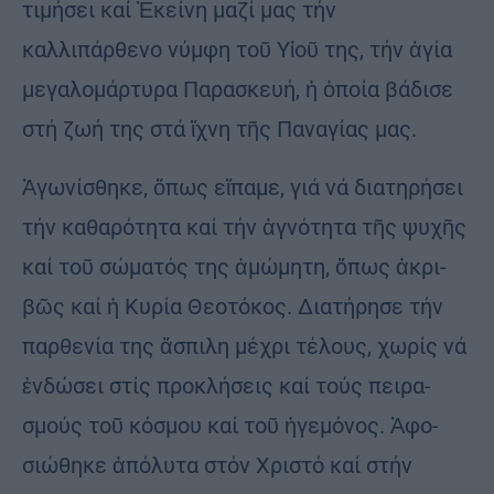
τιμήσει καί Ἐκείνη μαζί μας τήν
καλλιπάρθενο νύμφη τοῦ Υἱοῦ της, τήν ἁγία
με­γα­λομάρτυρα Παρασκευή, ἡ ὁποία βάδισε
στή ζωή της στά ἴχνη τῆς Παναγίας μας.
Ἀγωνίσθηκε, ὅπως εἴπαμε, γιά νά διατηρήσει
τήν κα­θαρότητα καί τήν ἁγνότητα τῆς ψυχῆς
καί τοῦ σώματός της ἀμώ­μητη, ὅπως ἀκρι­
βῶς καί ἡ Κυρία Θεοτόκος. Διατή­ρησε τήν
παρθενία της ἄσπιλη μέχρι τέλους, χωρίς νά
ἐνδώσει στίς προκλήσεις καί τούς πειρα­
σμούς τοῦ κόσμου καί τοῦ ἡγεμό­νος. Ἀφο­
σιώθηκε ἀπόλυ­τα στόν Χριστό καί στήν