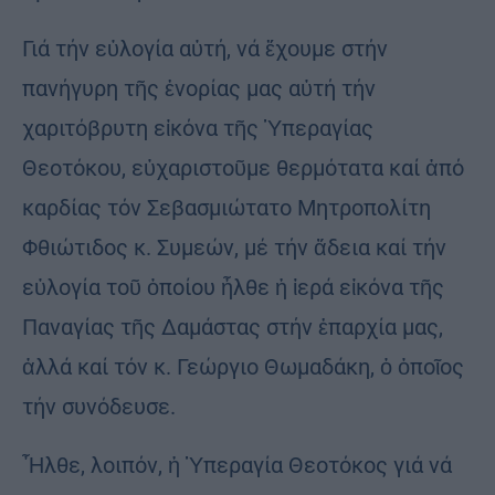
Γιά τήν εὐλογία αὐτή, νά ἔχουμε στήν
πανήγυρη τῆς ἐνορίας μας αὐτή τήν
χαριτόβρυτη εἰκόνα τῆς Ὑπεραγίας
Θεοτόκου, εὐχαριστοῦ­με θερμότατα καί ἀπό
καρδίας τόν Σεβασμιώτατο Μητροπολίτη
Φθι­ώ­τι­δος κ. Συ­μεών, μέ τήν ἄδεια καί τήν
εὐλογία τοῦ ὁποίου ἦλθε ἡ ἱερά εἰκόνα τῆς
Παναγίας τῆς Δα­μάστας στήν ἐπαρ­χία μας,
ἀλλά καί τόν κ. Γεώργιο Θωμαδάκη, ὁ ὁποῖος
τήν συνόδευσε.
Ἦλθε, λοιπόν, ἡ Ὑπεραγία Θεοτό­κος γιά νά