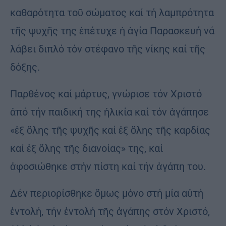
καθα­ρό­τητα τοῦ σώ­μα­τος καί τή λαμπρότητα
τῆς ψυ­χῆς της ἐπέ­τυ­χε ἡ ἁγία Παρασκευή νά
λάβει διπλό τόν στέφανο τῆς νίκης καί τῆς
δόξης.
Παρ­θέ­νος καί μάρτυς, γνώρι­σε τόν Χριστό
ἀπό τήν παιδική της ἡλι­κία καί τόν ἀγάπησε
«ἐξ ὅλης τῆς ψυχῆς καί ἐξ ὅλης τῆς καρδίας
καί ἐξ ὅλης τῆς διανοίας» της, καί
ἀφοσιώθηκε στήν πίστη καί τήν ἀγά­πη του.
Δέν περιορί­σθη­κε ὅμως μό­νο στή μία αὐτή
ἐντο­λή, τήν ἐντο­λή τῆς ἀ­γά­πης στόν Χριστό,