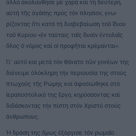
ἀλ­λά ἀκολού­θη­σε μέ χαρά καί τή δεύτερη,
αὐτή τῆς ἀγά­πης πρός τόν πλησίον, γνω­
ρίζοντας ὅτι κατά τή διαβεβαί­ω­ση τοῦ ἴ­διου
τοῦ Κυρίου «ἐν ταύ­ταις ταῖς δυσίν ἐν­το­λαῖς
ὅλος ὁ νόμος καί οἱ προφῆται κρέ­μαν­­ται».
Γι᾽ αὐτό καί μετά τόν θάνατο τῶν γονέων της
διέ­νειμε ὁλόκληρη τήν πε­ριουσία της στούς
πτω­χούς τῆς Ρώμης καί ἀφοσιώθηκε στό
ἱερα­πο­στολικό της ἔργο, κη­­­ρύσσοντας καί
διδά­σκοντας τήν πίστη στόν Χριστό στούς
ἀν­θρώ­πους.
Ἡ δράση της ὅμως ἐξόργισε τόν ρω­μαῖο