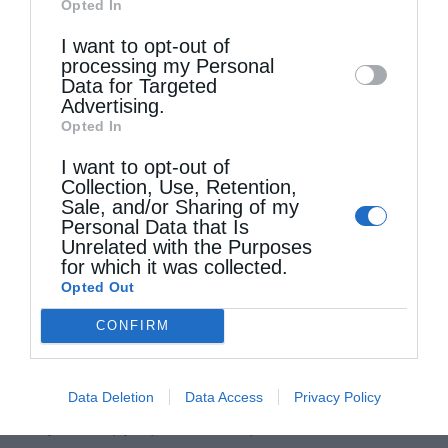
Opted In
σώ­ματός τους, μένοντας μακριά ἀπό τήν
Downstream Participants
that may further
I want to opt-out of
ἁμαρτία καί προ­σέχοντας νά μήν
disclose it to other third parties.
processing my Personal
παρασυρθοῦν ἀπό τούς πειρα­σμούς τοῦ
Data for Targeted
Advertising.
κόσμου καί ἀπομακρυν­θοῦν ἀπό τό θέλημα
Opted In
τοῦ Θεοῦ.
I want to opt-out of
Collection, Use, Retention,
Sale, and/or Sharing of my
Ἄς ἐπικαλεσθοῦμε, λοιπόν, καί ἐμεῖς τή χάρη
Personal Data that Is
τόσο τῆς ἱερᾶς καί θαυματουργοῦ εἰκό­νος
Unrelated with the Purposes
for which it was collected.
τῆς Πανα­γίας τῆς Δαμάστας ὅσο καί τῆς
Opted Out
ἁγίας μεγαλομάρτυρος Παρασκευ­ῆς, γιά νά
CONFIRM
μᾶς ἐνισχύουν στόν ἀγώ­να μας ἀλλά καί γιά
νά μᾶς ἀπαλ­λάσσουν ἀπό τίς ψυχικές καί
Data Deletion
Data Access
Privacy Policy
σω­μα­τικές μας ἀσθένειες.