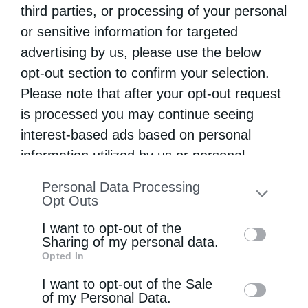
ζητοῦμε τίς πρεσβεῖες καί τή χάρη, ὅπως
third parties, or processing of your personal
or sensitive information for targeted
τήν ζητοῦμε καί ἀπό τή θαυ­μα­τουρ­γό ἱερά
advertising by us, please use the below
εἰκόνα τῆς Πανα­γίας τῆς Δαμάστας.
opt-out section to confirm your selection.
Τά θαύματα τῆς ἱερᾶς εἰκόνος τῆς Παναγίας
Please note that after your opt-out request
is processed you may continue seeing
πού ὑποδεχθήκαμε ἀπό­ψε, ἀλλά καί τά
interest-based ads based on personal
θαύματα τῆς ἁγίας μεγαλομάρτυρος
information utilized by us or personal
Παρασκευῆς πού ἑορτάζουμε ἀποδεικνύουν
information disclosed to third parties prior
Personal Data Processing
τή χάρη πού ἔχουν ἀπό τόν Θεό καί τήν ὁποία
to your opt-out. You may separately opt-out
Opt Outs
διανέμουν μέ ἀγάπη στούς ἀνθρώπους πού
of the further disclosure of your personal
I want to opt-out of the
information by third parties on the IAB’s list
τήν ζητοῦν μέ πί­στη καί εὐ­λά­βεια, ἀλλά
Sharing of my personal data.
Opted In
of downstream participants. This
κυρίως σέ ἐκείνους πού ἀγω­νίζονται νά δια­
information may also be disclosed by us to
I want to opt-out of the Sale
τη­ροῦν τήν κα­θαρότητα τῆς ψυχῆς καί τοῦ
of my Personal Data.
third parties on the
IAB’s List of