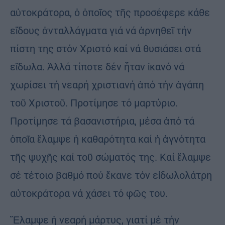
αὐτοκράτο­ρα, ὁ ὁ­ποῖος τῆς προσέ­φε­ρε κά­θε
εἴδους ἀνταλ­λάγ­ματα γιά νά ἀρνηθεῖ τήν
πίστη της στόν Χρι­στό καί νά θυσιάσει στά
εἴδωλα. Ἀλλά τίποτε δέν ἦταν ἱκανό νά
χωρίσει τή νεαρή χριστια­νή ἀπό τήν ἀγάπη
τοῦ Χριστοῦ. Προτίμησε τό μαρτύριο.
Προτίμησε τά βασανιστήρια, μέσα ἀπό τά
ὁποῖα ἔλαμψε ἡ καθαρότητα καί ἡ ἁγνότητα
τῆς ψυ­χῆς καί τοῦ σώμα­τός της. Καί ἔλαμ­ψε
σέ τέτοιο βαθμό πού ἔκανε τόν εἰδωλολάτρη
αὐτοκράτορα νά χάσει τό φῶς του.
Ἔλαμψε ἡ νεαρή μάρτυς, γιατί μέ τήν