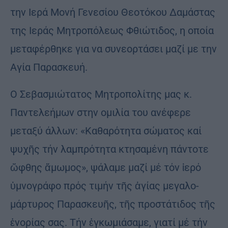
την Ιερά Μονή Γενεσίου Θεοτόκου Δαμάστας
της Ιεράς Μητροπόλεως Φθιώτιδος, η οποία
μεταφέρθηκε για να συνεορτάσει μαζί με την
Αγία Παρασκευή.
Ο Σεβασμιώτατος Μητροπολίτης μας κ.
Παντελεήμων στην ομιλία του ανέφερε
μεταξύ άλλων: «Καθαρότητα σώμα­τος καί
ψυχῆς τήν λαμ­πρότητα κτησαμένη πάν­τοτε
ὤφθης ἄμω­μος», ψάλαμε μαζί μέ τόν ἱερό
ὑμνογράφο πρός τιμήν τῆς ἁγίας μεγα­λο­
μάρτυρος Παρα­σκευῆς, τῆς προστάτιδος τῆς
ἐνο­ρίας σας. Τήν ἐγκωμιάσαμε, γιατί μέ τήν