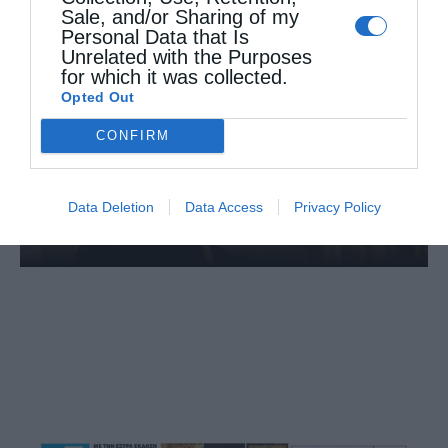
Sale, and/or Sharing of my
Personal Data that Is
Unrelated with the Purposes
for which it was collected.
Opted Out
CONFIRM
Data Deletion
Data Access
Privacy Policy
Γεροντικό: «Άνθρωπος του Θεού είναι αυτός που
δίνει...