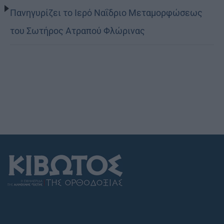
Πανηγυρίζει το Ιερό Ναΐδριο Μεταμορφώσεως
του Σωτήρος Ατραπού Φλώρινας