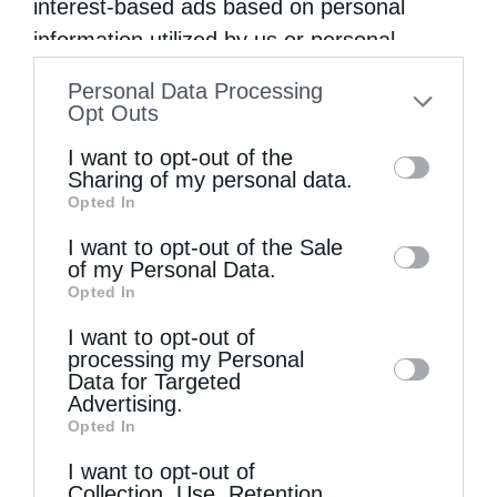
interest-based ads based on personal
information utilized by us or personal
information disclosed to third parties prior
Άγιος Παΐσιος ο Αγιορείτης: Ἐχε εμπιστοσύνη στο
Personal Data Processing
to your opt-out. You may separately opt-out
Opt Outs
Θεό
of the further disclosure of your personal
I want to opt-out of the
information by third parties on the IAB’s list
Sharing of my personal data.
Opted In
of downstream participants. This
information may also be disclosed by us to
I want to opt-out of the Sale
of my Personal Data.
third parties on the
IAB’s List of
Opted In
Downstream Participants
that may further
I want to opt-out of
disclose it to other third parties.
processing my Personal
Data for Targeted
Advertising.
Ρώτησε κάποιος τον αββά Παφνούτιο: “Πες μου
Opted In
κάποιον...
I want to opt-out of
Collection, Use, Retention,