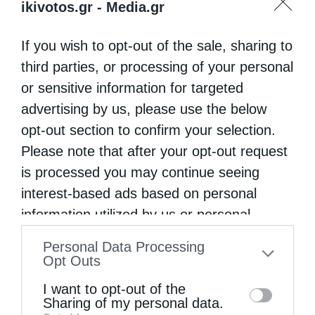
ikivotos.gr -
Media.gr
If you wish to opt-out of the sale, sharing to
third parties, or processing of your personal
or sensitive information for targeted
Ο Άγιος Χαράλαμπος στο Βασιλή Φαρσάλων
advertising by us, please use the below
opt-out section to confirm your selection.
Please note that after your opt-out request
is processed you may continue seeing
interest-based ads based on personal
information utilized by us or personal
information disclosed to third parties prior
Personal Data Processing
to your opt-out. You may separately opt-out
Opt Outs
of the further disclosure of your personal
I want to opt-out of the
information by third parties on the IAB’s list
Sharing of my personal data.
Μονή Προφήτου Ηλιού Πρεβέζης