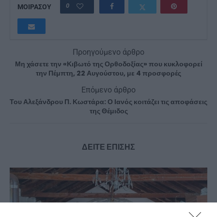
0
ΜΟΙΡΑΣΟΥ
Προηγούμενο άρθρο
Μη χάσετε την «Κιβωτό της Ορθοδοξίας» που κυκλοφορεί
την Πέμπτη, 22 Αυγούστου, με 4 προσφορές
Επόμενο άρθρο
Του Αλεξάνδρου Π. Κωστάρα: Ο Ιανός κοιτάζει τις αποφάσεις
της Θέμιδος
ΔΕΙΤΕ ΕΠΙΣΗΣ