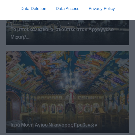
Data Deletion
Data Access
Privacy Policy
Τα μπουκάλια και οι σκούπες στον Αρχάγγελο
Μιχαήλ...
Ιερά Μονή Αγίου Νικάνορος Γρεβενών