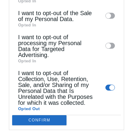
Opted In
of downstream participants. This
information may also be disclosed by us to
I want to opt-out of the Sale
of my Personal Data.
third parties on the
IAB’s List of
Opted In
Downstream Participants
that may further
I want to opt-out of
disclose it to other third parties.
processing my Personal
Data for Targeted
Advertising.
Opted In
I want to opt-out of
Collection, Use, Retention,
Μονή Μεταμόρφωσης Ανθηρού Αγράφων
Sale, and/or Sharing of my
Personal Data that Is
Unrelated with the Purposes
for which it was collected.
Opted Out
CONFIRM