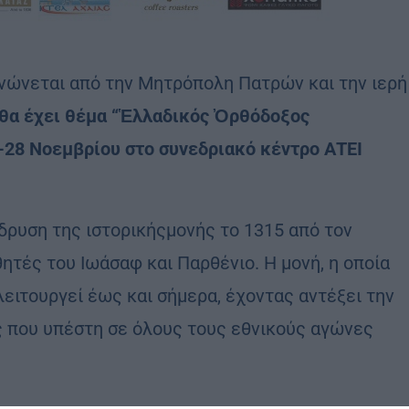
ώνεται από την Μητρόπολη Πατρών και την ιερή
 θα έχει θέμα “Ἑλλαδικός Ὀρθόδοξος
7-28 Νοεμβρίου στο συνεδριακό κέντρο ΑΤΕΙ
ίδρυση της ιστορικήςμονής το 1315 από τον
ητές του Ιωάσαφ και Παρθένιο. Η μονή, η οποία
λειτουργεί έως και σήμερα, έχοντας αντέξει την
ς που υπέστη σε όλους τους εθνικούς αγώνες