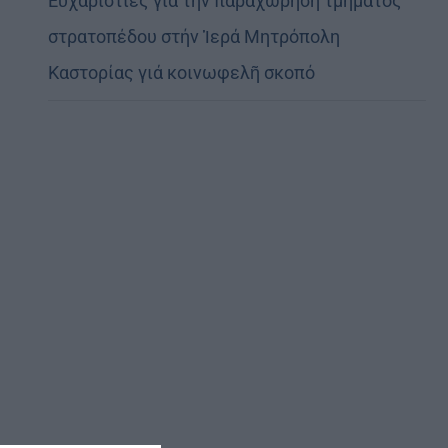
Εὐχαριστίες γιά τήν παραχώρηση τμήματος
στρατοπέδου στήν Ἱερά Μητρόπολη
Καστορίας γιά κοινωφελῆ σκοπό