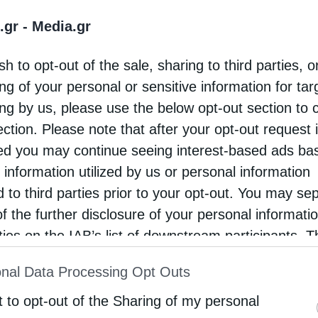
.gr -
Media.gr
sh to opt-out of the sale, sharing to third parties, o
ng of your personal or sensitive information for ta
ing by us, please use the below opt-out section to 
ection. Please note that after your opt-out request 
d you may continue seeing interest-based ads ba
ου Ἱερᾶς Μονῆς Εἰσοδίων Θεοτόκου Ὀμπλοῦ
 information utilized by us or personal information
d to third parties prior to your opt-out. You may se
of the further disclosure of your personal informati
rties on the IAB’s list of downstream participants. T
λίτη Πατρών κ. Χρυσόστομο
ion may also be disclosed by us to third parties on
nal Data Processing Opt Outs
st of Downstream Participants
that may further discl
rd parties.
t to opt-out of the Sharing of my personal