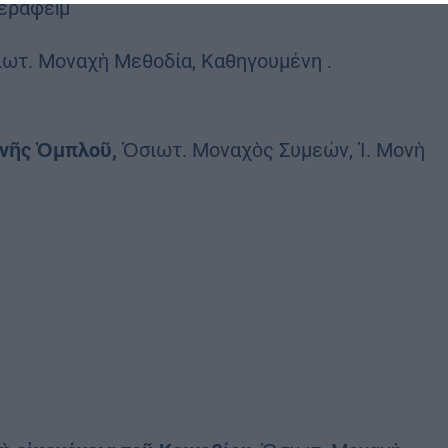
Σεραφεὶμ
ωτ. Μοναχὴ Μεθοδία, Καθηγουμένη .
ονῆς Ὀμπλοῦ,
Ὁσιωτ. Μοναχὸς Συμεών, Ἱ. Μονὴ