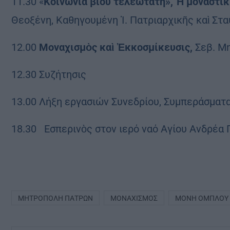
11.30 «
Κοινωνία βίου τελεωτάτη», Ἡ μοναστικ
Θεοξένη, Καθηγουμένη Ἱ. Πατριαρχικῆς καὶ Σ
12.00
Μοναχισμὸς καὶ Ἐκκοσμίκευσις,
Σεβ. Μη
12.30 Συζήτησις
13.00 Λήξη εργασιών Συνεδρίου, Συμπεράσματ
18.30 Εσπερινὸς στον ιερό ναό Αγίου Ανδρέα
ΜΗΤΡΌΠΟΛΗ ΠΑΤΡΏΝ
ΜΟΝΑΧΙΣΜΌΣ
ΜΟΝΉ ΟΜΠΛΟΎ