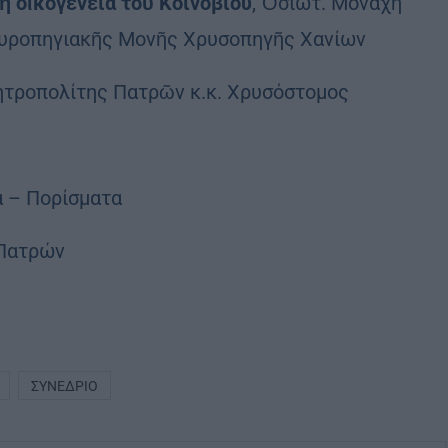
ὴ οἰκογένεια τοῦ Κοινοβίου
, Ὁσιωτ. Μοναχὴ
ταυροπηγιακῆς Μονῆς Χρυσοπηγῆς Χανίων
τροπολίτης Πατρῶν κ.κ. Χρυσόστομος
α – Πορίσματα
 Πατρών
ΣΥΝΈΔΡΙΟ