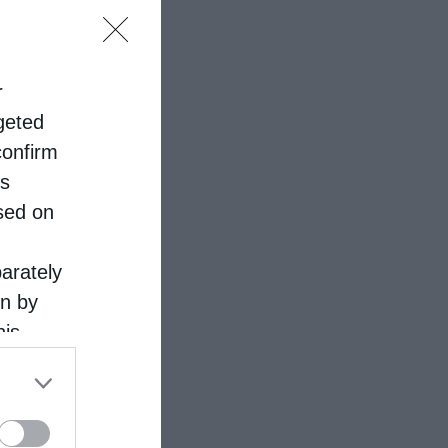
r
rgeted
confirm
is
sed on
parately
on by
his
 the
ose it to