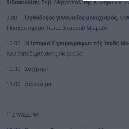
διδασκαλίαν
, Σεβ. Μητροπολίτης Κυθήρων κ. 
9.30
Ὀρθόδοξος γυναικεῖος μοναχισμὸς,
Ὁσι
Ἡσυχαστηρίου Τιμίου Σταυροῦ Μαψοῦς
10.00
Ἡ ἱστορία 2 χειρογράφων τῆς Ἱερᾶς Μ
Χρυσοποδαριτίσσης Νεζερῶν
10.30 Συζήτηση
11.00 Διάλλειμα
Γ΄ ΣΥΝΕΔΡΙΑ