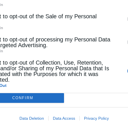
In
t to opt-out of the Sale of my Personal
In
οπολίτης Άργολίδος κ. Νεκτάριος
t to opt-out of processing my Personal Data
argeted Advertising.
 εἰς τοὺς Ἐθνικό-Ἀπελευθερωτικοὺς Ἀγώνας
,
In
ς Λαύρας
t to opt-out of Collection, Use, Retention,
 and/or Sharing of my Personal Data that Is
ated with the Purposes for which it was
cted.
Out
CONFIRM
Data Deletion
Data Access
Privacy Policy
ῶν Μοναχῶν κατὰ τὴν ἁγιοπατερικὴν