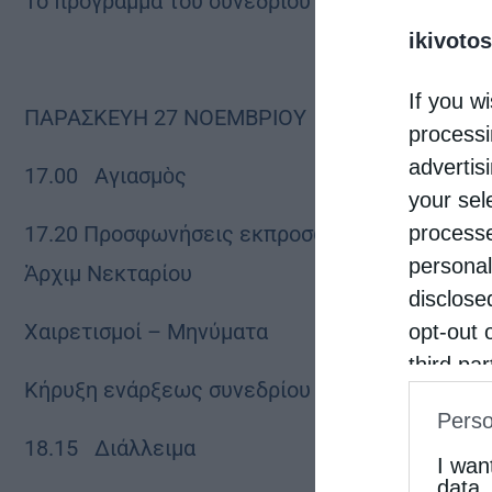
Το πρόγραμμα του συνεδρίου έχει ως εξής:
ikivotos
If you wi
ΠΑΡΑΣΚΕΥΗ 27 ΝΟΕΜΒΡΙΟΥ
processi
advertis
17.00 Αγιασμὸς
your sel
processe
17.20 Προσφωνήσεις εκπροσώπων Καθηγουμέν
personal
Ἀρχιμ Νεκταρίου
disclose
Χαιρετισμοί – Μηνύματα
opt-out 
third pa
Κήρυξη ενάρξεως συνεδρίου από το. Μητροπο
informat
Perso
IAB’s Li
18.15 Διάλλειμα
other thi
I wan
data.