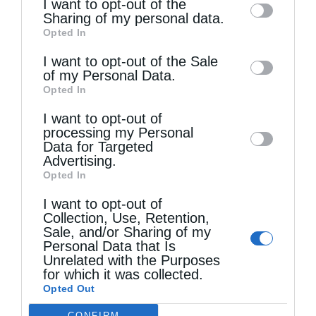
I want to opt-out of the
information by third parties on the IAB’s list
Sharing of my personal data.
Στελέχη των κατασκηνώσεων της Μητροπόλεως
Opted In
of downstream participants. This
Αλεξανδρουπόλεως στα Πριγκηπόνησα
information may also be disclosed by us to
I want to opt-out of the Sale
of my Personal Data.
third parties on the
IAB’s List of
Opted In
Downstream Participants
that may further
I want to opt-out of
disclose it to other third parties.
processing my Personal
Data for Targeted
Advertising.
Opted In
I want to opt-out of
Collection, Use, Retention,
Sale, and/or Sharing of my
Personal Data that Is
Η Εορτή της Μεταμορφώσεως στη Σάμο
Unrelated with the Purposes
for which it was collected.
Opted Out
CONFIRM