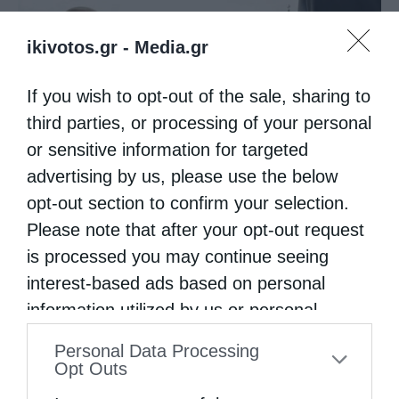
ikivotos.gr -
Media.gr
If you wish to opt-out of the sale, sharing to
third parties, or processing of your personal
or sensitive information for targeted
Εὐχαριστίες γιά τήν παραχώρηση τμήματος
advertising by us, please use the below
στρατοπέδου στήν Ἱερά...
opt-out section to confirm your selection.
Please note that after your opt-out request
is processed you may continue seeing
interest-based ads based on personal
information utilized by us or personal
information disclosed to third parties prior
Personal Data Processing
to your opt-out. You may separately opt-out
Opt Outs
of the further disclosure of your personal