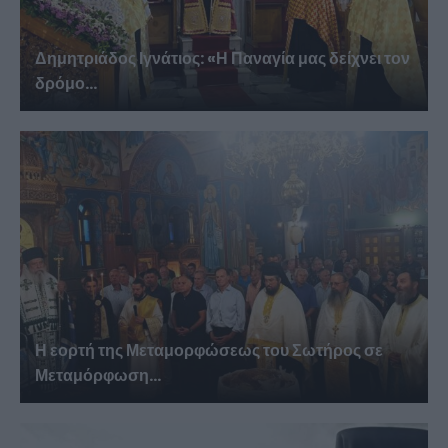
Δημητριάδος Ιγνάτιος: «Η Παναγία μας δείχνει τον
δρόμο...
Η εορτή της Μεταμορφώσεως του Σωτήρος σε
Μεταμόρφωση...