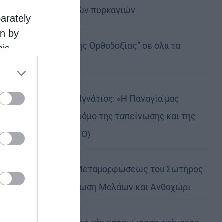
καταστροφικών πυρκαγιών
parately
on by
Η “Κιβωτός της Ορθοδοξίας” σε όλα τα
his
 the
περίπτερα
ose it to
Δημητριάδος Ιγνάτιος: «Η Παναγία μας
δείχνει τον δρόμο της ταπείνωσης και της
σιωπής» (ΦΩΤΟ)
Η εορτή της Μεταμορφώσεως του Σωτήρος
σε Μεταμόρφωση Μολάων και Ανθοχώρι