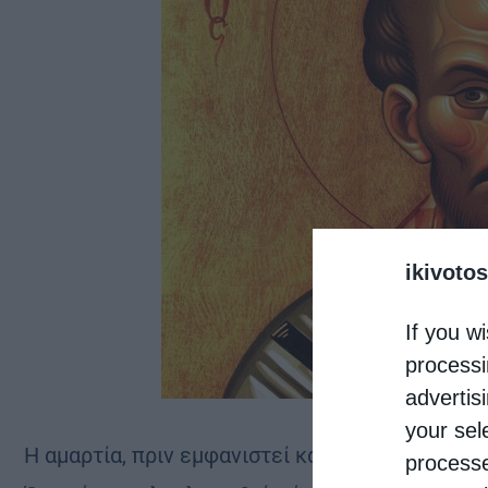
ikivotos
If you wi
processi
advertis
your sel
Η αμαρτία, πριν εμφανιστεί και πραγματοποιηθε
processe