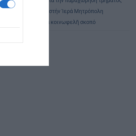
Εὐχαριστίες γιά τήν παραχώρηση τμήματος
στρατοπέδου στήν Ἱερά Μητρόπολη
Καστορίας γιά κοινωφελῆ σκοπό