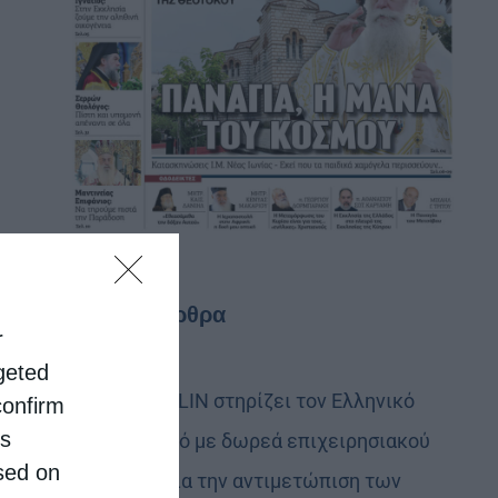
Τελευταία άρθρα
r
rgeted
Η LEROY MERLIN στηρίζει τον Ελληνικό
confirm
is
Ερυθρό Σταυρό με δωρεά επιχειρησιακού
sed on
εξοπλισμού για την αντιμετώπιση των