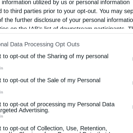
απρέπειά της, προξενώντας διαρκή οδύνη στην
 information utilized by us or personal information
d to third parties prior to your opt-out. You may se
δήσεως.
of the further disclosure of your personal informati
rties on the IAB’s list of downstream participants. T
ion may also be disclosed by us to third parties on
nal Data Processing Opt Outs
st of Downstream Participants
that may further discl
rd parties.
t to opt-out of the Sharing of my personal
In
t to opt-out of the Sale of my Personal
In
Επόμενο άρθρο
Όσ. Σεραφείμ: Η καθαρή καρδιά
t to opt-out of processing my Personal Data
argeted Advertising.
In
 ΕΠΙΣΗΣ
t to opt-out of Collection, Use, Retention,