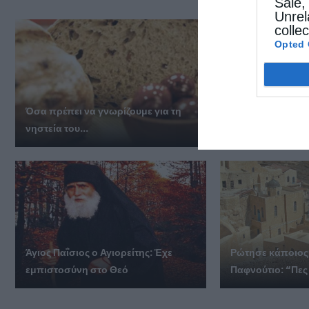
Sale,
Unrel
colle
Opted 
Όσα πρέπει να γνωρίζουμε για τη
Άγιος Παΐσιος: Η
νηστεία του...
πνευματικής ζω
Άγιος Παΐσιος ο Αγιορείτης: Ἐχε
Ρώτησε κάποιος
εμπιστοσύνη στο Θεό
Παφνούτιο: “Πες