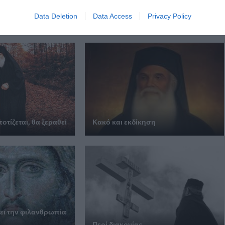
Data Deletion
Data Access
Privacy Policy
 ΕΠΙΣΗΣ
οτίζεται, θα ξεραθεί
Κακό και εκδίκηση
ει την φι­λαν­θρω­πία
Περί διακονίας