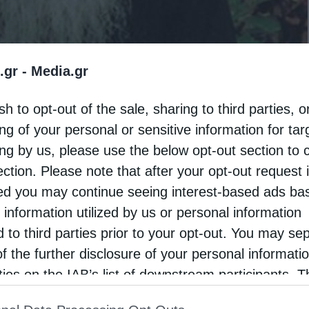
.gr -
Media.gr
sh to opt-out of the sale, sharing to third parties, o
, δεν του λέμε εμείς τι να κάνει. Εκείνος ξέρει
ng of your personal or sensitive information for ta
άμε και σε ποιο μέρος υποφέρουμε. Η αλήθεια
ing by us, please use the below opt-out section to 
ητούμε την υγεία μας από τον γιατρό.
ection. Please note that after your opt-out request 
d you may continue seeing interest-based ads ba
 να παρακαλέσουμε να μας δοθεί, να μας
 information utilized by us or personal information
υ δεν μπορούμε να τον διατάξουμε, αλλά μόνον να
d to third parties prior to your opt-out. You may se
ατρός ξέρει τι θέλεις, όταν τον επισκέπτεσαι.
of the further disclosure of your personal informati
rties on the IAB’s list of downstream participants. T
άς και σε ποιο σημείο νιώθεις τον πόνο σου. Τα
ion may also be disclosed by us to third parties on