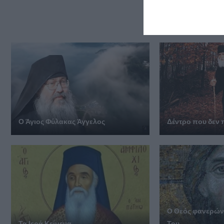
ΔΕΙΤΕ
Ο Άγιος Φύλακας Άγγελος
Δέντρο που δεν π
Ο Θεός φα­νε­ρώ­ν
Τα Ιερά Κείμενα
Του