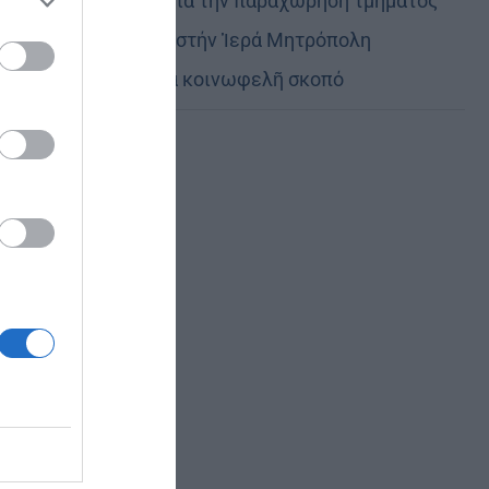
Εὐχαριστίες γιά τήν παραχώρηση τμήματος
ose it to
στρατοπέδου στήν Ἱερά Μητρόπολη
Καστορίας γιά κοινωφελῆ σκοπό