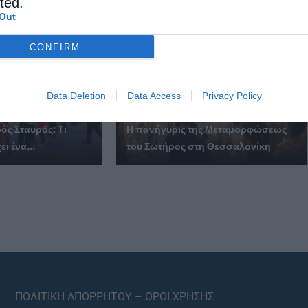
cted.
παρηγορεί και δίνει βάλσαμο...
Out
CONFIRM
Data Deletion
Data Access
Privacy Policy
ός Σταυρός: Τι
Η πανήγυρις της Μεταμορφώσεως
ι ένα...
του Σωτήρος στη Θεσσαλονίκη
ΠΟΛΙΤΙΚΗ ΑΠΟΡΡΗΤΟΥ – ΟΡΟΙ ΧΡΗΣΗΣ