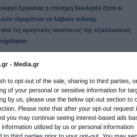
ουργό Εργασίας η επίσημη Εκκλησία ζητά οι
ικών ιδρυμάτων να λάβουν ειδικής
 από τις αρνητικές συνέπειες της εξαπλώσεως
ελήφθησαν.
 εκκλησιαστικών φορέων, η Εκκλησία της
.gr -
Media.gr
φορείς αλλά και οι εργαζόμενοι σε Ιερούς Ναούς
 αποζημιώσεως της πλατφόρμας υποστηρίξεως
sh to opt-out of the sale, sharing to third parties, o
ng of your personal or sensitive information for ta
ing by us, please use the below opt-out section to 
γραφο προς τον Υπουργό Εργασίας κ. Ιωάννη
ection. Please note that after your opt-out request 
κάθε ενδιαφερόμενο περί των ενεργειών της.
d you may continue seeing interest-based ads ba
 information utilized by us or personal information
d to third parties prior to your opt-out. You may se