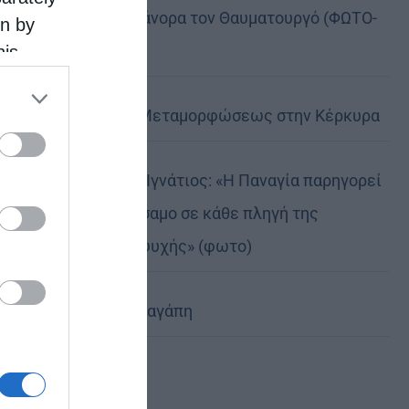
της, Άγιο Νικάνορα τον Θαυματουργό (ΦΩΤΟ-
on by
ΒΙΝΤΕΟ)
his
 the
ose it to
Η Εορτή της Μεταμορφώσεως στην Κέρκυρα
Δημητριάδος Ιγνάτιος: «Η Παναγία παρηγορεί
και δίνει βάλσαμο σε κάθε πληγή της
ανθρώπινης ψυχής» (φωτο)
Χριστοφόρος αγάπη