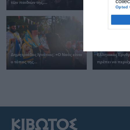
colle
των παιδιών της,...
Κέρκυρα
Opted 
Δημητριάδος Ιγνάτιος: «Ο Ναός είναι
Ελληνικός Ερυθρ
ο τόπος της...
πρέπει να περιέχε