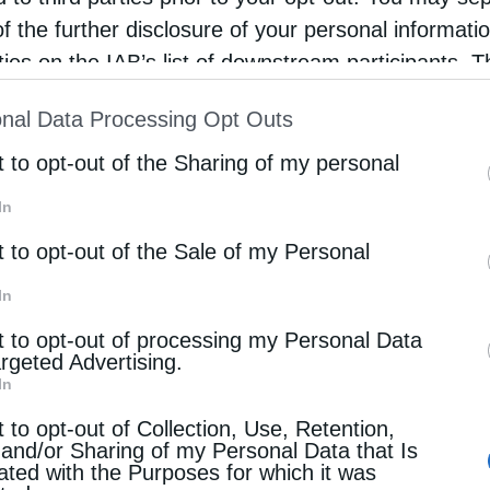
of the further disclosure of your personal informati
rties on the IAB’s list of downstream participants. T
ion may also be disclosed by us to third parties on
nal Data Processing Opt Outs
st of Downstream Participants
that may further discl
rd parties.
t to opt-out of the Sharing of my personal
Επόμενο άρθρο
Διαδικτυακή επικοινωνία
In
t to opt-out of the Sale of my Personal
 ΕΠΙΣΗΣ
In
t to opt-out of processing my Personal Data
argeted Advertising.
In
t to opt-out of Collection, Use, Retention,
 and/or Sharing of my Personal Data that Is
ταμορφώσεως στην
Δημητριάδος Ιγνάτιος: «Η Παναγία
ated with the Purposes for which it was