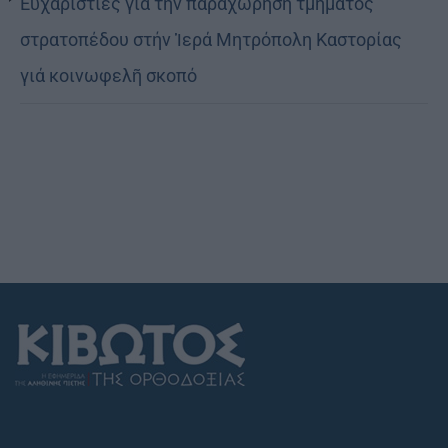
Εὐχαριστίες γιά τήν παραχώρηση τμήματος
στρατοπέδου στήν Ἱερά Μητρόπολη Καστορίας
γιά κοινωφελῆ σκοπό