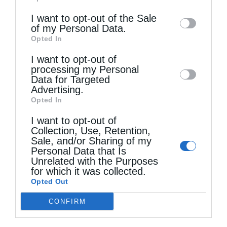
Μητρόπολης Ν. Ιωνίας, στο Άλσος Φιλαδέλφειας
information may also be disclosed by us to
I want to opt-out of the Sale
of my Personal Data.
third parties on the
IAB’s List of
Opted In
ΔΕΙΤΕ ΕΠΙΣΗΣ
Downstream Participants
that may further
I want to opt-out of
disclose it to other third parties.
processing my Personal
Data for Targeted
Advertising.
Opted In
I want to opt-out of
Collection, Use, Retention,
Sale, and/or Sharing of my
Personal Data that Is
Unrelated with the Purposes
for which it was collected.
Η LEROY MERLIN στηρίζει τον Ελληνικό Ερυθρό
Opted Out
Σταυρό...
CONFIRM