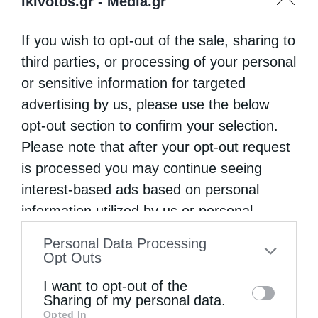
πολιτισμός. Οι φορεσιές δεν είναι
ikivotos.gr -
Media.gr
Τρικεριώτισσες μόνο…Είναι ελληνικές, είναι
If you wish to opt-out of the sale, sharing to
οικουμενικές.»
third parties, or processing of your personal
or sensitive information for targeted
advertising by us, please use the below
ΔΗΜΗΤΡΙΆΔΟΣ ΙΓΝΆΤΙΟ;
opt-out section to confirm your selection.
Please note that after your opt-out request
is processed you may continue seeing
0
ΜΟΙΡΑΣΟΥ
interest-based ads based on personal
information utilized by us or personal
information disclosed to third parties prior
Προηγούμενο άρθρο
Personal Data Processing
to your opt-out. You may separately opt-out
Αρχιμ. Νεκτάριος Μουλατσιώτης: Γιατί ο Άγιος ονομάστηκε
Opt Outs
Σπυρίδων (Βίντεο)
of the further disclosure of your personal
I want to opt-out of the
Επόμενο άρθρο
information by third parties on the IAB’s list
Sharing of my personal data.
Πανηγυρίζει το Παρεκκλήσιο του Αγίου Λευκίου της
Opted In
of downstream participants. This