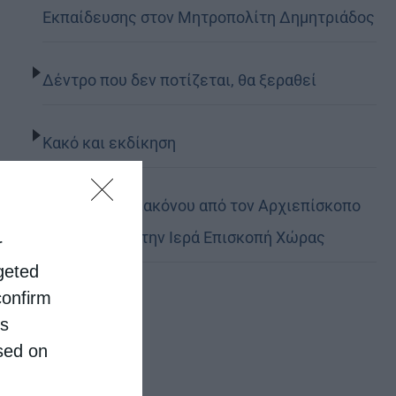
Εκπαίδευσης στον Μητροπολίτη Δημητριάδος
Δέντρο που δεν ποτίζεται, θα ξεραθεί
Κακό και εκδίκηση
Χειροτονία Διακόνου από τον Αρχιεπίσκοπο
Αυστραλίας στην Ιερά Επισκοπή Χώρας
r
rgeted
confirm
is
sed on