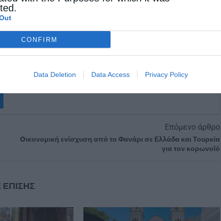
ε την χώρα μας, έδωσε σαφής οδηγίες για μέτρα
cted.
Out
CONFIRM
Data Deletion
Data Access
Privacy Policy
Επόμενο άρθρο
Oικονομική ενίσχυση από το Φανάρι σε Ελλάδα και Τουρκία
για τον κορωνοϊό
 ΕΠΙΣΗΣ