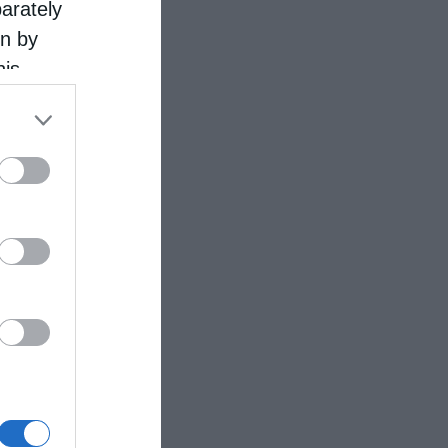
parately
on by
his
 the
ose it to