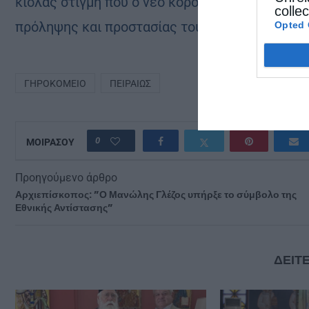
κιόλας στιγμή που ο νέο κορονοϊός απασχόλησ
colle
πρόληψης και προστασίας του ιδρύματος.
Opted 
ΓΗΡΟΚΟΜΕΊΟ
ΠΕΙΡΑΙΏΣ
0
ΜΟΙΡΑΣΟΥ
Προηγούμενο άρθρο
Αρχιεπίσκοπος: ”Ο Μανώλης Γλέζος υπήρξε το σύμβολο της
Εθνικής Αντίστασης”
ΔΕΙΤΕ