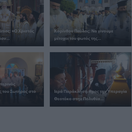
άτιος: «Ο Χριστός
Κορίνθου Παύλος: Να γίνουμε
λον...
μέτοχοι του φωτός της...
περινός
 του Σωτήρος στο
Ιερά Παράκληση προς την Υπεραγία
Θεοτόκο στην Πολυθέα...