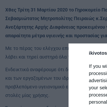
Χθες Τρίτη 31 Μαρτίου 2020 το Γηροκομείο Πε
Σεβασμιώτατος Μητροπολίτης Πειραιώς κ.Σερ
Ανεξάρτητης Αρχής Διαφάνειας προκειμένου ν
απαραίτητα μέτρα υγιεινής και προστασίας γι
Με το πέρας του ελέγχου επιβεβαιώθηκε από τ
ikivotos
λάβει και τηρεί αυστηρά όλα τα απαραίτητα μ
If you wi
Ενδεικτικά αναφέρουμε ότι δύο φορές την ημέ
processi
και των εργαζομένων του ιδρύματος. Ειδικότε
advertis
προβλεπόμενο υγειονομικό εξοπλισμό προστασία
your sel
processe
στολές μίας χρήσης.
personal