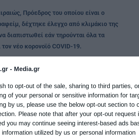
ιραιώς, Πρόεδρος του οποίου είναι ο
αφείμ, δέχτηκε έλεγχο από κλιμάκιο της
α διαπιστωθεί εάν τηρούνται όλα τα
α τον νέο κορονοϊό COVID-19.
ους αρμοδίους ότι το Γηροκομείο Πειραιώς έχει
.gr -
Media.gr
έτρα προστασίας που προβλέπονται.
sh to opt-out of the sale, sharing to third parties, o
ρα γίνεται θερμομέτρηση τόσο των τροφίμων όσο
ng of your personal or sensitive information for ta
ρα οι εργαζόμενοι φοράνε καθημερινά τον
ing by us, please use the below opt-out section to 
ς: γυαλιά προστασίας, μάσκες, γάντια και
ection. Please note that after your opt-out request 
d you may continue seeing interest-based ads ba
 information utilized by us or personal information