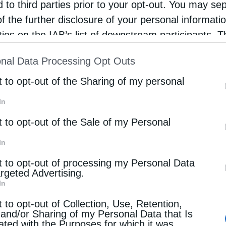
ους κοινόχρηστους χώρους υπάρχουν
d to third parties prior to your opt-out. You may se
κτά χρονικά διαστήματα τα χέρια των
of the further disclosure of your personal informati
rties on the IAB’s list of downstream participants. T
θουν σε επαφή με τους τροφίμους.
ion may also be disclosed by us to third parties on
nal Data Processing Opt Outs
ελώς από τις 04/03/2020, αρκετό καιρό πριν μας
st of Downstream Participants
that may further discl
rd parties.
t to opt-out of the Sharing of my personal
για την προστασία των ηλικιωμένων
In
t to opt-out of the Sale of my Personal
υνεχάρη τη Διοίκηση και το προσωπικό του
In
η των μέτρων προστασίας.
t to opt-out of processing my Personal Data
τι όλα τα παραπάνω μέτρα έχουν παρθεί και
argeted Advertising.
In
 πολιτείας συστήσουν και θέσουν σε εφαρμογή
t to opt-out of Collection, Use, Retention,
ροπολίτης Πειραιώς κ.Σεραφείμ, από την πρώτη
 and/or Sharing of my Personal Data that Is
ated with the Purposes for which it was