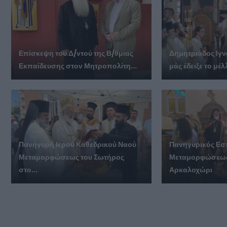
Επίσκεψη του Δ/ντού της Β/θμιας
Δημητριάδος Ιγν
Εκπαίδευσης στον Μητροπολίτη...
μάς έδειξε το μέλ
Πανήγυρη Ιερού Καθεδρικού Ναού
Πανηγυρικός Εσ
Μεταμορφώσεως του Σωτήρος
Μεταμορφώσεως
στο...
Αρκαλοχώρι