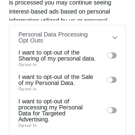
is processed you may continue seeing
interest-based ads based on personal
information utilized by us or personal
information disclosed to third parties prior
Personal Data Processing
to your opt-out. You may separately opt-out
Opt Outs
of the further disclosure of your personal
I want to opt-out of the
information by third parties on the IAB’s list
Πανήγυρη Ιερού Καθεδρικού Ναού
Sharing of my personal data.
Μεταμορφώσεως του Σωτήρος στο...
Opted In
of downstream participants. This
information may also be disclosed by us to
I want to opt-out of the Sale
of my Personal Data.
third parties on the
IAB’s List of
Opted In
Downstream Participants
that may further
I want to opt-out of
disclose it to other third parties.
processing my Personal
Data for Targeted
Advertising.
Opted In