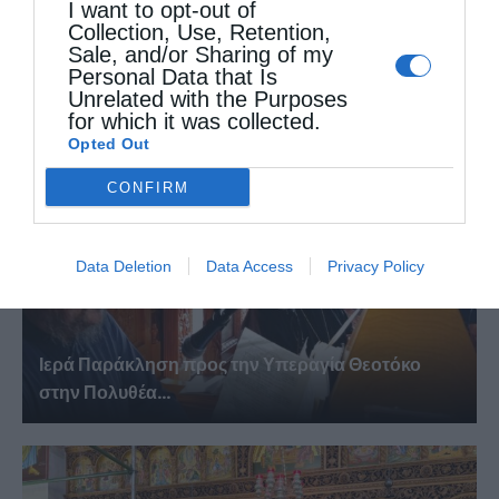
I want to opt-out of
Collection, Use, Retention,
Πανηγυρικός Εσπερινός Μεταμορφώσεως του
Sale, and/or Sharing of my
Σωτήρος στο Αρκαλοχώρι
Personal Data that Is
Unrelated with the Purposes
for which it was collected.
Opted Out
CONFIRM
Data Deletion
Data Access
Privacy Policy
Ιερά Παράκληση προς την Υπεραγία Θεοτόκο
στην Πολυθέα...