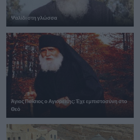
Ψαλίδι στη γλώσσα
Άγιος Παΐσιος ο Αγιορείτης: Ἐχε εμπιστοσύνη στο
Θεό