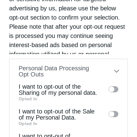
μέσα στη Βαβέλ της εποχής μας να
advertising by us, please use the below
στηρίξομε τις ελπίδες μας στο Χριστό και να
opt-out section to confirm your selection.
στηρίξομε τους αδελφούς μας.
Please note that after your opt-out request
is processed you may continue seeing
interest-based ads based on personal
ΓΙΑ ΠΆΣΧΑ ΚΑΙ ΚΟΡΩΝΟΪΌ
ΕΓΚΎΚΛΙΟΣ.
information utilized by us or personal
ΕΥΓΈΝΙΟΣ
information disclosed to third parties prior
Personal Data Processing
to your opt-out. You may separately opt-out
Opt Outs
of the further disclosure of your personal
0
ΜΟΙΡΑΣΟΥ
I want to opt-out of the
information by third parties on the IAB’s list
Sharing of my personal data.
Opted In
of downstream participants. This
information may also be disclosed by us to
I want to opt-out of the Sale
Προηγούμενο άρθρο
of my Personal Data.
third parties on the
IAB’s List of
π. Δημητρίου Μπόκου :ΜΕΤΑΝΟΗΣΑΜΕ; (α)
Opted In
Downstream Participants
that may further
Επόμενο άρθρο
I want to opt-out of
disclose it to other third parties.