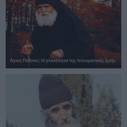
Άγιος Παΐσιος: Η γλυκύτητα της πνευματικής ζωής