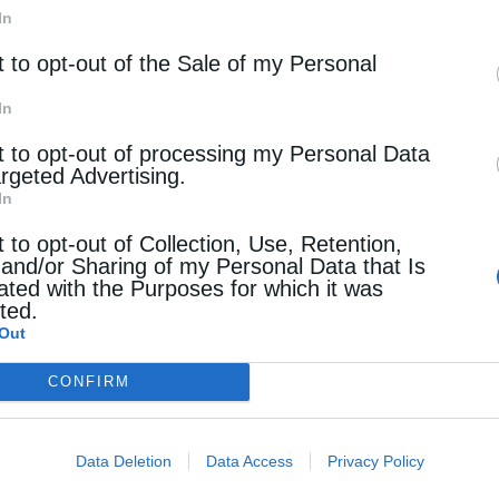
του Αντώνιου Βασιλάκη, γνωστότερου
In
δεν είναι τόσο διάσημος όσο ο Θεοτοκόπουλος. «Ο
t to opt-out of the Sale of my Personal
ηλικία είχε πάει στη Βενετία. Τα έργα του,
In
ώληση σε δημοπρασίες των Old Masters. Οι
t to opt-out of processing my Personal Data
ύν εξαίρεση», επισημαίνει, προσθέτοντας ένα
argeted Advertising.
In
 ήταν Κροάτης στην καταγωγή και εργαζόταν στη
t to opt-out of Collection, Use, Retention,
του Θεοτοκόπουλου κατά την παραμονή του στη
 and/or Sharing of my Personal Data that Is
ated with the Purposes for which it was
μοπρασίες “Old Masters” και όχι κροατικής
cted.
Out
CONFIRM
Data Deletion
Data Access
Privacy Policy