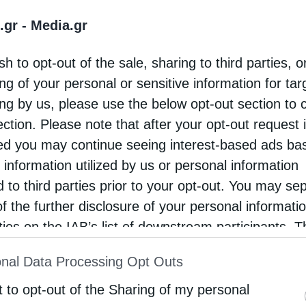
.gr -
Media.gr
ντριζε περισσότερο το ενδιαφέρον των Ελλήνων
μφανίζονταν σε ελληνικές δημοπρασίες.
sh to opt-out of the sale, sharing to third parties, o
εκτών θα ήταν περίπου το ίδιο αν οι πίνακες
ng of your personal or sensitive information for ta
λληνικής Τέχνης. Όμως, σε μία τέτοια
ing by us, please use the below opt-out section to 
ection. Please note that after your opt-out request 
νόταν λιγότερο γνωστή στους ξένους συλλέκτες,
d you may continue seeing interest-based ads ba
ε εκείνη τη μερίδα των αγοραστών και, κατά
 information utilized by us or personal information
Ελ Γκρέκο εμπίπτουν στην κατηγορία των “Old
d to third parties prior to your opt-out. You may se
αλερίστες και εμπόρους αυτού του είδους. Στην
of the further disclosure of your personal informati
 ελληνικής καταγωγής και ασχολήθηκε με την
rties on the IAB’s list of downstream participants. T
ion may also be disclosed by us to third parties on
του έχουν συχνά και όσοι εμπορεύονται εικόνες»,
nal Data Processing Opt Outs
st of Downstream Participants
that may further discl
rd parties.
t to opt-out of the Sharing of my personal