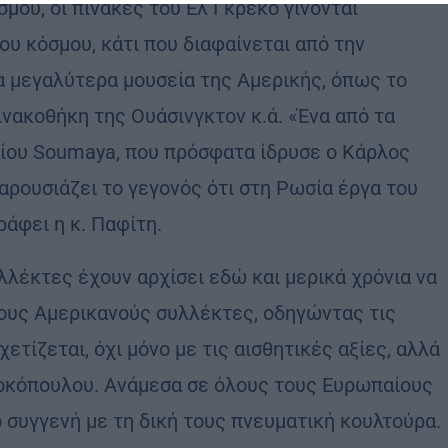
ου, οι πίνακες του Ελ Γκρέκο γίνονται
ου κόσμου, κάτι που διαφαίνεται από την
 μεγαλύτερα μουσεία της Αμερικής, όπως το
νακοθήκη της Ουάσινγκτον κ.ά. «Ένα από τα
είου Soumaya, που πρόσφατα ίδρυσε ο Κάρλος
αρουσιάζει το γεγονός ότι στη Ρωσία έργα του
ράφει η κ. Παφίτη.
υλλέκτες έχουν αρχίσει εδώ και μερικά χρόνια να
ους Αμερικανούς συλλέκτες, οδηγώντας τις
τίζεται, όχι μόνο με τις αισθητικές αξίες, αλλά
οκόπουλου. Ανάμεσα σε όλους τους Ευρωπαίους
 συγγενή με τη δική τους πνευματική κουλτούρα.