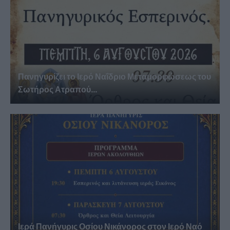
Πανηγυρίζει το Ιερό Ναΐδριο Μεταμορφώσεως του
Σωτήρος Ατραπού...
Ιερά Πανήγυρις Οσίου Νικάνορος στον Ιερό Ναό