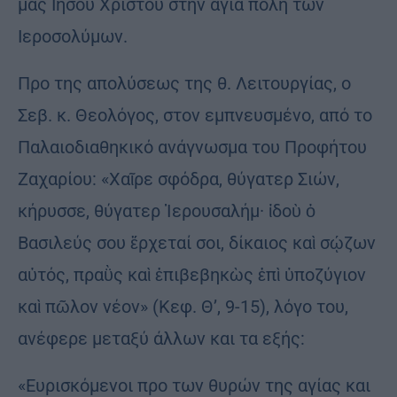
μας Ιησού Χριστού στην αγία πόλη των
Ιεροσολύμων.
Προ της απολύσεως της θ. Λειτουργίας, ο
Σεβ. κ. Θεολόγος, στον εμπνευσμένο, από το
Παλαιοδιαθηκικό ανάγνωσμα του Προφήτου
Ζαχαρίου: «Χαῖρε σφόδρα, θύγατερ Σιών,
κήρυσσε, θύγατερ Ἱερουσαλήμ· ἰδοὺ ὁ
Βασιλεύς σου ἔρχεταί σοι, δίκαιος καὶ σῴζων
αὐτός, πραῢς καὶ ἐπιβεβηκὼς ἐπὶ ὑποζύγιον
καὶ πῶλον νέον» (Κεφ. Θ’, 9-15), λόγο του,
ανέφερε μεταξύ άλλων και τα εξής:
«Ευρισκόμενοι προ των θυρών της αγίας και