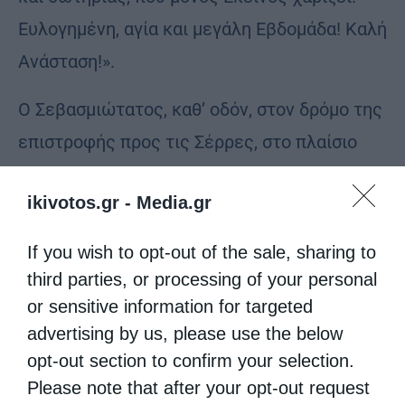
Ευλογημένη, αγία και μεγάλη Εβδομάδα! Καλή
Ανάσταση!».
Ο Σεβασμιώτατος, καθ’ οδόν, στον δρόμο της
επιστροφής προς τις Σέρρες, στο πλαίσιο
της ποιμαντικής του φροντίδος και μερίμνης,
ikivotos.gr -
Media.gr
ως ο οικείος Ποιμενάρχης του τόπου,
επισκέφθηκε ποιμαντικώς, κατόπιν
If you wish to opt-out of the sale, sharing to
σχετικής, θερμής παρακλήσεως, μέρος των
third parties, or processing of your personal
νεόδμητων εγκαταστάσεων της γυναικείας,
or sensitive information for targeted
advertising by us, please use the below
ιεραποστολικής Αδελφότητος «Λυδία» στην
opt-out section to confirm your selection.
Ασπροβάλτα.
Please note that after your opt-out request