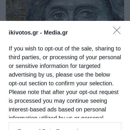
ikivotos.gr -
Media.gr
If you wish to opt-out of the sale, sharing to
third parties, or processing of your personal
Ο Θεός φα­νε­ρώ­νει την φι­λαν­θρω­πία Του
or sensitive information for targeted
advertising by us, please use the below
opt-out section to confirm your selection.
Please note that after your opt-out request
is processed you may continue seeing
interest-based ads based on personal
information utilized by us or personal
information disclosed to third parties prior