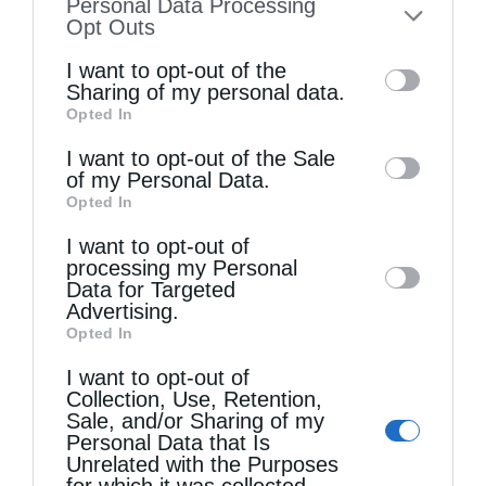
Personal Data Processing
to your opt-out. You may separately opt-out
Opt Outs
of the further disclosure of your personal
I want to opt-out of the
Περί διακονίας
information by third parties on the IAB’s list
Sharing of my personal data.
Opted In
of downstream participants. This
information may also be disclosed by us to
I want to opt-out of the Sale
of my Personal Data.
third parties on the
IAB’s List of
Opted In
Downstream Participants
that may further
I want to opt-out of
disclose it to other third parties.
processing my Personal
Data for Targeted
Advertising.
Opted In
I want to opt-out of
Όταν κατακρίνεις
Collection, Use, Retention,
Sale, and/or Sharing of my
Personal Data that Is
Unrelated with the Purposes
for which it was collected.