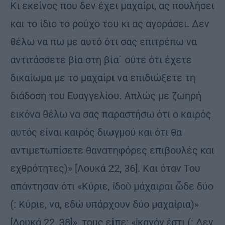
Κι εκείνος που δεν έχει μαχαίρι, ας πουλήσει
και το ίδιο το ρούχο του κι ας αγοράσει. Δεν
θέλω να πω με αυτό ότι σας επιτρέπω να
αντιτάσσετε βία στη βία˙ ούτε ότι έχετε
δικαίωμα με το μαχαίρι να επιδιώξετε τη
διάδοση του Ευαγγελίου. Απλώς με ζωηρή
εικόνα θέλω να σας παραστήσω ότι ο καιρός
αυτός είναι καιρός διωγμού και ότι θα
αντιμετωπίσετε θανατηφόρες επιβουλές και
εχθρότητες)» [Λουκά 22, 36]. Και όταν Του
απάντησαν ότι «Κύριε, ἰδοὺ μάχαιραι ὧδε δύο
(: Κύριε, να, εδώ υπάρχουν δύο μαχαίρια)»
[Λουκά 22, 38]», τους είπε: «ἱκανόν ἐστι (: Δεν