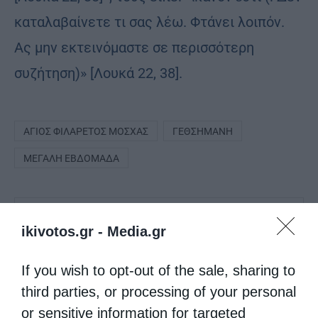
καταλαβαίνετε τι σας λέω. Φτάνει λοιπόν.
Ας μην εκτεινόμαστε σε περισσότερη
συζήτηση)» [Λουκά 22, 38].
ΆΓΙΟΣ ΦΙΛΆΡΕΤΟΣ ΜΌΣΧΑΣ
ΓΕΘΣΗΜΑΝΉ
ΜΕΓΆΛΗ ΕΒΔΟΜΆΔΑ
0
ΜΟΙΡΑΣΟΥ
ikivotos.gr -
Media.gr
If you wish to opt-out of the sale, sharing to
Προηγούμενο άρθρο
third parties, or processing of your personal
Η Κυριακή των Βαΐων στη Μητρόπολη Ρόδου
or sensitive information for targeted