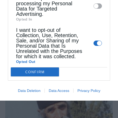
processing my Personal
Data for Targeted
Advertising.
Opted In
I want to opt-out of
Collection, Use, Retention,
Sale, and/or Sharing of my
Personal Data that Is
Unrelated with the Purposes
for which it was collected.
Opted Out
Άγιος Παΐσιος: Η γλυκύτητα της πνευματικής ζωής
CONFIRM
Data Deletion
Data Access
Privacy Policy