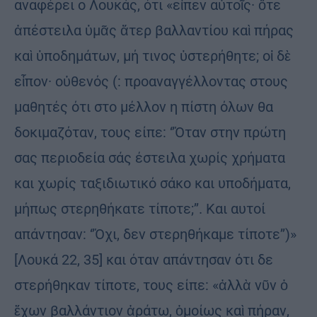
αναφέρει ο Λουκάς, ότι «εἶπεν αὐτοῖς· ὅτε
ἀπέστειλα ὑμᾶς ἄτερ βαλλαντίου καὶ πήρας
καὶ ὑποδημάτων, μή τινος ὑστερήθητε; οἱ δὲ
εἶπον· οὐθενός (: προαναγγέλλοντας στους
μαθητές ότι στο μέλλον η πίστη όλων θα
δοκιμαζόταν, τους είπε: ‘’Όταν στην πρώτη
σας περιοδεία σάς έστειλα χωρίς χρήματα
και χωρίς ταξιδιωτικό σάκο και υποδήματα,
μήπως στερηθήκατε τίποτε;’’. Και αυτοί
απάντησαν: ‘’Όχι, δεν στερηθήκαμε τίποτε’’)»
[Λουκά 22, 35] και όταν απάντησαν ότι δε
στερήθηκαν τίποτε, τους είπε: «ἀλλὰ νῦν ὁ
ἔχων βαλλάντιον ἀράτω, ὁμοίως καὶ πήραν,