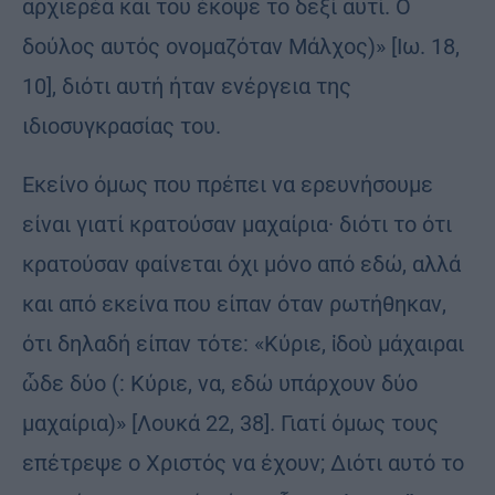
αρχιερέα και του έκοψε το δεξί αυτί. Ο
δούλος αυτός ονομαζόταν Μάλχος)» [Ιω. 18,
10], διότι αυτή ήταν ενέργεια της
ιδιοσυγκρασίας του.
Εκείνο όμως που πρέπει να ερευνήσουμε
είναι γιατί κρατούσαν μαχαίρια· διότι το ότι
κρατούσαν φαίνεται όχι μόνο από εδώ, αλλά
και από εκείνα που είπαν όταν ρωτήθηκαν,
ότι δηλαδή είπαν τότε: «Κύριε, ἰδοὺ μάχαιραι
ὧδε δύο (: Κύριε, να, εδώ υπάρχουν δύο
μαχαίρια)» [Λουκά 22, 38]. Γιατί όμως τους
επέτρεψε ο Χριστός να έχουν; Διότι αυτό το