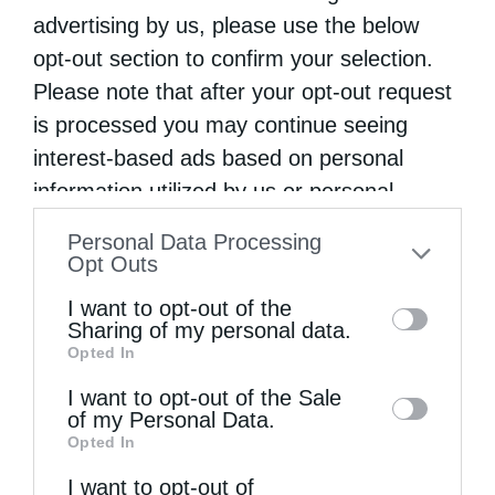
Επόμενο άρθρο
advertising by us, please use the below
Η Σύλληψη του Χριστού
opt-out section to confirm your selection.
Please note that after your opt-out request
ΔΕΙΤΕ ΕΠΙΣΗΣ
is processed you may continue seeing
interest-based ads based on personal
information utilized by us or personal
information disclosed to third parties prior
Personal Data Processing
to your opt-out. You may separately opt-out
Opt Outs
of the further disclosure of your personal
I want to opt-out of the
information by third parties on the IAB’s list
Sharing of my personal data.
Opted In
of downstream participants. This
information may also be disclosed by us to
I want to opt-out of the Sale
of my Personal Data.
third parties on the
IAB’s List of
Όσα πρέπει να γνωρίζουμε για τη νηστεία του...
Opted In
Downstream Participants
that may further
I want to opt-out of
disclose it to other third parties.