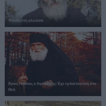
Ψαλίδι στη γλώσσα
Άγιος Παΐσιος ο Αγιορείτης: Ἐχε εμπιστοσύνη στο
Θεό