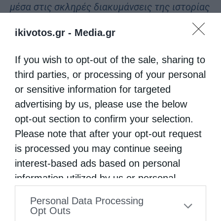
μέσα στις σκληρές διακυμάνσεις της ιστορίας
του από Φως πασχαλινό, υψώνει και απόψε
ikivotos.gr -
Media.gr
λαμπρή την αναστάσιμη λαμπάδα του και
καλεί με μεγάλη φωνή κάθε άνθρωπο να
If you wish to opt-out of the sale, sharing to
third parties, or processing of your personal
μετάσχη του συμποσίου της Πίστεως και να
or sensitive information for targeted
απολαύση του πλούτου της χρηστότητος του
advertising by us, please use the below
Αρχηγού της Ζωής Κυρίου και Θεού και
opt-out section to confirm your selection.
Σωτήρος ημών Ιησού Χριστού!
Please note that after your opt-out request
is processed you may continue seeing
Χριστός ανέστη, αδελφοί και τέκνα!
interest-based ads based on personal
«Αναστάσεως ημέρα, λαμπρυνθώμεν λαοί»!
information utilized by us or personal
«Αύτη η ημέρα ην εποίησεν ο Κύριος!
information disclosed to third parties prior
Personal Data Processing
to your opt-out. You may separately opt-out
Αγαλλιασώμεθα και ευφρανθώμεν εν αυτή»!
Opt Outs