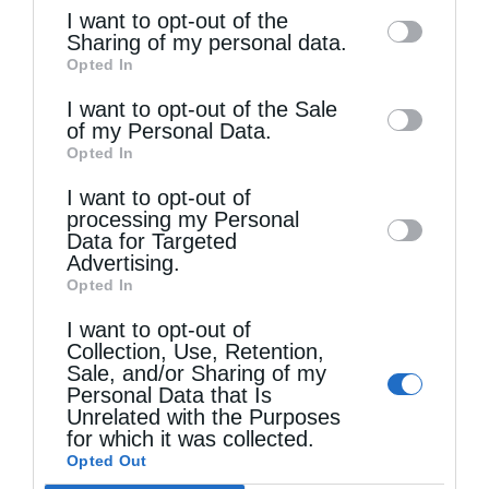
of the further disclosure of your personal
I want to opt-out of the
Στην τελετή της Αναστάσεως παρέστησαν
information by third parties on the IAB’s list
Sharing of my personal data.
Opted In
of downstream participants. This
Άρχοντες Οφφικιάλιοι της Μ.τ.Χ.Ε., o Εξοχ.
information may also be disclosed by us to
I want to opt-out of the Sale
Πρέσβυς κ. Κωνσταντίνος Κούτρας, Γενικός
of my Personal Data.
third parties on the
IAB’s List of
Πρόξενος της Ελλάδος στην Πόλη, καθώς
Opted In
Downstream Participants
that may further
και πάμπολλοι προσκυνητές από το
I want to opt-out of
disclose it to other third parties.
processing my Personal
εξωτερικό και πιστοί από την Πόλη.
Data for Targeted
Advertising.
Ακολούθως ο Παναγιώτατος Οικουμενικός
Opted In
Πατριάρχης προεξήρχε της Αναστάσιμης
I want to opt-out of
Collection, Use, Retention,
Θείας Λειτουργίας, συλλειτουργούντων των
Sale, and/or Sharing of my
Personal Data that Is
Σεβ. Αρχιερέων.
Unrelated with the Purposes
for which it was collected.
__________
Opted Out