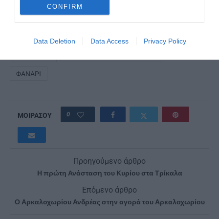
CONFIRM
Φωτό: Νίκος Παπαχρήστου
Data Deletion
Data Access
Privacy Policy
ΑΝΆΣΤΑΣΗ
ΟΙΚΟΥΜΕΝΙΚΌ ΠΑΤΡΙΑΡΧΕΊΟ
ΦΑΝΆΡΙ
0
ΜΟΙΡΑΣΟΥ
Προηγούμενο άρθρο
Η πρώτη Ανάσταση του Κυρίου στα Τρίκαλα
Επόμενο άρθρο
Ο Αρκαλοχωρίου Ανδρέας στην αγορά του Αρκαλοχωρίου