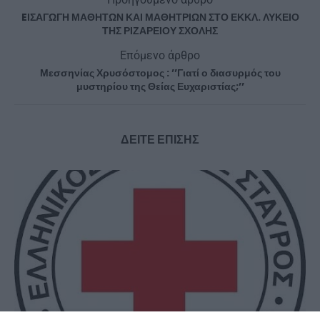
EΙΣΑΓΩΓΗ ΜΑΘΗΤΩΝ ΚΑΙ ΜΑΘΗΤΡΙΩΝ ΣΤΟ ΕΚΚΛ. ΛΥΚΕΙΟ
ΤΗΣ ΡΙΖΑΡΕΙΟΥ ΣΧΟΛΗΣ
Επόμενο άρθρο
Μεσσηνίας Χρυσόστομος : ’’Γιατί ο διασυρμός του
μυστηρίου της Θείας Ευχαριστίας;’’
ΔΕΙΤΕ ΕΠΙΣΗΣ