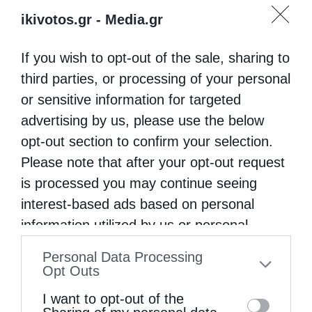
Η LEROY MERLIN στηρίζει τον Ελληνικό Ερυθρό
ikivotos.gr -
Media.gr
Σταυρό...
If you wish to opt-out of the sale, sharing to
third parties, or processing of your personal
or sensitive information for targeted
advertising by us, please use the below
opt-out section to confirm your selection.
Please note that after your opt-out request
is processed you may continue seeing
interest-based ads based on personal
information utilized by us or personal
Η “Κιβωτός της Ορθοδοξίας” σε όλα τα περίπτερα
information disclosed to third parties prior
Personal Data Processing
to your opt-out. You may separately opt-out
Opt Outs
of the further disclosure of your personal
I want to opt-out of the
information by third parties on the IAB’s list