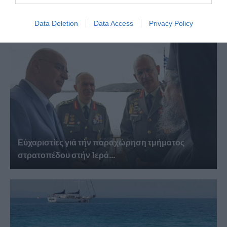
Μεταμόρφωση...
Data Deletion
Data Access
Privacy Policy
Εὐχαριστίες γιά τήν παραχώρηση τμήματος
στρατοπέδου στήν Ἱερά...