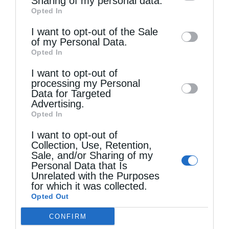
Sharing of my personal data.
Opted In
of downstream participants. This
information may also be disclosed by us to
I want to opt-out of the Sale
of my Personal Data.
third parties on the
IAB’s List of
Opted In
Downstream Participants
that may further
I want to opt-out of
disclose it to other third parties.
Δημητριάδος Ιγνάτιος: «Η Παναγία μας δείχνει τον
processing my Personal
δρόμο...
Data for Targeted
Advertising.
Opted In
I want to opt-out of
Collection, Use, Retention,
Sale, and/or Sharing of my
Personal Data that Is
Unrelated with the Purposes
for which it was collected.
Opted Out
CONFIRM
Η εορτή της Μεταμορφώσεως του Σωτήρος σε