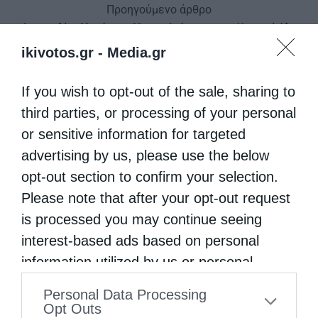
Προηγούμενο άρθρο
Αυστραλίας Μακάριος: Με την Ανάσταση του Χριστού όλα
αλλάζουν
ikivotos.gr -
Media.gr
Επόμενο άρθρο
Ο εορτασμός της Αναστάσεως του Κυρίου στο Φανάρι
If you wish to opt-out of the sale, sharing to
third parties, or processing of your personal
Ιερά Παράκληση προς την Υπεραγία Θεοτόκο στα
or sensitive information for targeted
ΔΕΙΤΕ ΕΠΙΣΗΣ
Φαβριανά...
advertising by us, please use the below
opt-out section to confirm your selection.
Please note that after your opt-out request
is processed you may continue seeing
interest-based ads based on personal
information utilized by us or personal
information disclosed to third parties prior
Personal Data Processing
to your opt-out. You may separately opt-out
Opt Outs