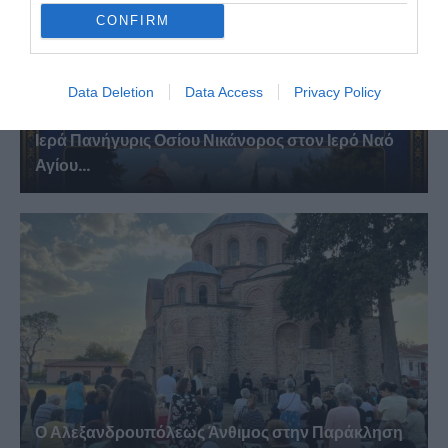
CONFIRM
Data Deletion
Data Access
Privacy Policy
Ιερά Πανήγυρις Οσίου Νικάνορος στον Ιερό Ναό
Αγίου...
Ο Αλεξανδρουπόλεως Άνθιμος στην Παράκληση