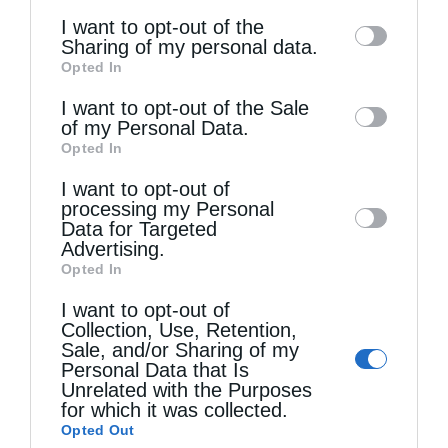
of the further disclosure of your personal
I want to opt-out of the
Θεία Λειτουργία στην Παναγιά Πεδιάδος
information by third parties on the IAB’s list
Sharing of my personal data.
Θεία Λειτουργία στο Μασταμπά Ηρακλείου
Opted In
of downstream participants. This
information may also be disclosed by us to
I want to opt-out of the Sale
of my Personal Data.
third parties on the
IAB’s List of
Opted In
Downstream Participants
that may further
I want to opt-out of
disclose it to other third parties.
processing my Personal
Data for Targeted
Advertising.
Opted In
Πανηγυρίζει το Ιερό Ναΐδριο Μεταμορφώσεως του
I want to opt-out of
Σωτήρος Ατραπού...
Collection, Use, Retention,
Sale, and/or Sharing of my
Personal Data that Is
Unrelated with the Purposes
for which it was collected.
Opted Out