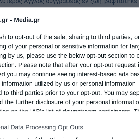
λύτερος Άγγλος συγγραφέας εν ζωή, βαφτίστηκε
δοξος από έναν Ρουμάνο ιερέα. «Αισθάνομαι ότι
.gr -
Media.gr
α σπίτι», είπε ο συγγραφέας, ο οποίος
στηκε …
sh to opt-out of the sale, sharing to third parties, o
ng of your personal or sensitive information for ta
ing by us, please use the below opt-out section to 
ection. Please note that after your opt-out request 
d you may continue seeing interest-based ads ba
 information utilized by us or personal information
d to third parties prior to your opt-out. You may se
of the further disclosure of your personal informati
rties on the IAB’s list of downstream participants. T
ion may also be disclosed by us to third parties on
nal Data Processing Opt Outs
st of Downstream Participants
that may further discl