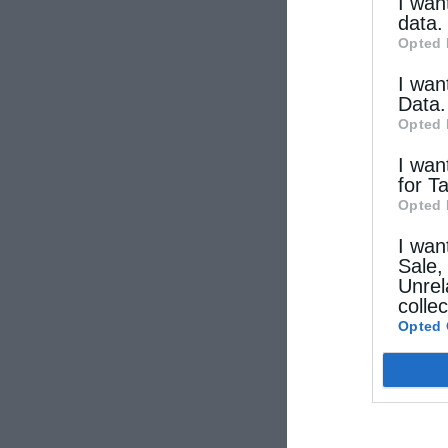
other thi
I wan
data.
Opted 
I wan
Data.
Opted 
I wan
for T
Opted 
I wan
Sale,
Unrel
colle
Opted 