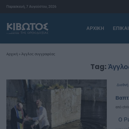
Παρασκευή, 7 Αυγούστου, 2026
ΑΡΧΙΚΉ
ΕΠΙΚΑ
Αρχική
»
Άγγλος συγγραφέας
Tag:
Άγγλο
Διεθνή
Βαπτ
από
chri
Ο Pa