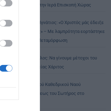
Αυστραλίας στην Ιερά Επισκοπή Χώρας
Δημητριάδος Ιγνάτιος: «Ο Χριστός μάς έδειξε
το μέλλον μας» – Με λαμπρότητα εορτάστηκε
στον Βόλο η Μεταμόρφωση
Κορίνθου Παύλος: Να γίνουμε μέτοχοι του
φωτός της Θείας Χάριτος
Πανήγυρη Ιερού Καθεδρικού Ναού
Μεταμορφώσεως του Σωτήρος στο
Αρκαλοχώρι