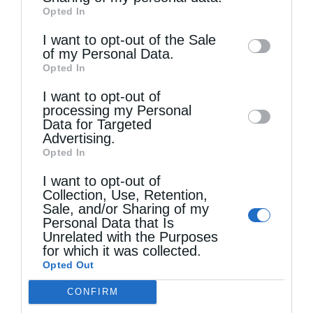
Opted In
of downstream participants. This
information may also be disclosed by us to
I want to opt-out of the Sale
of my Personal Data.
third parties on the
IAB’s List of
Opted In
Downstream Participants
that may further
Τελευταία άρθρα
I want to opt-out of
disclose it to other third parties.
processing my Personal
Data for Targeted
Advertising.
Ελληνικός Ερυθρός Σταυρός: Τι πρέπει να
Opted In
περιέχει ένα φαρμακείο διακοπών
I want to opt-out of
Collection, Use, Retention,
Sale, and/or Sharing of my
Η πανήγυρις της Μεταμορφώσεως του Σωτήρος
Personal Data that Is
Unrelated with the Purposes
στη Θεσσαλονίκη
for which it was collected.
Opted Out
Όταν είσαι ευλαβής
CONFIRM