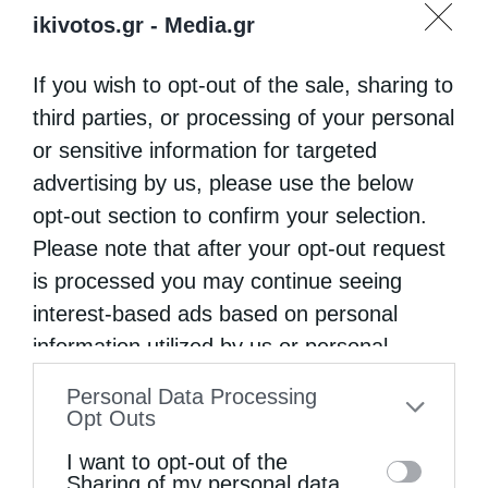
ikivotos.gr -
Media.gr
If you wish to opt-out of the sale, sharing to
third parties, or processing of your personal
or sensitive information for targeted
advertising by us, please use the below
opt-out section to confirm your selection.
Please note that after your opt-out request
is processed you may continue seeing
interest-based ads based on personal
information utilized by us or personal
information disclosed to third parties prior
Personal Data Processing
to your opt-out. You may separately opt-out
Opt Outs
of the further disclosure of your personal
I want to opt-out of the
information by third parties on the IAB’s list
Sharing of my personal data.