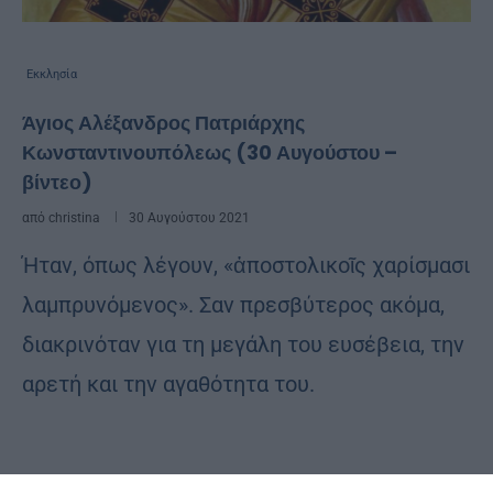
Εκκλησία
Άγιος Αλέξανδρος Πατριάρχης
Κωνσταντινουπόλεως (30 Αυγούστου –
βίντεο)
από
christina
30 Αυγούστου 2021
Ήταν, όπως λέγουν, «ἀποστολικοῖς χαρίσμασι
λαμπρυνόμενος». Σαν πρεσβύτερος ακόμα,
διακρινόταν για τη μεγάλη του ευσέβεια, την
αρετή και την αγαθότητα του.