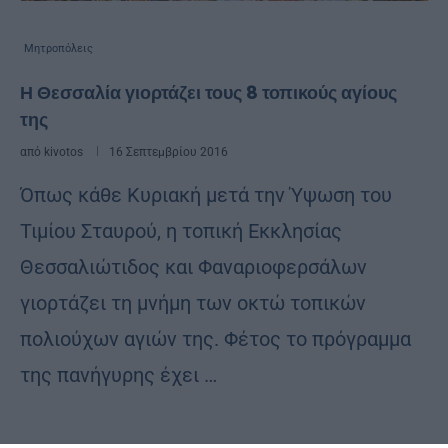
Μητροπόλεις
Η Θεσσαλία γιορτάζει τους 8 τοπικούς αγίους
της
από
kivotos
16 Σεπτεμβρίου 2016
Όπως κάθε Κυριακή μετά την Ύψωση του
Τιμίου Σταυρού, η τοπική Εκκλησίας
Θεσσαλιώτιδος και Φαναριοφερσάλων
γιορτάζει τη μνήμη των οκτώ τοπικών
πολιούχων αγιών της. Φέτος το πρόγραμμα
της πανήγυρης έχει …