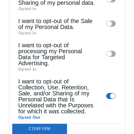
information by third parties on the IAB’s list
Sharing of my personal data.
Opted In
of downstream participants. This
information may also be disclosed by us to
I want to opt-out of the Sale
of my Personal Data.
third parties on the
IAB’s List of
Opted In
Downstream Participants
that may further
Τελευταία άρθρα
I want to opt-out of
disclose it to other third parties.
processing my Personal
Data for Targeted
Advertising.
Ελληνικός Ερυθρός Σταυρός: Τι πρέπει να
Opted In
περιέχει ένα φαρμακείο διακοπών
I want to opt-out of
Collection, Use, Retention,
Sale, and/or Sharing of my
Η πανήγυρις της Μεταμορφώσεως του Σωτήρος
Personal Data that Is
Unrelated with the Purposes
στη Θεσσαλονίκη
for which it was collected.
Opted Out
CONFIRM
Όταν είσαι ευλαβής