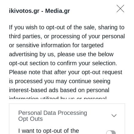
ikivotos.gr -
Media.gr
If you wish to opt-out of the sale, sharing to
third parties, or processing of your personal
or sensitive information for targeted
advertising by us, please use the below
opt-out section to confirm your selection.
Please note that after your opt-out request
is processed you may continue seeing
interest-based ads based on personal
information utilized by us or personal
information disclosed to third parties prior
Personal Data Processing
to your opt-out. You may separately opt-out
Opt Outs
of the further disclosure of your personal
I want to opt-out of the