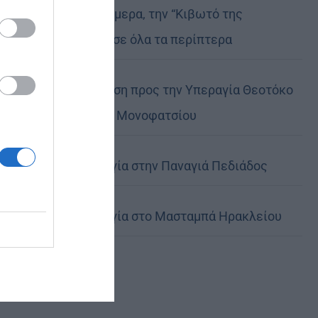
Μη χάσετε σήμερα, την “Κιβωτό της
Ορθοδοξίας”, σε όλα τα περίπτερα
Ιερά Παράκληση προς την Υπεραγία Θεοτόκο
στα Φαβριανά Μονοφατσίου
Θεία Λειτουργία στην Παναγιά Πεδιάδος
Θεία Λειτουργία στο Μασταμπά Ηρακλείου