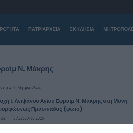
ΙΡΌΤΗΤΑ
ΠΑΤΡΙΑΡΧΕΊΑ
ΕΚΚΛΗΣΊΑ
ΜΗΤΡΟΠΌΛΕ
φραίμ Ν. Μάκρης
ρότητα
Μητροπόλεις
χή Ι. Λειψάνου Αγίου Εφραίμ Ν. Μάκρης στη Μονή
μορφώσεως Πρασινάδας (φωτο)
otos
6 Αυγούστου 2025
αμπρότητα πραγματοποιήθηκε το Σάββατο 2