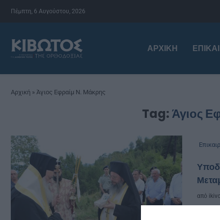
Πέμπτη, 6 Αυγούστου, 2026
ΑΡΧΙΚΉ
ΕΠΙΚΑ
Αρχική
»
Άγιος Εφραίμ Ν. Μάκρης
Tag:
Άγιος Ε
Επικαι
Υποδο
Μετα
από
ikiv
Με λ