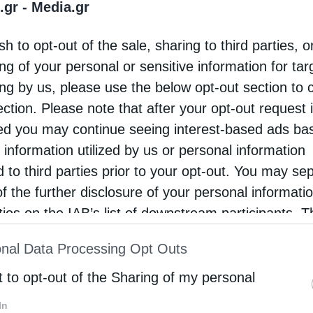
.gr -
Media.gr
ύστου στην Ανδρώα Ιερά Μονή Μεταμορφώσεως
sh to opt-out of the sale, sharing to third parties, o
Σωτήρος Πρασινάδας η υποδοχή του Ιερού
ng of your personal or sensitive information for ta
άνου του Αγίου Εφραίμ Νέας Μάκρης, το οποίο
ing by us, please use the below opt-out section to 
ε στην Ιερά …
ection. Please note that after your opt-out request 
d you may continue seeing interest-based ads ba
 information utilized by us or personal information
ία
d to third parties prior to your opt-out. You may se
ματικά θέματα: “Μπροστά στο ολοζώντανο σκήνωμα
of the further disclosure of your personal informati
σίου Εφραίμ, στη Ν. Μάκρη” (βίντεο)
rties on the IAB’s list of downstream participants. T
stina
4 Οκτωβρίου 2021
ion may also be disclosed by us to third parties on
nal Data Processing Opt Outs
γιοι είναι ολοζώντανοι. Παρεμβαίνουν
st of Downstream Participants
that may further discl
rd parties.
t to opt-out of the Sharing of my personal
ατουργικά και σταματούν το χρόνο, κάνοντας την
ώπινη λογική να στέκεται με σεβασμό,
In