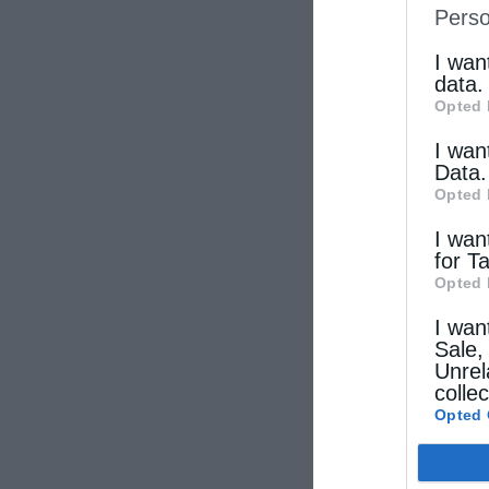
Perso
IAB’s Li
other thi
I wan
data.
Opted 
I wan
Data.
Opted 
I wan
for T
Opted 
I wan
Sale,
Unrel
colle
Opted 