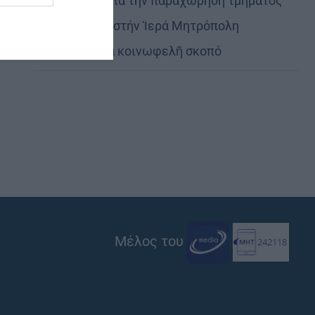
Εὐχαριστίες γιά τήν παραχώρηση τμήματος
στρατοπέδου στήν Ἱερά Μητρόπολη
Καστορίας γιά κοινωφελῆ σκοπό
Μέλος του