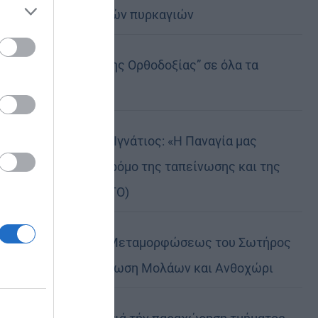
καταστροφικών πυρκαγιών
ose it to
Η “Κιβωτός της Ορθοδοξίας” σε όλα τα
περίπτερα
Δημητριάδος Ιγνάτιος: «Η Παναγία μας
δείχνει τον δρόμο της ταπείνωσης και της
σιωπής» (ΦΩΤΟ)
Η εορτή της Μεταμορφώσεως του Σωτήρος
σε Μεταμόρφωση Μολάων και Ανθοχώρι