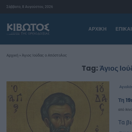
Σάββατο, 8 Αυγούστου, 2026
ΑΡΧΙΚΉ
ΕΠΙΚΑ
Αρχική
»
Άγιος Ιούδας ο Απόστολος
Tag:
Άγιος Ιο
Αγιολό
Τη 19
από
ikiv
Τα βι