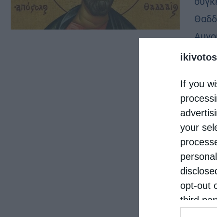
συγκ
Θαδδ
Αυγο
…
ikivotos
If you wi
processi
advertis
your sel
processe
personal
disclose
opt-out 
third pa
informat