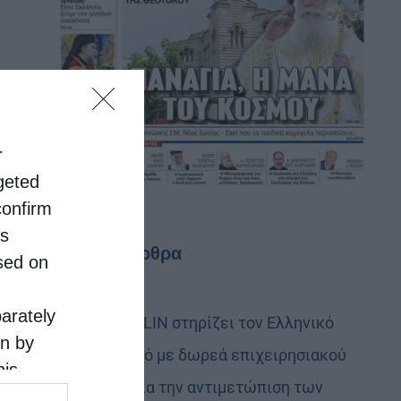
r
rgeted
confirm
is
Τελευταία άρθρα
sed on
parately
Η LEROY MERLIN στηρίζει τον Ελληνικό
on by
Ερυθρό Σταυρό με δωρεά επιχειρησιακού
his
εξοπλισμού για την αντιμετώπιση των
 the