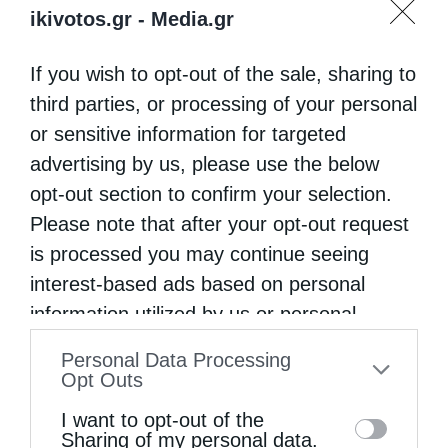
ikivotos.gr -
Media.gr
If you wish to opt-out of the sale, sharing to
third parties, or processing of your personal
or sensitive information for targeted
advertising by us, please use the below
opt-out section to confirm your selection.
Please note that after your opt-out request
is processed you may continue seeing
interest-based ads based on personal
information utilized by us or personal
information disclosed to third parties prior
Personal Data Processing
to your opt-out. You may separately opt-out
Opt Outs
of the further disclosure of your personal
I want to opt-out of the
information by third parties on the IAB’s list
Sharing of my personal data.