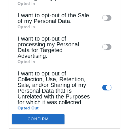
Opted In
of downstream participants. This
information may also be disclosed by us to
I want to opt-out of the Sale
of my Personal Data.
third parties on the
IAB’s List of
Opted In
Downstream Participants
that may further
I want to opt-out of
disclose it to other third parties.
processing my Personal
Data for Targeted
Τελευταία άρθρα
Advertising.
Opted In
I want to opt-out of
Η πνευματική μελέτη
Collection, Use, Retention,
Sale, and/or Sharing of my
Personal Data that Is
Χειροθεσία Πνευματικού και Οικονόμου στις
Unrelated with the Purposes
for which it was collected.
Πινακάτες
Opted Out
CONFIRM
Μακριά από τον Χριστό