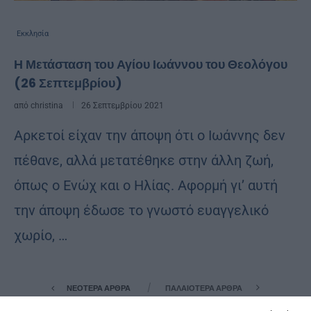
Εκκλησία
Η Μετάσταση του Αγίου Ιωάννου του Θεολόγου
(26 Σεπτεμβρίου)
από
christina
26 Σεπτεμβρίου 2021
Αρκετοί είχαν την άποψη ότι ο Ιωάννης δεν
πέθανε, αλλά μετατέθηκε στην άλλη ζωή,
όπως ο Ενώχ και ο Ηλίας. Αφορμή γι’ αυτή
την άποψη έδωσε το γνωστό ευαγγελικό
χωρίο, …
ΝΕΌΤΕΡΑ ΆΡΘΡΑ
ΠΑΛΑΙΌΤΕΡΑ ΆΡΘΡΑ