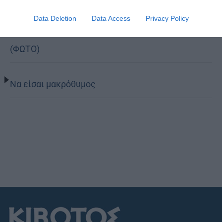
Data Deletion
Data Access
Privacy Policy
Η Εορτή του Αγίου Καλλινίκου στην Καστοριά
(ΦΩΤΟ)
Να είσαι μακρόθυμος