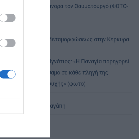
της, Άγιο Νικάνορα τον Θαυματουργό (ΦΩΤΟ-
ΒΙΝΤΕΟ)
Η Εορτή της Μεταμορφώσεως στην Κέρκυρα
Δημητριάδος Ιγνάτιος: «Η Παναγία παρηγορεί
και δίνει βάλσαμο σε κάθε πληγή της
ανθρώπινης ψυχής» (φωτο)
Χριστοφόρος αγάπη