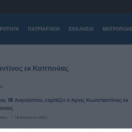
ΙΡΌΤΗΤΑ
ΠΑΤΡΙΑΡΧΕΊΑ
ΕΚΚΛΗΣΊΑ
ΜΗΤΡΟΠΌΛΕ
αντίνος εκ Καππούας
ία
α, 18 Αυγούστου, εορτάζει ο Άγιος Κωνσταντίνος εκ
ούας
stina
18 Αυγούστου 2023
ζοφερά χρόνια της τουρκοκρατίας, όπως είναι