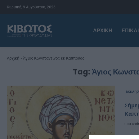
Κυριακή, 9 Αυγούστου, 2026
ΑΡΧΙΚΉ
ΕΠΙΚΑ
Αρχική
»
Άγιος Κωνσταντίνος εκ Καππούας
Tag:
Άγιος Κωνστ
Εκκλησ
Σήμερ
Καππ
από
chri
Στα 