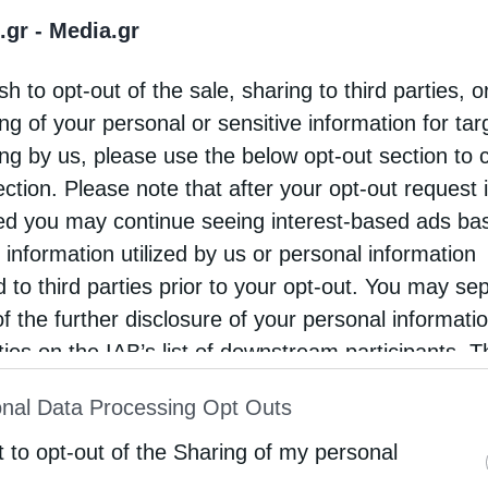
.gr -
Media.gr
τό από την ιστορία, μαρτύρησαν χιλιάδες
ιανοί. Ένας λοιπόν, απ’ αυτούς είναι και ο άγιος
sh to opt-out of the sale, sharing to third parties, o
άρτυς της θεσσαλικής Καππούας Κωνσταντίνος,
ng of your personal or sensitive information for ta
οίος προτού …
ing by us, please use the below opt-out section to 
ection. Please note that after your opt-out request 
d you may continue seeing interest-based ads ba
όλεις
 information utilized by us or personal information
ή του Αγίου νεομάρτυρα Κωνσταντίνου του εκ
d to third parties prior to your opt-out. You may se
ούας
of the further disclosure of your personal informati
rties on the IAB’s list of downstream participants. T
tos
21 Αυγούστου 2017
ion may also be disclosed by us to third parties on
αμπρότητα η Μητρόπολη Θεσσαλιώτιδος
nal Data Processing Opt Outs
st of Downstream Participants
that may further discl
ασε την ιερά μνήμη του αγίου και ενδόξου
rd parties.
t to opt-out of the Sharing of my personal
άρτυρος Κωνσταντίνου του εκ Καππούας. Ο